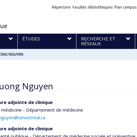
Liens
Répertoire
Facultés
Bibliothèques
Plan campus
externes
que
S
ÉTUDES
RECHERCHE ET
RÉSEAUX
UONG NGUYEN
Tuong Nguyen
re adjointe de clinique
e médecine - Département de médecine
.nguyen@umontreal.ca
re adjointe de clinique
santé publique - Département de médecine sociale et préventive