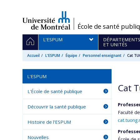
Passer
au
contenu
/
École de santé publi
Navigation
ACCUEIL
L'ESPUM
DÉPARTEMENT
principale
ET UNITÉS
Accueil
L'ESPUM
Équipe
Personnel enseignant
Cat T
L'ESPUM
Cat 
L'École de santé publique
Professeu
Découvrir la santé publique
Faculté d
cat.tuong
Histoire de l'ESPUM
Professeu
Nouvelles
École de 