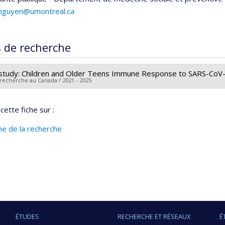
.nguyen@umontreal.ca
s de recherche
tudy: Children and Older Teens Immune Response to SARS-CoV-
 recherche au Canada / 2021 - 2025
r principal :
Kate Zinszer
cette fiche sur :
cheurs :
Hélène Decaluwe
,
Guy Boivin
,
Caroline Quach-Thanh
,
C
 de financement :
IRSC/Instituts de recherche en santé du Canad
ine de la recherche
mes de subvention :
PVXXXXXX-Subvention de fonctionnement 
ÉTUDES
RECHERCHE ET RÉSEAUX
É