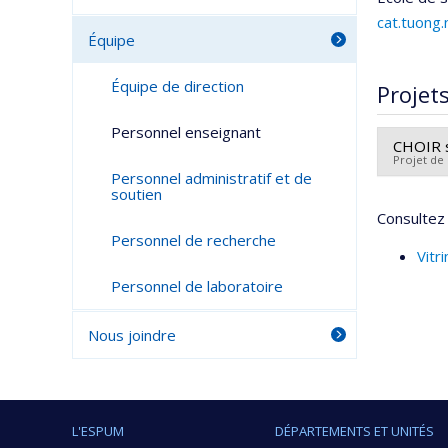
cat.tuong
Équipe
Équipe de direction
Projet
Personnel enseignant
CHOIR s
Projet de
Personnel administratif et de
soutien
Chercheu
Consultez 
Co-cher
Personnel de recherche
Sources
Vitr
Program
Personnel de laboratoire
Nous joindre
L'ESPUM
DÉPARTEMENTS ET UNITÉS