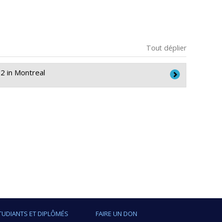
Tout déplier
2 in Montreal
at Tuong Nguyen
,
Jesse Papenburg
,
Britt McKinnon
a
(COVID-19)
TUDIANTS ET DIPLÔMÉS
FAIRE UN DON