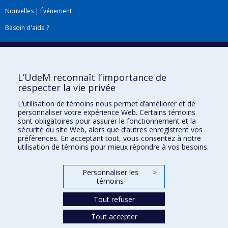
Nouvelles
|
Événement
Besoin d'aide ?
Plan du site
|
Accessibilité
Signaler une erreur
L’UdeM reconnaît l’importance de
respecter la vie privée
Boîte à outils
L’utilisation de témoins nous permet d’améliorer et de
personnaliser votre expérience Web. Certains témoins
Téléchargez les logos de l'ESPUM
sont obligatoires pour assurer le fonctionnement et la
sécurité du site Web, alors que d’autres enregistrent vos
préférences. En acceptant tout, vous consentez à notre
utilisation de témoins pour mieux répondre à vos besoins.
Personnaliser les
>
témoins
Tout refuser
Tout accepter
Confidentialité