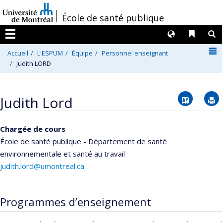
Passer
/
École de santé publique
au
contenu
Langues
Liens 
R
Menu
N
Accueil
L'ESPUM
Équipe
Personnel enseignant
Judith LORD
Vcard
Judith Lord
Chargée de cours
École de santé publique - Département de santé
environnementale et santé au travail
judith.lord@umontreal.ca
Programmes d’enseignement