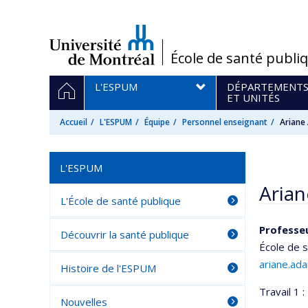
Passer
au
contenu
/
École de santé publi
Navigation
ACCUEIL
L'ESPUM
DÉPARTEMENT
principale
ET UNITÉS
Accueil
L'ESPUM
Équipe
Personnel enseignant
Arian
L'ESPUM
Aria
L'École de santé publique
Professe
Découvrir la santé publique
École de 
ariane.ad
Histoire de l'ESPUM
Travail 1 :
Nouvelles
Courri