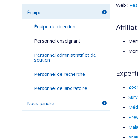
Web :
Res
Équipe
Affilia
Équipe de direction
Personnel enseignant
Mem
Mem
Personnel administratif et de
soutien
Expert
Personnel de recherche
Zoo
Personnel de laboratoire
Surv
Nous joindre
Méde
Prév
Mala
Anal