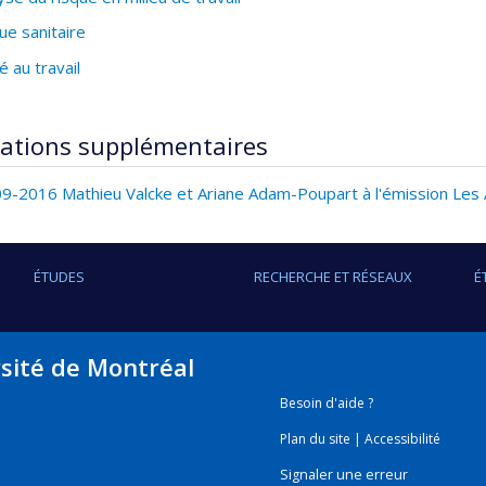
ue sanitaire
é au travail
ations supplémentaires
9-2016 Mathieu Valcke et Ariane Adam-Poupart à l'émission Les
ÉTUDES
RECHERCHE ET RÉSEAUX
É
rsité de Montréal
Besoin d'aide ?
Plan du site
|
Accessibilité
Signaler une erreur