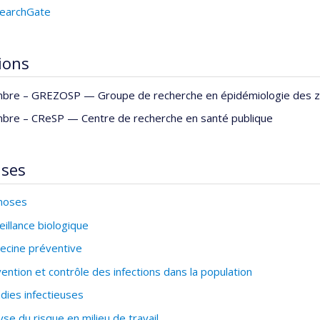
earchGate
tions
bre –
GREZOSP — Groupe de recherche en épidémiologie des z
bre –
CReSP — Centre de recherche en santé publique
ises
noses
eillance biologique
cine préventive
ention et contrôle des infections dans la population
dies infectieuses
yse du risque en milieu de travail