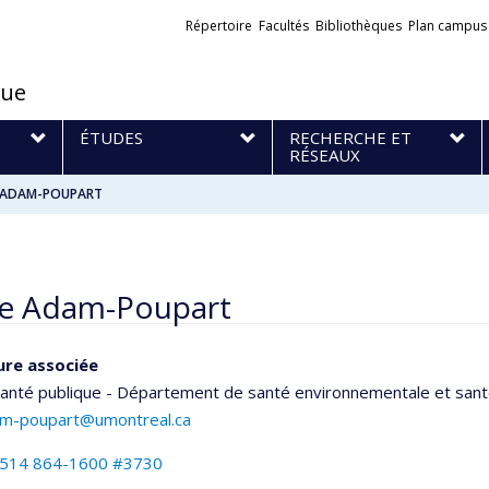
Liens
Répertoire
Facultés
Bibliothèques
Plan campus
externes
que
S
ÉTUDES
RECHERCHE ET
RÉSEAUX
e ADAM-POUPART
ne Adam-Poupart
ure associée
santé publique - Département de santé environnementale et santé
am-poupart@umontreal.ca
514 864-1600 #3730
els