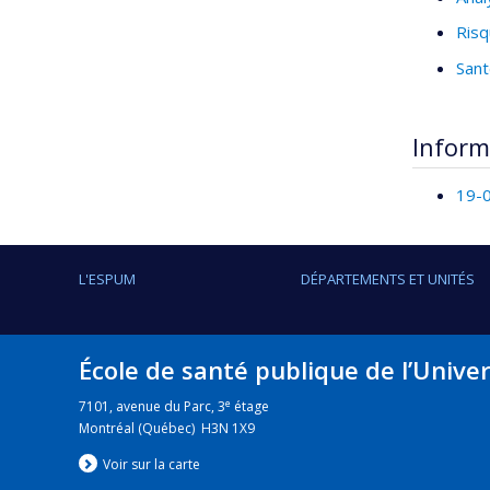
Risq
Sant
Inform
19-0
L'ESPUM
DÉPARTEMENTS ET UNITÉS
École de santé publique de l’Unive
e
7101, avenue du Parc, 3
étage
Montréal (Québec) H3N 1X9
Voir sur la carte