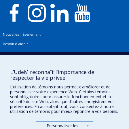
Nouvelles
|
Événement
Besoin d'aide ?
Plan du site
|
Accessibilité
Signaler une erreur
L’UdeM reconnaît l’importance de
respecter la vie privée
Boîte à outils
L’utilisation de témoins nous permet d’améliorer et de
personnaliser votre expérience Web. Certains témoins
Téléchargez les logos de l'ESPUM
sont obligatoires pour assurer le fonctionnement et la
sécurité du site Web, alors que d’autres enregistrent vos
préférences. En acceptant tout, vous consentez à notre
utilisation de témoins pour mieux répondre à vos besoins.
Personnaliser les
>