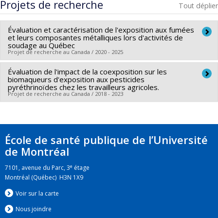
Projets de recherche
Tout déplier
Évaluation et caractérisation de l'exposition aux fumées
et leurs composantes métalliques lors d'activités de
soudage au Québec
Projet de recherche au Canada / 2020 - 2025
Évaluation de l'impact de la coexposition sur les
Chercheur principal :
Michèle Bouchard
biomaqueurs d'exposition aux pesticides
Co-chercheurs :
Naima El Majidi
,
Philippe Sarazin
pyréthrinoïdes chez les travailleurs agricoles.
Projet de recherche au Canada / 2018 - 2023
Sources de financement :
IRSST/Institut de recherche
Robert-Sauvé en santé et en sécurité du travail
Chercheur principal :
Michèle Bouchard
Programmes de subvention :
PVXXXXXX-Programme de
Co-chercheurs :
Sami Haddad
,
Nolwenn Noisel
,
Naima El
recherche
École de santé publique de l’Université
Majidi
de Montréal
Sources de financement :
IRSST/Institut de recherche
Robert-Sauvé en santé et en sécurité du travail
e
7101, avenue du Parc, 3
étage
Programmes de subvention :
PVXXXXXX-Programme de
Montréal (Québec) H3N 1X9
recherche
Voir sur la carte
Nous jo
i
ndre