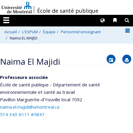
Passer
/
École de santé publique
au
contenu
Langues
Liens 
R
Menu
N
Accueil
L'ESPUM
Équipe
Personnel enseignant
Naima EL MAJIDI
Vcard
Naima El Majidi
Professeure associée
École de santé publique - Département de santé
environnementale et santé au travail
Pavillon Marguerite-d’Youville
local 7092
naima.el.majidi@umontreal.ca
514 343-6111 #5847