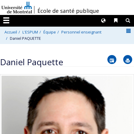
Passer
/
École de santé publique
au
contenu
Langues
Liens 
R
Menu
N
Accueil
L'ESPUM
Équipe
Personnel enseignant
Daniel PAQUETTE
Vcard
Daniel Paquette