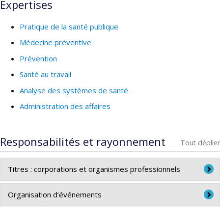
Expertises
Pratique de la santé publique
Médecine préventive
Prévention
Santé au travail
Analyse des systèmes de santé
Administration des affaires
Responsabilités et rayonnement
Tout déplier
Titres : corporations et organismes professionnels
Collège des médecins du Québec
Organisation d’événements
Collège royal des médecins et chirurgiens du Canada
Mwmbre du comité scientifique central des Journées