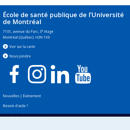
Ordre des administrateurs agréés du Québec
annuelles de santé publique depuis 2017
École de santé publique de l’Université
de Montréal
e
7101, avenue du Parc, 3
étage
Montréal (Québec) H3N 1X9
Voir sur la carte
Nous jo
i
ndre
Nouvelles
|
Événement
Besoin d'aide ?
Plan du site
|
Accessibilité
Signaler une erreur