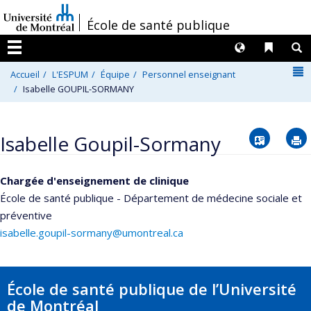
Passer
/
École de santé publique
au
contenu
Langues
Liens 
R
Menu
N
Accueil
L'ESPUM
Équipe
Personnel enseignant
Isabelle GOUPIL-SORMANY
Vcard
Isabelle Goupil-Sormany
Chargée d'enseignement de clinique
École de santé publique - Département de médecine sociale et
préventive
isabelle.goupil-sormany@umontreal.ca
École de santé publique de l’Université
de Montréal