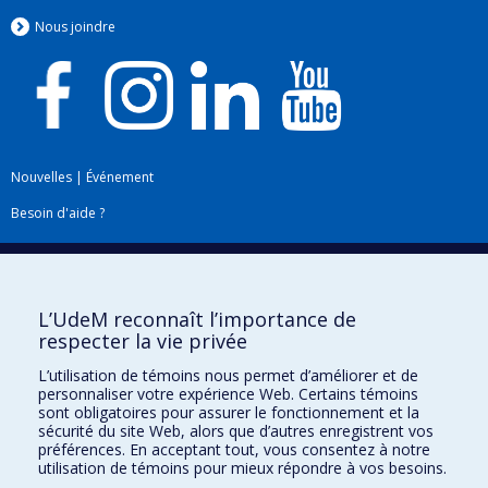
Nous jo
i
ndre
Nouvelles
|
Événement
Besoin d'aide ?
Plan du site
|
Accessibilité
Signaler une erreur
L’UdeM reconnaît l’importance de
respecter la vie privée
Boîte à outils
L’utilisation de témoins nous permet d’améliorer et de
personnaliser votre expérience Web. Certains témoins
Téléchargez les logos de l'ESPUM
sont obligatoires pour assurer le fonctionnement et la
sécurité du site Web, alors que d’autres enregistrent vos
préférences. En acceptant tout, vous consentez à notre
utilisation de témoins pour mieux répondre à vos besoins.