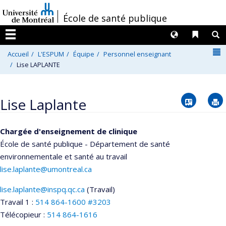
Passer
/
École de santé publique
au
contenu
Langues
Liens 
R
Menu
N
Accueil
L'ESPUM
Équipe
Personnel enseignant
Lise LAPLANTE
Vcard
Lise Laplante
Chargée d'enseignement de clinique
École de santé publique - Département de santé
environnementale et santé au travail
lise.laplante@umontreal.ca
lise.laplante@inspq.qc.ca
(Travail)
Courriels
Travail 1 :
514 864-1600 #3203
Télécopieur :
514 864-1616