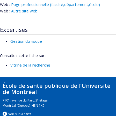
Web :
Page professionnelle (faculté,département,école)
Web :
Autre site web
Expertises
Gestion du risque
Consultez cette fiche sur :
Vitrine de la recherche
École de santé publique de l’Université
de Montréal
e
7101, avenue du Parc, 3
étage
Montréal (Québec) H3N 1X9
Voir sur la carte