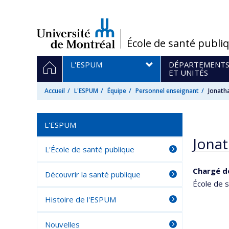
Passer
au
contenu
/
École de santé publi
Navigation
ACCUEIL
L'ESPUM
DÉPARTEMENT
principale
ET UNITÉS
Accueil
L'ESPUM
Équipe
Personnel enseignant
Jonath
L'ESPUM
Jonat
L'École de santé publique
Chargé d
Découvrir la santé publique
École de s
Histoire de l'ESPUM
Nouvelles