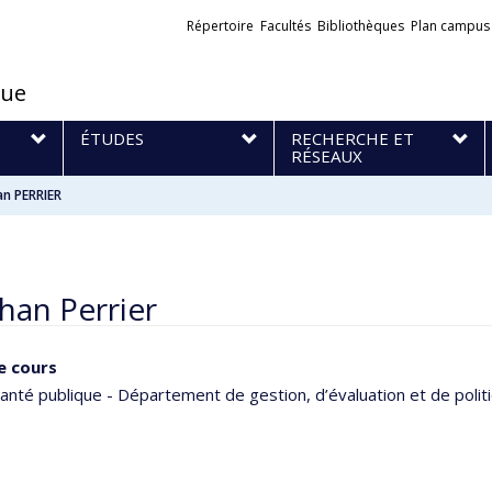
Liens
Répertoire
Facultés
Bibliothèques
Plan campus
externes
que
S
ÉTUDES
RECHERCHE ET
RÉSEAUX
an PERRIER
han Perrier
e cours
anté publique - Département de gestion, d’évaluation et de polit