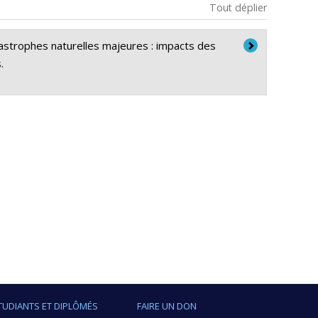
Tout déplier
strophes naturelles majeures : impacts des
.
TUDIANTS ET DIPLÔMÉS
FAIRE UN DON