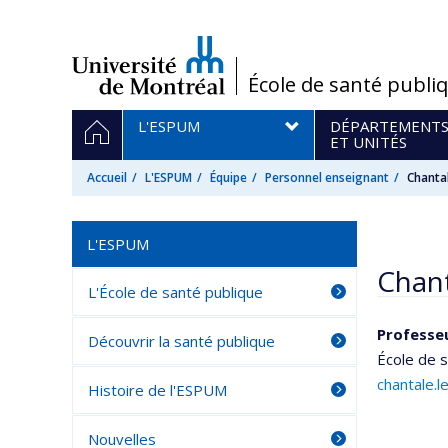
Passer
au
contenu
/
École de santé publi
Navigation
ACCUEIL
L'ESPUM
DÉPARTEMENT
principale
ET UNITÉS
Accueil
L'ESPUM
Équipe
Personnel enseignant
Chanta
L'ESPUM
Chant
L'École de santé publique
Professe
Découvrir la santé publique
École de s
chantale.
Histoire de l'ESPUM
Nouvelles