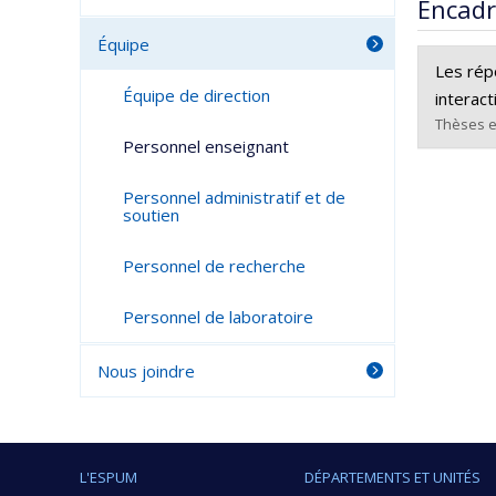
Encad
Équipe
Les rép
Équipe de direction
interact
Thèses e
Personnel enseignant
Diplômé
Personnel administratif et de
Cycle :
soutien
Diplôm
Lien ve
Personnel de recherche
Personnel de laboratoire
Nous joindre
L'ESPUM
DÉPARTEMENTS ET UNITÉS