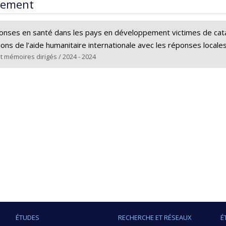
rement
onses en santé dans les pays en développement victimes de cata
ions de l’aide humanitaire internationale avec les réponses locales
t mémoires dirigés / 2024 - 2024
(e) :
Adrien, Paul
Doctorat
e obtenu :
Ph. D.
rs le document dans Papyrus
ÉTUDES
RECHERCHE ET RÉSEAUX
É