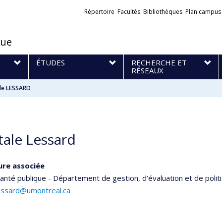
Liens
Répertoire
Facultés
Bibliothèques
Plan campus
externes
que
S
ÉTUDES
RECHERCHE ET
RÉSEAUX
le LESSARD
ale Lessard
ure associée
anté publique - Département de gestion, d’évaluation et de polit
lessard@umontreal.ca