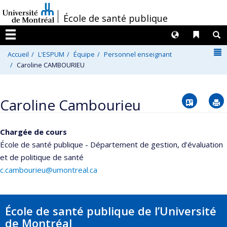
Passer
/
École de santé publique
au
contenu
Langues
Liens 
R
Menu
N
Accueil
L'ESPUM
Équipe
Personnel enseignant
Caroline CAMBOURIEU
Vcard
Caroline Cambourieu
Chargée de cours
École de santé publique - Département de gestion, d’évaluation
et de politique de santé
c.cambourieu@umontreal.ca
École de santé publique de l’Université
de Montréal