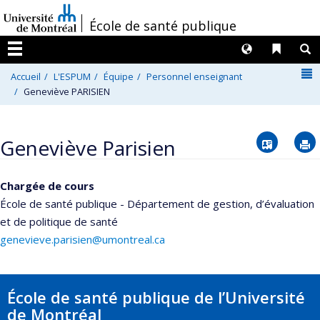
Passer
/
École de santé publique
au
contenu
Langues
Liens 
R
Menu
N
Accueil
L'ESPUM
Équipe
Personnel enseignant
Geneviève PARISIEN
Vcard
Geneviève Parisien
Chargée de cours
École de santé publique - Département de gestion, d’évaluation
et de politique de santé
genevieve.parisien@umontreal.ca
École de santé publique de l’Université
de Montréal