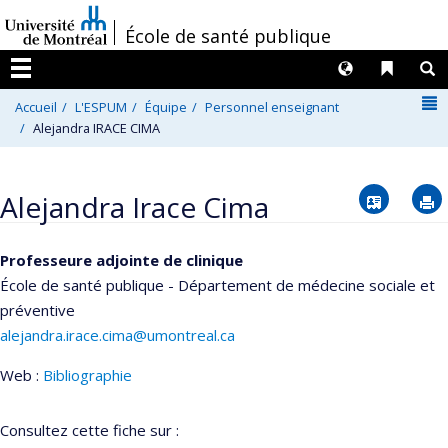
Passer
/
École de santé publique
au
contenu
Langues
Liens 
R
Menu
N
Accueil
L'ESPUM
Équipe
Personnel enseignant
Alejandra IRACE CIMA
Vcard
Alejandra Irace Cima
Professeure adjointe de clinique
École de santé publique - Département de médecine sociale et
préventive
alejandra.irace.cima@umontreal.ca
Web :
Bibliographie
Consultez cette fiche sur :