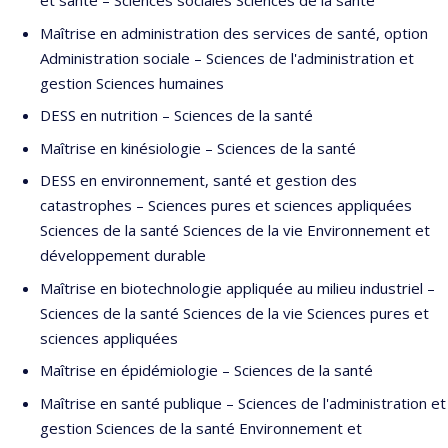
et santé – Sciences sociales Sciences de la santé
des stages à l'INSPQ et chargée de cours au département
Maîtrise en administration des services de santé, option
d’administration de la santé de l'École de santé publique de
Administration sociale – Sciences de l'administration et
l’Université de Montréal.
gestion Sciences humaines
Durant ses 28 années de carrière en santé publique, elle a
DESS en nutrition – Sciences de la santé
développé de nombreuses compétences dans les domaines de
Maîtrise en kinésiologie – Sciences de la santé
la programmation, de la planification, de la gestion de projets, de
DESS en environnement, santé et gestion des
la prévention et de la promotion de la santé. Elle a touché les
catastrophes – Sciences pures et sciences appliquées
différentes problématiques concernant le contrôle du tabagisme
Sciences de la santé Sciences de la vie Environnement et
(cessation, prévention, stratégies efficaces en milieu défavorisé,
développement durable
stratégies efficaces en milieu scolaire), la promotion de l’activité
physique et des saines habitudes alimentaires, la prévention des
Maîtrise en biotechnologie appliquée au milieu industriel –
maladies cardio-vasculaires, la prévention et contrôle des
Sciences de la santé Sciences de la vie Sciences pures et
infections, la responsabilité populationnelle, ’évaluation d’impact
sciences appliquées
sur la santé des politiques publiques.
Maîtrise en épidémiologie – Sciences de la santé
Maîtrise en santé publique – Sciences de l'administration et
gestion Sciences de la santé Environnement et