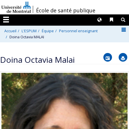
Passer
/
École de santé publique
au
contenu
Langues
Liens 
R
Menu
N
Accueil
L'ESPUM
Équipe
Personnel enseignant
Doina Octavia MALAI
Vcard
Doina Octavia Malai