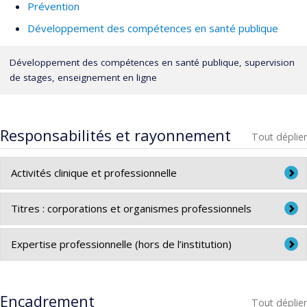
Prévention
Développement des compétences en santé publique
Développement des compétences en santé publique, supervision
de stages, enseignement en ligne
Responsabilités et rayonnement
Tout déplier
Activités clinique et professionnelle
Conseillère en développement des compétences à l’Institut
Titres : corporations et organismes professionnels
national de santé publique du Québec
Association canadienne de santé publique
Expertise professionnelle (hors de l’institution)
Conseillère en développement des compétences à l’Institut
national de santé publique du Québec
Encadrement
Tout déplier