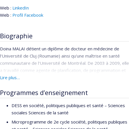
Web :
LinkedIn
Web :
Profil Facebook
Biographie
Doina MALAI détient un diplôme de docteur en médecine de
l'Université de Cluj (Roumanie) ainsi qu'une maîtrise en santé
communautaire de l'Université de Montréal. De 2003 à 2009, elle
a travaillé comme agente de planification, de programmation et
de recherche à la Direction de santé publique de Montréal.
Lire plus…
Depuis 2009, elle est conseillère scientifique. Elle coordonne et
Programmes d’enseignement
soutient des travaux liés au développement des compétences à
l’Institut national de santé publique du Québec (INSPQ) ainsi que
DESS en société, politiques publiques et santé – Sciences
la production de formation académique et continue en
sociales Sciences de la santé
collaboration avec les universités et les partenaires du réseau
de santé. De plus, elle est professeure agregée de clinique au
Microprogramme de 2e cycle société, politiques publiques
département de médecine sociale et préventive, responsable