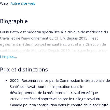
Web :
Autre site web
Biographie
Louis Patry est médecin spécialiste à la clinique de médecine du
travail et de l’environnement du CHUM depuis 2013. Il est
également médecin conseil en santé au travail à la Direction de
santé publique de Montréal. Depuis 2010, il occupe le poste de
directeur du programme de spécialité en médecine du travail à
Lire plus…
l’Université de Montréal. Il a également occupé plusieurs
Prix et distinctions
fonctions sur le comité de la spécialité en médecine du travail au
Collège Royal des Médecins et chirurgiens du Canada dont celle
2006 : Reconnaissance par la Commission Internationale de
de président du comité de la spécialité de 2006 à 2012.
Santé au travail pour son implication dans le
(Source :
Centre Hospitalier de l'Université de Montréal
)
développement de la médecine du travail en Afrique
2012 : Certificat d’appréciation par le Collège royal du
Canada pour sa contribution dans le comité de la spécialité