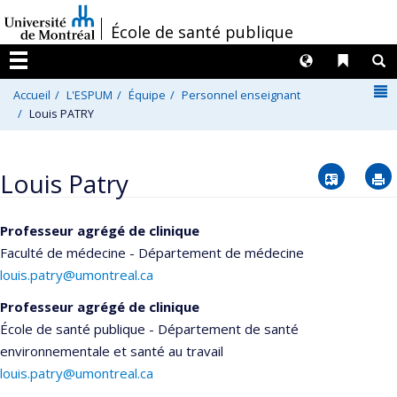
Passer
/
École de santé publique
au
contenu
Langues
Liens 
R
Menu
N
Accueil
L'ESPUM
Équipe
Personnel enseignant
Louis PATRY
Vcard
Louis Patry
Professeur agrégé de clinique
Faculté de médecine - Département de médecine
louis.patry@umontreal.ca
Professeur agrégé de clinique
École de santé publique - Département de santé
environnementale et santé au travail
louis.patry@umontreal.ca