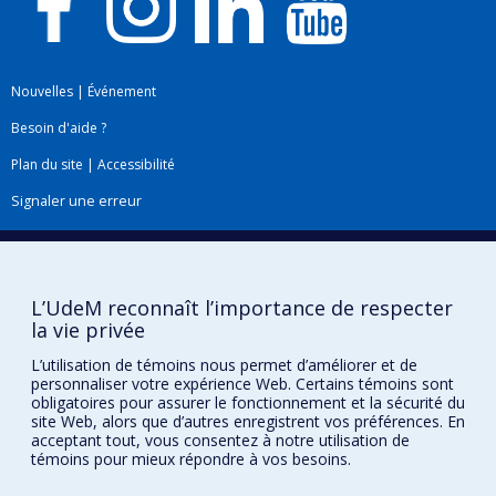
Nouvelles
|
Événement
Besoin d'aide ?
Plan du site
|
Accessibilité
Signaler une erreur
Boîte à outils
L’UdeM reconnaît l’importance de respecter
Téléchargez les logos de l'ESPUM
la vie privée
L’utilisation de témoins nous permet d’améliorer et de
personnaliser votre expérience Web. Certains témoins sont
obligatoires pour assurer le fonctionnement et la sécurité du
site Web, alors que d’autres enregistrent vos préférences. En
acceptant tout, vous consentez à notre utilisation de
témoins pour mieux répondre à vos besoins.