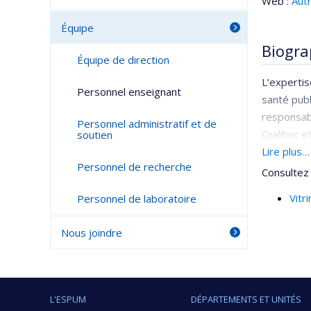
Web :
Aut
Équipe
Biogra
Équipe de direction
L’expertis
Personnel enseignant
santé publ
responsabl
Personnel administratif et de
Québec et
soutien
de profess
Lire plus…
Personnel de recherche
Consultez 
En novembr
Vitr
Personnel de laboratoire
Nous joindre
L'ESPUM
DÉPARTEMENTS ET UNITÉS