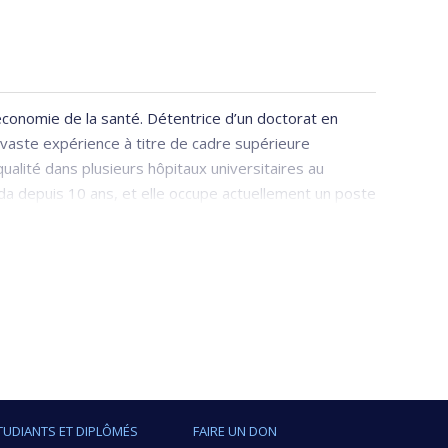
économie de la santé. Détentrice d’un doctorat en
e vaste expérience à titre de cadre supérieure
qualité dans plusieurs hôpitaux universitaires au
a depuis 10 ans, et elle occupe actuellement un poste
 l’Hôpital général juif.
TUDIANTS ET DIPLÔMÉS
FAIRE UN DON