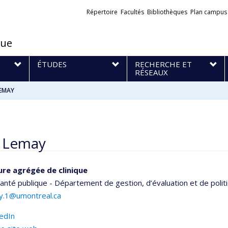
Liens
Répertoire
Facultés
Bibliothèques
Plan campus
externes
que
S
ÉTUDES
RECHERCHE ET
RÉSEAUX
LEMAY
 Lemay
re agrégée de clinique
anté publique - Département de gestion, d’évaluation et de polit
y.1@umontreal.ca
kedIn