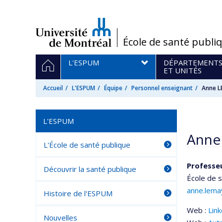
Passer
au
contenu
/
École de santé publi
Navigation
ACCUEIL
L'ESPUM
DÉPARTEMENT
principale
ET UNITÉS
Accueil
L'ESPUM
Équipe
Personnel enseignant
Anne 
L'ESPUM
Anne
L'École de santé publique
Professeu
Découvrir la santé publique
École de s
anne.lema
Histoire de l'ESPUM
Web :
Lin
Nouvelles