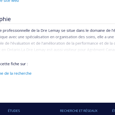
re site web
phie
e professionnelle de la Dre Lemay se situe dans le domaine de l’
ique avec une spécialisation en organisation des soins, elle a un
e de l’évaluation et de l’amélioration de la performance et de la 
 en Ontario.La Dre Lemay est aussi visiteur pour Agrément Canad
eure agrégée de clinique à l’Université de Montréal.
cette fiche sur :
e 2014, la Dre Lemay a été nommée directrice générale adjointe à
ine de la recherche
ÉTUDES
RECHERCHE ET RÉSEAUX
É