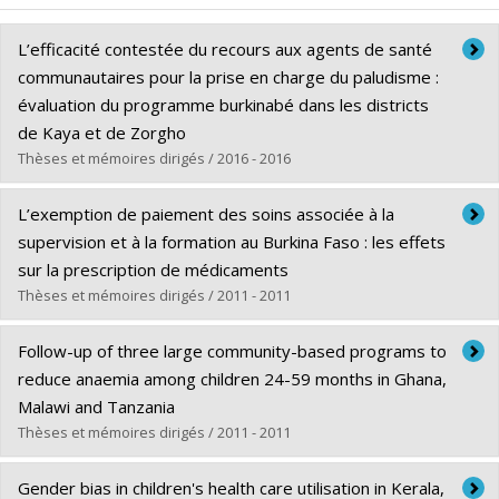
L’efficacité contestée du recours aux agents de santé
communautaires pour la prise en charge du paludisme :
évaluation du programme burkinabé dans les districts
de Kaya et de Zorgho
Thèses et mémoires dirigés / 2016 - 2016
Diplômé(e) :
Druetz, Thomas
L’exemption de paiement des soins associée à la
Cycle :
Doctorat
supervision et à la formation au Burkina Faso : les effets
Diplôme obtenu :
Ph. D.
sur la prescription de médicaments
Lien vers le document dans Papyrus
Thèses et mémoires dirigés / 2011 - 2011
Diplômé(e) :
Atchessi, Nicole
Follow-up of three large community-based programs to
Cycle :
Maîtrise
reduce anaemia among children 24-59 months in Ghana,
Diplôme obtenu :
M. Sc.
Malawi and Tanzania
Lien vers le document dans Papyrus
Thèses et mémoires dirigés / 2011 - 2011
Diplômé(e) :
Warkentin, Kendra
Gender bias in children's health care utilisation in Kerala,