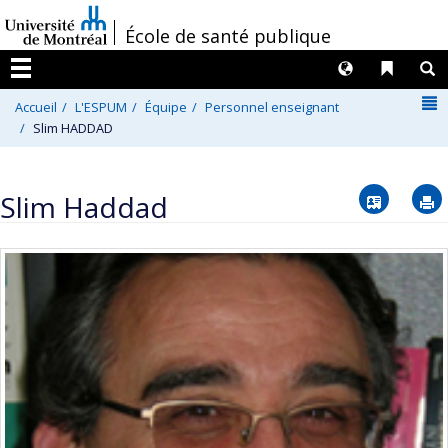
Passer
/
École de santé publique
au
contenu
Langues
Liens 
R
Menu
N
Accueil
L'ESPUM
Équipe
Personnel enseignant
Slim HADDAD
Vcard
Slim Haddad