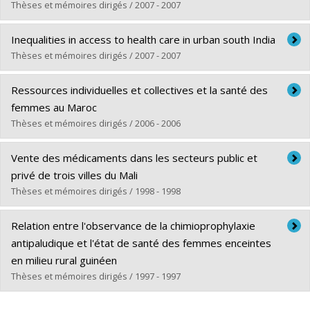
Diplôme obtenu :
M. Sc.
Thèses et mémoires dirigés / 2007 - 2007
Lien vers le document dans Papyrus
Diplômé(e) :
Mohindra, Katherine Sarla
Inequalities in access to health care in urban south India
Cycle :
Doctorat
Thèses et mémoires dirigés / 2007 - 2007
Diplôme obtenu :
Ph. D.
Diplômé(e) :
Lévesque, Jean-Frédéric
Lien vers le document dans Papyrus
Ressources individuelles et collectives et la santé des
Cycle :
Doctorat
femmes au Maroc
Diplôme obtenu :
Ph. D.
Thèses et mémoires dirigés / 2006 - 2006
Lien vers le document dans Papyrus
Diplômé(e) :
Martin, Marie-Claude
Vente des médicaments dans les secteurs public et
Cycle :
Doctorat
privé de trois villes du Mali
Diplôme obtenu :
Ph. D.
Thèses et mémoires dirigés / 1998 - 1998
Lien vers le document dans Papyrus
Diplômé(e) :
Maïga, Fatoumata
Relation entre l'observance de la chimioprophylaxie
Cycle :
Maîtrise
antipaludique et l'état de santé des femmes enceintes
Diplôme obtenu :
M. Sc.
en milieu rural guinéen
Lien vers le document dans Papyrus
Thèses et mémoires dirigés / 1997 - 1997
Diplômé(e) :
Diallo, Mamadou Pathé