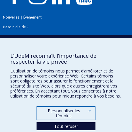
Nouvelles
|
Événement
Besoin d'aide ?
Plan du site
|
Accessibilité
Signaler une erreur
L’UdeM reconnaît l’importance de
respecter la vie privée
Boîte à outils
L’utilisation de témoins nous permet d’améliorer et de
personnaliser votre expérience Web. Certains témoins
Téléchargez les logos de l'ESPUM
sont obligatoires pour assurer le fonctionnement et la
sécurité du site Web, alors que d’autres enregistrent vos
préférences. En acceptant tout, vous consentez à notre
utilisation de témoins pour mieux répondre à vos besoins.
Personnaliser les
>
témoins
Tout refuser