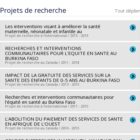
Cycle :
Maîtrise
Projets de recherche
Tout déplier
Diplôme obtenu :
M. Sc.
Lien vers le document dans Papyrus
Les interventions visant à améliorer la santé
maternelle, néonatale et infantile au
Projet de recherche à l’international / 2015 - 2019
RECHERCHES ET INTERVENTIONS
Chercheur principal :
Slim Haddad
COMMUNAUTAIRES POUR L'EQUITE EN SANTE AU
Sources de financement :
CRDI/Centre de recherches pour
BURKINA FASO
Projet de recherche au Canada / 2011 - 2018
le développement international
Programmes de subvention :
IMPACT DE LA GRATUITE DES SERVICES SUR LA
Chercheur principal :
Valery Ridde
SANTE DES ENFANTS DE 0-5 ANS AU BURKINA FASO
Co-chercheurs :
Pierre Fournier
,
Slim Haddad
,
François
Projet de recherche au Canada / 2013 - 2015
Chiocchio
,
Christian Dagenais
,
Zongo Issaka
,
Blandine Bila
,
Recherches et interventions communautaires pour
Chercheur principal :
Slim Haddad
Roger Zerbo
,
Aude Nikieme
,
Emmanuel Bonnet
,
Laeticia
l'équité en santé au Burkina Faso
Co-chercheurs :
Valery Ridde
,
Abel Bicaba
,
Emmanuel
Ouedraogo
Projet de recherche à l’international / 2011 - 2015
,
Seni Kouanda
,
Katia Mohindra
,
Hamado
Bonnet
Kabore
L'ABOLITION DU PAIEMENT DES SERVICES DE SANTE
Chercheur principal :
Valery Ridde
Sources de financement :
IRSC/Instituts de recherche en
Sources de financement :
IRSC/Instituts de recherche en
EN AFRIQUE DE L'OUEST
Co-chercheurs :
Pierre Fournier
,
Slim Haddad
,
François
santé du Canada
Projet de recherche au Canada / 2010 - 2015
santé du Canada
Chiocchio
,
Christian Dagenais
,
Seni Kouanda
,
Abel Bicaba
,
Programmes de subvention :
PVXXXXXX-(GIR) Initiative de
Programmes de subvention :
PVXXXXXX-(ROH) Subvention