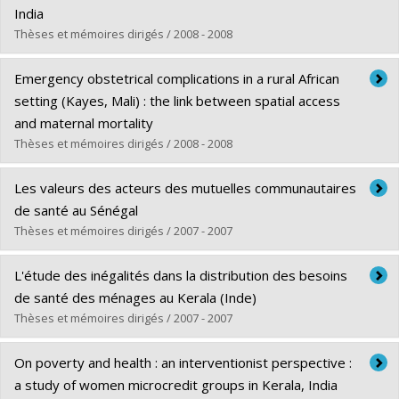
Cycle :
Doctorat
India
Diplôme obtenu :
Ph. D.
Thèses et mémoires dirigés / 2008 - 2008
Lien vers le document dans Papyrus
Diplômé(e) :
Soundardjee, Riswana
Emergency obstetrical complications in a rural African
Cycle :
Maîtrise
setting (Kayes, Mali) : the link between spatial access
Diplôme obtenu :
M. Sc.
and maternal mortality
Lien vers le document dans Papyrus
Thèses et mémoires dirigés / 2008 - 2008
Diplômé(e) :
Pirkle, Catherine
Les valeurs des acteurs des mutuelles communautaires
Cycle :
Maîtrise
de santé au Sénégal
Diplôme obtenu :
M. Sc.
Thèses et mémoires dirigés / 2007 - 2007
Lien vers le document dans Papyrus
Diplômé(e) :
Ouimet, Marie-Jo
L'étude des inégalités dans la distribution des besoins
Cycle :
Maîtrise
de santé des ménages au Kerala (Inde)
Diplôme obtenu :
M. Sc.
Thèses et mémoires dirigés / 2007 - 2007
Lien vers le document dans Papyrus
Diplômé(e) :
Tanguay, Florence
On poverty and health : an interventionist perspective :
Cycle :
Maîtrise
a study of women microcredit groups in Kerala, India