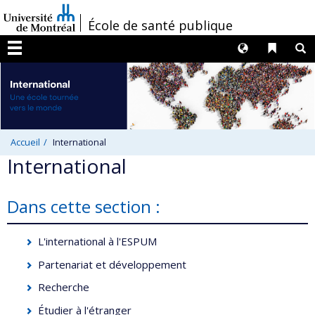
Passer
/
École de santé publique
au
contenu
Langues
Liens 
R
Menu
Accueil
International
International
Dans cette section :
L'international à l'ESPUM
Partenariat et développement
Recherche
Étudier à l'étranger