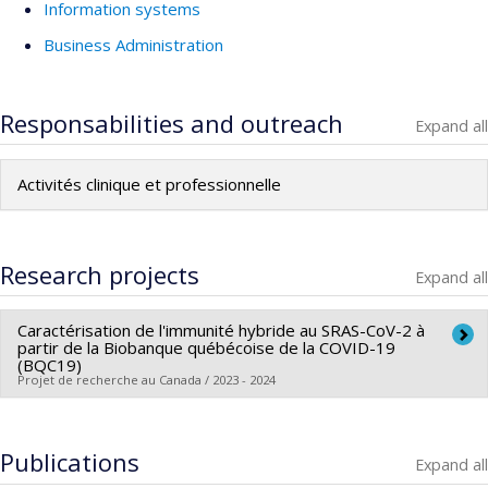
Information systems
Business Administration
Responsabilities and outreach
Expand all
Activités clinique et professionnelle
Research projects
Expand all
Caractérisation de l'immunité hybride au SRAS-CoV-2 à
partir de la Biobanque québécoise de la COVID-19
(BQC19)
Projet de recherche au Canada / 2023 - 2024
Lead researcher :
Jean-Frédéric Boulianne
Co-researchers :
Delphine Bosson-Rieutort
,
Denis
Publications
Expand all
Larocque
,
Simon Rousseau