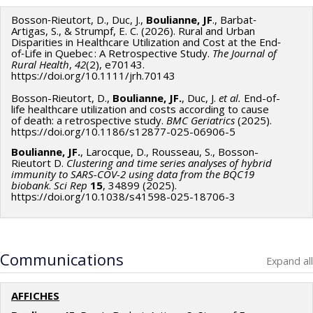
Bosson‐Rieutort, D., Duc, J.,
Boulianne, JF
., Barbat‐
Artigas, S., & Strumpf, E. C. (2026). Rural and Urban
Disparities in Healthcare Utilization and Cost at the End‐
of‐Life in Quebec : A Retrospective Study.
The Journal of
Rural Health
,
42
(2), e70143.
https://doi.org/10.1111/jrh.70143
Bosson-Rieutort, D.,
Boulianne, JF.
, Duc, J.
et al.
End-of-
life healthcare utilization and costs according to cause
of death: a retrospective study.
BMC Geriatrics
(2025).
https://doi.org/10.1186/s12877-025-06906-5
Boulianne, JF.
, Larocque, D., Rousseau, S., Bosson-
Rieutort D.
Clustering and time series analyses of hybrid
immunity to SARS-COV-2 using data from the BQC19
biobank
.
Sci Rep
15
, 34899 (2025).
https://doi.org/10.1038/s41598-025-18706-3
Communications
Expand all
AFFICHES