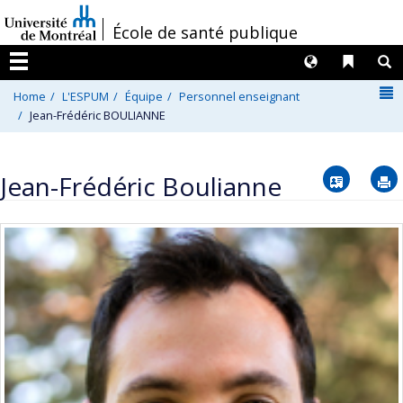
Passer
/
École de santé publique
au
contenu
Langues
Liens 
R
Menu
N
Home
L'ESPUM
Équipe
Personnel enseignant
Jean-Frédéric BOULIANNE
Vcard
Jean-Frédéric Boulianne