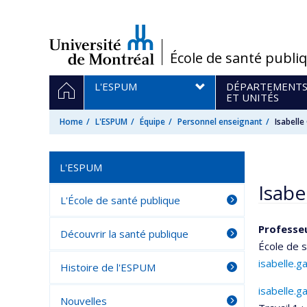
Passer
au
contenu
/
École de santé publi
Navigation
HOME
L'ESPUM
DÉPARTEMENT
principale
ET UNITÉS
Home
L'ESPUM
Équipe
Personnel enseignant
Isabell
L'ESPUM
Isabe
L'École de santé publique
Professeu
Découvrir la santé publique
École de 
isabelle.
Histoire de l'ESPUM
isabelle.
Nouvelles
Courri