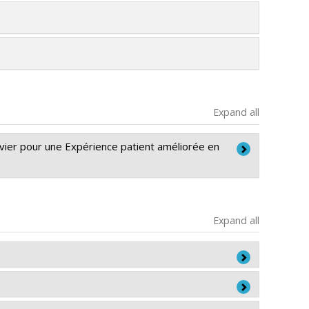
Expand all
ier pour une Expérience patient améliorée en
n
,
Danielle Charpentier
,
Nicolas Fernandez
,
Michel
Expand all
Lavoie-Tremblay
,
Christine Thoer
,
Michel Dorval
,
 Djahanchah
services de santé
 de reproduction
. Rapport présenté au Comité de