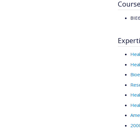
Cours
BIE6
Expert
Heal
Heal
Bioe
Rese
Heal
Heal
Ame
2000