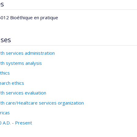
es
012 Bioéthique en pratique
ises
th services administration
th systems analysis
thics
arch ethics
th services evaluation
th care/Healtcare services organization
ricas
 A.D. - Present