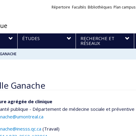
Liens
Répertoire
Facultés
Bibliothèques
Plan campus
externes
que
S
ÉTUDES
RECHERCHE ET
RÉSEAUX
e GANACHE
lle Ganache
re agrégée de clinique
santé publique - Département de médecine sociale et préventive
ganache@umontreal.ca
ganache@inesss.qc.ca
(Travail)
els