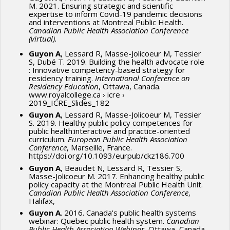
M. 2021. Ensuring strategic and scientific
expertise to inform Covid-19 pandemic decisions
and interventions at Montreal Public Health.
Canadian Public Health Association Conference
(virtual).
Guyon A
, Lessard R, Masse-Jolicoeur M, Tessier
S, Dubé T. 2019. Building the health advocate role
: Innovative competency-based strategy for
residency training.
International Conference on
Residency Education
, Ottawa, Canada.
www.royalcollege.ca › icre ›
2019_ICRE_Slides_182
Guyon A
, Lessard R, Masse-Jolicoeur M, Tessier
S. 2019. Healthy public policy competences for
public health:interactive and practice-oriented
curriculum.
European Public Health Association
Conference
, Marseille, France.
https://doi.org/10.1093/eurpub/ckz186.700
Guyon A
, Beaudet N, Lessard R, Tessier S,
Masse-Jolicoeur M. 2017. Enhancing healthy public
policy capacity at the Montreal Public Health Unit.
Canadian Public Health Association Conference
,
Halifax,
Guyon A
. 2016. Canada's public health systems
webinar: Quebec public health system.
Canadian
Public Health Association Webinar
, Ottawa, Canada.