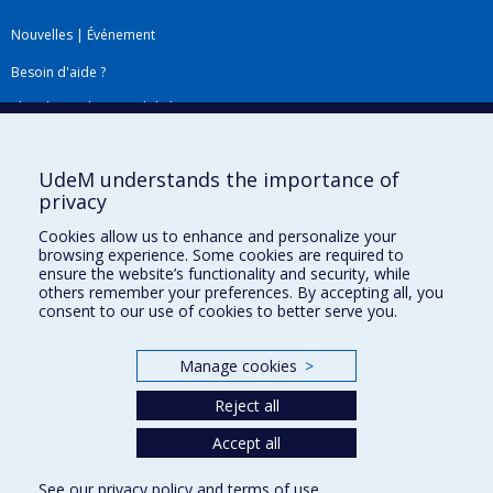
Nouvelles
|
Événement
Besoin d'aide ?
Plan du site
|
Accessibilité
Signaler une erreur
UdeM understands the importance of
privacy
Boîte à outils
Cookies allow us to enhance and personalize your
browsing experience. Some cookies are required to
Téléchargez les logos de l'ESPUM
ensure the website’s functionality and security, while
others remember your preferences. By accepting all, you
consent to our use of cookies to better serve you.
Manage cookies
>
Reject all
Accept all
Privacy
See our
privacy policy
and
terms of use
.