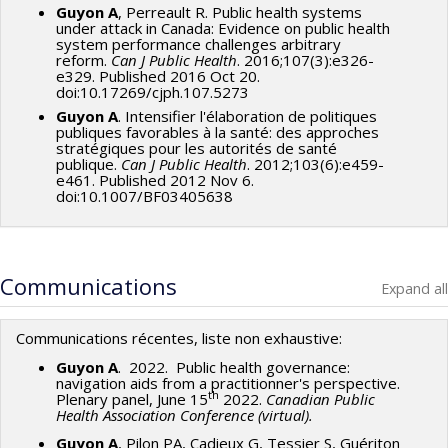
Guyon A
, Perreault R. Public health systems
under attack in Canada: Evidence on public health
system performance challenges arbitrary
reform.
Can J Public Health
. 2016;107(3):e326-
e329. Published 2016 Oct 20.
doi:10.17269/cjph.107.5273
Guyon A
. Intensifier l'élaboration de politiques
publiques favorables à la santé: des approches
stratégiques pour les autorités de santé
publique.
Can J Public Health
. 2012;103(6):e459-
e461. Published 2012 Nov 6.
doi:10.1007/BF03405638
Communications
Expand all
Communications récentes, liste non exhaustive:
Guyon A
. 2022. Public health governance:
navigation aids from a practitionner's perspective.
th
Plenary panel, June 15
2022.
Canadian Public
Health Association Conference (virtual).
Guyon A
, Pilon PA, Cadieux G, Tessier S, Guériton