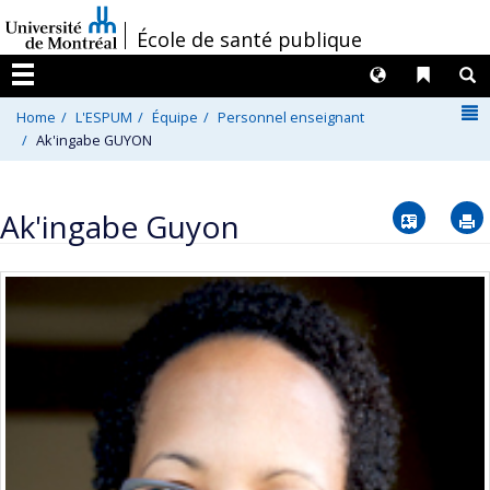
Passer
/
École de santé publique
au
contenu
Langues
Liens 
R
Menu
N
Home
L'ESPUM
Équipe
Personnel enseignant
Ak'ingabe GUYON
Vcard
Ak'ingabe Guyon