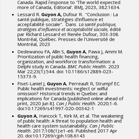
Canada. Rapid response to 'The world expected
more of Canada, Editorial'. BMJ, 2023, 382:1634.
Lessard R.
Guyon A,
Dufour R. "Conclusion : La
santé publique, stratégies d'influence et
acceptabilité sociale". Dans
La santé publique,
stratégies d'influence et acceptabilité sociale,
édité
par Richard Lessard et Renée Dufour, 303-308.
Montréal, Québec. Presses de l'Université de
Montréal, 2023
Dedewanou FA, Allin S,
Guyon A
, Pawa J, Ammi M.
Prioritization of public health financing,
organization, and workforce transformation: a
Delphi study in Canada.
BMC Public Health.
2023
Mar 22;23(1):544. doi: 10.1186/s12889-023-
15373-9.
Fiset-Laniel J,
Guyon A
, Perreault R, Strumpf EC.
Public health investments: neglect or wilful
omission? Historical trends in Quebec and
implications for Canada [published online ahead of
print, 2020 Jun 8].
Can J Public Health
. 2020;1-6.
doi:10.17269/s41997-020-00342-1
Guyon A
, Hancock T, Kirk M, et al. The weakening
of public health: A threat to population health and
health care system sustainability.
Can J Public
Health
. 2017;108(1):e1-e6. Published 2017 Apr
20. doi:10.17269/cjph.108.6143