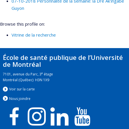
07-10-2018 Personnalité de la semaine: la Dre Ak'ingabe
Guyon
Browse this profile on:
Vitrine de la recherche
École de santé publique de l’Université
de Montréal
e
7101, avenue du Parc, 3
étage
Montréal (Québec) H3N 1X9
Voir sur la carte
Nous jo
i
ndre