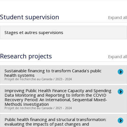
Student supervision
Expand all
Stages et autres supervisions
Research projects
Expand all
Sustainable financing to transform Canada's public
health systems
Projet de recherche au Canada / 2023 - 2024
Improving Public Health Finance Capacity and Spending
Lead researcher :
Mehdi Ammi
,
Sara Allin
,
Barry N. Pakes
,
Data Monitoring and Reporting to Inform the COVID
Andrew David Pinto
Recovery Period: An International, Sequential Mixed-
Methods Investigation
Co-researchers :
Ak'ingabe Guyon
Projet de recherche au Canada / 2021 - 2024
Funding sources:
IRSC/Instituts de recherche en santé du
Canada
Public health financing and structural transformation:
Lead researcher :
Mehdi Ammi
,
Sara Allin
evaluating the impacts of past changes and
Grant programs: