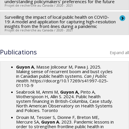
Co-researchers :
Ak'ingabe Guyon
understanding policymakers' preferences for the future
Projet de recherche au Canada / 2020 - 2021
Funding sources:
IRSC/Instituts de recherche en santé du
Canada
Surveilling the impact of local public health on COVID-
Lead researcher :
Mehdi Ammi
Grant programs:
19: A model and application for capturing high-resolution
Co-researchers :
Ak'ingabe Guyon
insights from the front-lines during a pandemic
Projet de recherche au Canada / 2020 - 2021
Funding sources:
IRSC/Instituts de recherche en santé du
Canada
Lead researcher :
Cordell Neudorf
Grant programs:
PVXXXXXX-Subvention catalyseur
Co-researchers :
Ak'ingabe Guyon
Publications
Expand all
Funding sources:
IRSC/Instituts de recherche en santé du
Canada
Guyon A
, Masse Jolicoeur M, Pawa J. 2025.
Grant programs:
PVXXXXXX-(ROH) Subvention de
Making sense of recurrent boom and bust cycles
in Canadian public health systems.
Can J Public
fonctionnement: subventions programmatiques pour santé
Health
. https://doi.org/10.17269/s41997-025-
01110-9
et l'équité en santé
Seabrook M, Ammi M,
Guyon A,
Pinto A,
Wotherspoon H, Allin S. 2024. Public health
system financing in British-Columbia, Case study.
North American Observatory on Health Systems
and Policies. Toronto
Drouin M, Tessier S, Dionne F, Breton ME,
Mercure SA,
Guyon A.
2023. Pandemic lessons in
order to strengthen frontline public health in