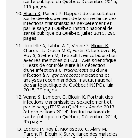
santé publique du Québec, Décembre 2015,
119 pages.
Blouin K
, Parent R. Rapport de consultation
sur le développement de la surveillance des
infections transmissibles sexuellement et
par le sang au Québec. Institut national de
santé publique du Québec, Juillet 2015, 280
pages.
Trudelle A, Labbé A-C, Venne S,
Blouin K
,
Charest L, Drouin M-C, Fortin C, Lefebvre B,
Roy S, Steben M, Tétrault I, en collaboration
avec les membres du CALI. Avis scientifique
: Tests de contrôle suite à la détection
d’une infection à
C. trachomatis
ou d’une
infection à
N. gonorrhoeae
: indications et
analyses recommandées. Institut national
de santé publique du Québec (INSPQ). Juin
2015, 39 pages.
Venne S, Lambert G,
Blouin K
. Portrait des
infections transmissibles sexuellement et
par le sang (ITSS) au Québec - Année 2013
(et projections 2014). Institut national de
santé publique du Québec, Décembre 2014,
95 pages.
Leclerc P, Roy É, Morissette C, Alary M,
Parent R,
Blouin K
. Surveillance des maladies