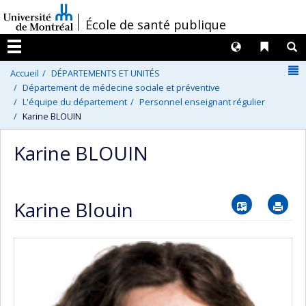
Passer
/
École de santé publique
au
contenu
Langues
Liens 
R
Menu
N
Accueil
DÉPARTEMENTS ET UNITÉS
Département de médecine sociale et préventive
L'équipe du département
Personnel enseignant régulier
Karine BLOUIN
Karine BLOUIN
Vcard
Im
Karine Blouin