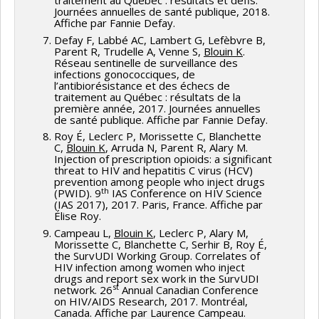
traitement au Québec : résultats et défis.
Journées annuelles de santé publique, 2018.
Affiche par Fannie Defay.
Defay F, Labbé AC, Lambert G, Lefèbvre B,
Parent R, Trudelle A, Venne S,
Blouin K
.
Réseau sentinelle de surveillance des
infections gonococciques, de
l’antibiorésistance et des échecs de
traitement au Québec : résultats de la
première année, 2017. Journées annuelles
de santé publique. Affiche par Fannie Defay.
Roy É, Leclerc P, Morissette C, Blanchette
C,
Blouin K
, Arruda N, Parent R, Alary M.
Injection of prescription opioids: a significant
threat to HIV and hepatitis C virus (HCV)
prevention among people who inject drugs
th
(PWID). 9
IAS Conference on HIV Science
(IAS 2017), 2017. Paris, France. Affiche par
Élise Roy.
Campeau L,
Blouin K
, Leclerc P, Alary M,
Morissette C, Blanchette C, Serhir B, Roy É,
the SurvUDI Working Group. Correlates of
HIV infection among women who inject
drugs and report sex work in the SurvUDI
st
network. 26
Annual Canadian Conference
on HIV/AIDS Research, 2017. Montréal,
Canada. Affiche par Laurence Campeau.