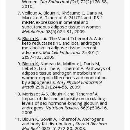
Women.
Clin Endocrinol (Oxf)
72(2):176-88,
2010.
Veilleux A,
Blouin K
, Rhéaume C, Daris M,
Marette A, Tchernof A. GLUT4 and IRS-1
mRNA expression in omental and
subcutaneous adipose tissue in women.
Metabolism
58(5):624-31, 2009.
Blouin K
, Luu-The V and Tchernof A. Aldo-
keto reductases 1C and local androgen
metabolism in adipose tissue : recent
advances.
Mol Cell Endocrinol
25;301(1-
2):97-103, 2009.
Blouin K
, Nadeau M, Mailloux J, Daris M,
Lebel S, Luu-The V, Tchernof A. Pathways of
adipose tissue androgen metabolism in
women: depot differences and modulation
by adipogenesis.
Am J Physiol Endocrinol
Metab
296(2):E244-55, 2009.
Morisset A-S,
Blouin K
and Tchernof A.
Impact of diet and adiposity on circulating
levels of sex hormone-binding globulin and
androgens.
Nutrition Reviews
66(9):506-16,
2008.
Blouin K
, Boivin A, Tchernof A. Androgens
and body fat distribution.
J Steroid Biochem
Mol Biol
108(3-5):272-80, 2008.