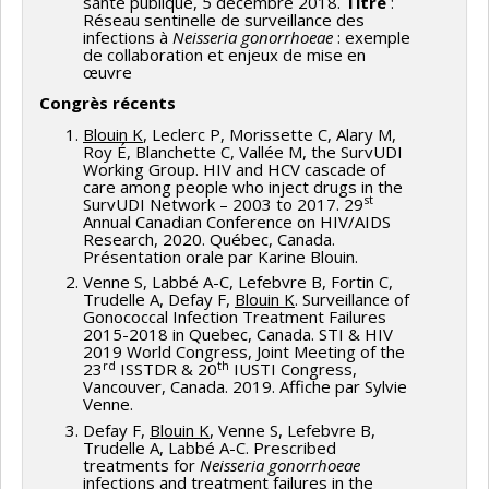
santé publique, 5 décembre 2018.
Titre
:
Réseau sentinelle de surveillance des
infections à
Neisseria gonorrhoeae
: exemple
de collaboration et enjeux de mise en
œuvre
Congrès récents
Blouin K
, Leclerc P, Morissette C, Alary M,
Roy É, Blanchette C, Vallée M, the SurvUDI
Working Group. HIV and HCV cascade of
care among people who inject drugs in the
st
SurvUDI Network – 2003 to 2017. 29
Annual Canadian Conference on HIV/AIDS
Research, 2020. Québec, Canada.
Présentation orale par Karine Blouin.
Venne S, Labbé A-C, Lefebvre B, Fortin C,
Trudelle A, Defay F,
Blouin K
. Surveillance of
Gonococcal Infection Treatment Failures
2015-2018 in Quebec, Canada. STI & HIV
2019 World Congress, Joint Meeting of the
rd
th
23
ISSTDR & 20
IUSTI Congress,
Vancouver, Canada. 2019. Affiche par Sylvie
Venne.
Defay F,
Blouin K
, Venne S, Lefebvre B,
Trudelle A, Labbé A-C. Prescribed
treatments for
Neisseria gonorrhoeae
infections and treatment failures in the