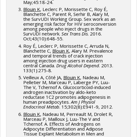
la sensibilité des souches aux
May;45:18-24.
antibiotiques;
Blouin K
, Leclerc P, Morissette C, Roy É,
Blanchette C, Parent R, Serhir B, Alary M,
les indications d'effectuer des cultures et
the SurvUDI Working Group. Sex work as an
emerging risk factor for HIV seroconversion
des tests de contrôle;
among people who inject drugs in the
SurvUDI network.
Sex Trans Dis
. 2016.
les traitements prescrits.
Oct;43(10):648-55.
Roy É, Leclerc P, Morissette C, Arruda N,
Détecter et caractériser les échecs de
Blanchette C,
Blouin K
, Alary M. Prevalence
traitement, en complément de la vigie
and temporal trends of crack injection
among injection drug users in eastern
provinciale.
central Canada.
Drug Alcohol Depend
. 2013.
133(1):275-8.
Veilleux A, Côté JA,
Blouin K
, Nadeau M,
Pelletier M, Marceau P, Laberge PY, Luu-
The V, Tchernof A. Glucocorticoid-induced
androgen inactivation by aldo-keto
reductase 1C2 promotes adipogenesis in
human preadipocytes.
Am J Physiol
Endocrinol Metab
. 15;302(8):E941-9, 2012.
Blouin K
, Nadeau M, Perreault M, Drolet R,
Marceau P, Mailloux J, Luu-The V and
Tchernof. A. Effects of Androgens on
Adipocyte Differentiation and Adipose
Tissue Explant Metabolism in Men and