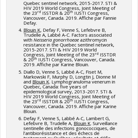
Quebec sentinel network, 2015-2017. STI &
HIV 2019 World Congress, Joint Meeting of
rd
th
the 23
ISSTDR & 20
IUSTI Congress,
Vancouver, Canada. 2019. Affiche par Fannie
Defay.
Blouin K
, Defay F, Venne S, Lefebvre B,
Trudelle A, Labbé A-C. Factors associated
with
Neisseria gonorrhoeae
azithromycin
resistance in the Quebec sentinel network,
2015-2017. STI & HIV 2019 World
rd
Congress, Joint Meeting of the 23
ISSTDR
th
& 20
IUSTI Congress, Vancouver, Canada.
2019. Affiche par Karine Blouin.
Diallo D, Venne S, Labbé A-C, Fiset M,
Markowski F, Murphy D, Longtin J, Dionne M
and
Blouin K
. Lymphogranuloma venerum in
Quebec, Canada: five years of
epidemiological survey, 2013-2017. STI &
HIV 2019 World Congress, Joint Meeting of
rd
th
the 23
ISSTDR & 20
IUSTI Congress,
Vancouver, Canada. 2019. Affiche par Karine
Blouin.
Defay F, Venne S, Labbé A-C, Lambert G,
Lefebvre B, Trudelle A,
Blouin K
. Surveillance
sentinelle des infections gonococciques, de
l’antibiorésistance et des échecs de