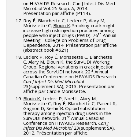
on HIV/AIDS Research. Can J Infect Dis Med
Microbiol Vol. 25 Supp. A, 2014.
Présentation par affiche (P114).
Roy É, Blanchette C, Leclerc P, Alary M,
Morissette C,
Blouin K
. Smoking crack might
increase high risk injection practices among
th
people who inject drugs (PWID). 76
Annual
Meeting - College on Problems of Drug
Dependence, 2014. Présentation par affiche
(abstract book #621)
Leclerc P, Roy É, Morissette C, Blanchette
C, Alary M,
Blouin K
, the SurvUDI Working
Group. Regional variations in crack injection
st
across the SurvUDI network. 22
Annual
Canadian Conference on HIV/AIDS Research.
Can J Infect Dis Med Microbiol
23(supplement SA), 2013. Présentation par
affiche par Carole Morissette.
Blouin K
, Leclerc P, Noël L, Alary M,
Morissette C, Roy É, Blanchette C, Parent R,
Gagnon D, Serhir B. Opioid substitution
therapy among injection drug users in the
st
SurvUDI network. 21
Annual Canadian
Conference on HIV/AIDS Research.
Can J
Infect Dis Med Microbiol
23(supplement SA),
2012. Présentation par affiche.