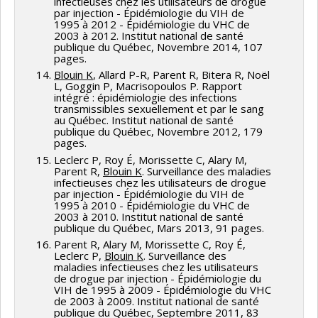
infectieuses chez les utilisateurs de drogue
par injection - Épidémiologie du VIH de
1995 à 2012 - Épidémiologie du VHC de
2003 à 2012. Institut national de santé
publique du Québec, Novembre 2014, 107
pages.
Blouin K
, Allard P-R, Parent R, Bitera R, Noël
L, Goggin P, Macrisopoulos P. Rapport
intégré : épidémiologie des infections
transmissibles sexuellement et par le sang
au Québec. Institut national de santé
publique du Québec, Novembre 2012, 179
pages.
Leclerc P, Roy É, Morissette C, Alary M,
Parent R,
Blouin K
. Surveillance des maladies
infectieuses chez les utilisateurs de drogue
par injection - Épidémiologie du VIH de
1995 à 2010 - Épidémiologie du VHC de
2003 à 2010. Institut national de santé
publique du Québec, Mars 2013, 91 pages.
Parent R, Alary M, Morissette C, Roy É,
Leclerc P,
Blouin K
. Surveillance des
maladies infectieuses chez les utilisateurs
de drogue par injection - Épidémiologie du
VIH de 1995 à 2009 - Épidémiologie du VHC
de 2003 à 2009. Institut national de santé
publique du Québec, Septembre 2011, 83