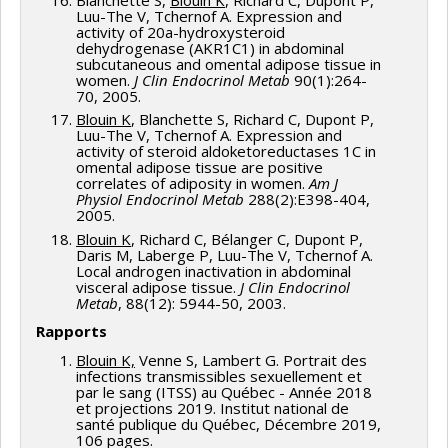
Luu-The V, Tchernof A. Expression and
activity of 20a-hydroxysteroid
dehydrogenase (AKR1C1) in abdominal
subcutaneous and omental adipose tissue in
women.
J Clin Endocrinol Metab
90(1):264-
70, 2005.
Blouin K
, Blanchette S, Richard C, Dupont P,
Luu-The V, Tchernof A. Expression and
activity of steroid aldoketoreductases 1C in
omental adipose tissue are positive
correlates of adiposity in women.
Am J
Physiol Endocrinol Metab
288(2):E398-404,
2005.
Blouin K
, Richard C, Bélanger C, Dupont P,
Daris M, Laberge P, Luu-The V, Tchernof A.
Local androgen inactivation in abdominal
visceral adipose tissue.
J Clin Endocrinol
Metab
, 88(12): 5944-50, 2003.
Rapports
Blouin K,
Venne S, Lambert G. Portrait des
infections transmissibles sexuellement et
par le sang (ITSS) au Québec - Année 2018
et projections 2019. Institut national de
santé publique du Québec, Décembre 2019,
106 pages.