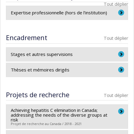
Tout déplier
Expertise professionnelle (hors de l’institution)
Institut national de santé publique du Québec,
Infections transmissibles sexuellement et par le
Encadrement
Tout déplier
sang
Stages et autres supervisions
Accueil de stagiaires pour travail d’équipe : Les
Thèses et mémoires dirigés
utilisateurs de drogues intraveineuses (UDI) et
la transmission du VIH et autres agents
Laurence Campeau, maîtrise en santé publique,
infectieux : Comment les programmes d’échange
option générale avec mémoire.
Projets de recherche
Tout déplier
de seringues peuvent-ils contribuer à prévenir le
problème? Titre du cours : Stage de l’externat
Achieving hepatitis C elimination in Canada;
en médecine sociale et préventive. (MED-3507)
addressing the needs of the diverse groups at
risk
Section ITSS du cours Épidémiologie des
Projet de recherche au Canada / 2018 - 2021
e
infections (MSO-6023), 2
cycle, Université de