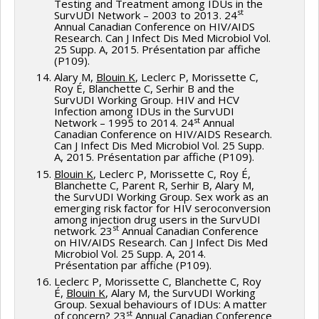
Testing and Treatment among IDUs in the
st
SurvUDI Network – 2003 to 2013. 24
Annual Canadian Conference on HIV/AIDS
Research. Can J Infect Dis Med Microbiol Vol.
25 Supp. A, 2015. Présentation par affiche
(P109).
Alary M,
Blouin K
, Leclerc P, Morissette C,
Roy É, Blanchette C, Serhir B and the
SurvUDI Working Group. HIV and HCV
Infection among IDUs in the SurvUDI
st
Network – 1995 to 2014. 24
Annual
Canadian Conference on HIV/AIDS Research.
Can J Infect Dis Med Microbiol Vol. 25 Supp.
A, 2015. Présentation par affiche (P109).
Blouin K
, Leclerc P, Morissette C, Roy É,
Blanchette C, Parent R, Serhir B, Alary M,
the SurvUDI Working Group. Sex work as an
emerging risk factor for HIV seroconversion
among injection drug users in the SurvUDI
st
network. 23
Annual Canadian Conference
on HIV/AIDS Research. Can J Infect Dis Med
Microbiol Vol. 25 Supp. A, 2014.
Présentation par affiche (P109).
Leclerc P, Morissette C, Blanchette C, Roy
É,
Blouin K
, Alary M, the SurvUDI Working
Group. Sexual behaviours of IDUs: A matter
st
of concern? 23
Annual Canadian Conference