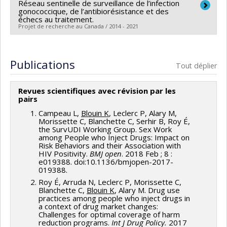
Réseau sentinelle de surveillance de l’infection
Chercheur principal :
Christina Greenaway
Montréal, en collaboration avec des collègues et
gonococcique, de l’antibiorésistance et des
Co-chercheurs :
Karine Blouin
échecs au traitement.
le responsable du cours, Dr Julio Soto.
Projet de recherche au Canada / 2014 - 2021
Sources de financement :
IRSC/Instituts de recherche
en santé du Canada
Chercheur principal :
Karine Blouin
Programmes de subvention :
PVXXXXXX-(PJT)
Co-chercheurs :
Annie-Claude Labbé
Publications
Tout déplier
Subvention Projet
Sources de financement :
MSSS/Ministère de la Santé
et des Services sociaux
Revues scientifiques avec révision par les
Programmes de subvention :
pairs
Campeau L,
Blouin K
, Leclerc P, Alary M,
Objectifs:
Morissette C, Blanchette C, Serhir B, Roy É,
the SurvUDI Working Group. Sex Work
Contribuer à assurer la réalisation d’un nombre
among People who Inject Drugs: Impact on
Risk Behaviors and their Association with
suffisant de cultures de
N. gonorrhoeae
pour
HIV Positivity.
BMJ open
. 2018 Feb ; 8 :
maintenir la capacité de surveillance de la
e019388. doi:10.1136/bmjopen-2017-
019388.
résistance aux antibiotiques;
Roy É, Arruda N, Leclerc P, Morissette C,
Blanchette C,
Blouin K
, Alary M. Drug use
Examiner les associations entre les
practices among people who inject drugs in
caractéristiques épidémiologiques et cliniques
a context of drug market changes:
Challenges for optimal coverage of harm
des cas et :
reduction programs.
Int J Drug Policy.
2017