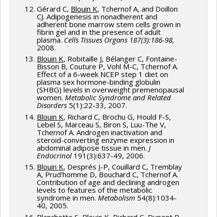
Gérard C,
Blouin K
, Tchernof A, and Doillon
CJ. Adipogenesis in nonadherent and
adherent bone marrow stem cells grown in
fibrin gel and in the presence of adult
plasma.
Cells Tissues Organs
187(3):186-98,
2008.
Blouin K
, Robitaille J, Bélanger C, Fontaine-
Bisson B, Couture P, Vohl M-C, Tchernof A.
Effect of a 6-week NCEP step 1 diet on
plasma sex hormone-binding globulin
(SHBG) levels in overweight premenopausal
women.
Metabolic Syndrome and Related
Disorders
5(1):22-33, 2007.
Blouin K
, Richard C, Brochu G, Hould F-S,
Lebel S, Marceau S, Biron S, Luu-The V,
Tchernof A. Androgen inactivation and
steroid-converting enzyme expression in
abdominal adipose tissue in men.
J
Endocrinol
191(3):637-49, 2006.
Blouin K
, Després J-P, Couillard C, Tremblay
A, Prud’homme D, Bouchard C, Tchernof A.
Contribution of age and declining androgen
levels to features of the metabolic
syndrome in men.
Metabolism
54(8):1034-
40, 2005.
Blanchette S,
Blouin K
, Richard C, Dupont P,