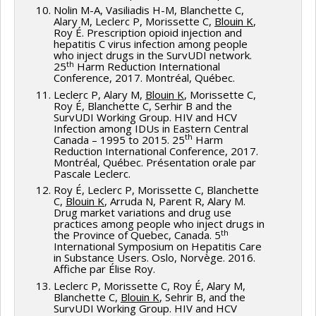
Nolin M-A, Vasiliadis H-M, Blanchette C,
Alary M, Leclerc P, Morissette C,
Blouin K
,
Roy É. Prescription opioid injection and
hepatitis C virus infection among people
who inject drugs in the SurvUDI network.
th
25
Harm Reduction International
Conference, 2017. Montréal, Québec.
Leclerc P, Alary M,
Blouin K
, Morissette C,
Roy É, Blanchette C, Serhir B and the
SurvUDI Working Group. HIV and HCV
Infection among IDUs in Eastern Central
th
Canada – 1995 to 2015. 25
Harm
Reduction International Conference, 2017.
Montréal, Québec. Présentation orale par
Pascale Leclerc.
Roy É, Leclerc P, Morissette C, Blanchette
C,
Blouin K
, Arruda N, Parent R, Alary M.
Drug market variations and drug use
practices among people who inject drugs in
th
the Province of Quebec, Canada. 5
International Symposium on Hepatitis Care
in Substance Users. Oslo, Norvège. 2016.
Affiche par Élise Roy.
Leclerc P, Morissette C, Roy É, Alary M,
Blanchette C,
Blouin K
, Sehrir B, and the
SurvUDI Working Group. HIV and HCV