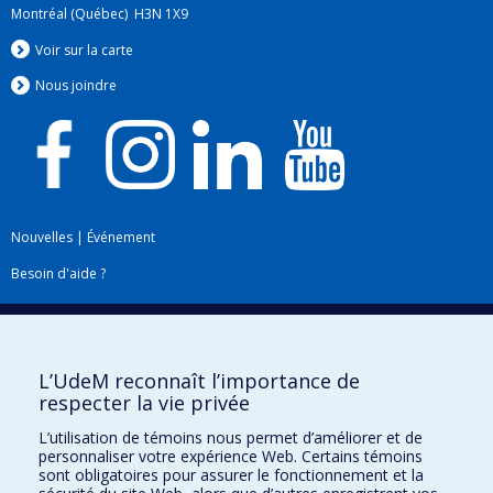
Montréal (Québec) H3N 1X9
Voir sur la carte
Nous jo
i
ndre
Nouvelles
|
Événement
Besoin d'aide ?
Plan du site
|
Accessibilité
Signaler une erreur
L’UdeM reconnaît l’importance de
respecter la vie privée
Boîte à outils
L’utilisation de témoins nous permet d’améliorer et de
personnaliser votre expérience Web. Certains témoins
Téléchargez les logos de l'ESPUM
sont obligatoires pour assurer le fonctionnement et la