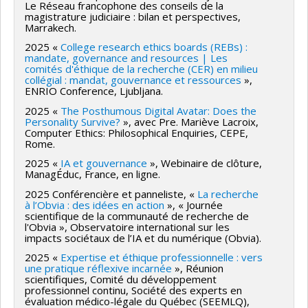
Le Réseau francophone des conseils de la
magistrature judiciaire : bilan et perspectives,
Marrakech.
2025 «
College research ethics boards (REBs) :
mandate, governance and resources | Les
comités d'éthique de la recherche (CER) en milieu
collégial : mandat, gouvernance et ressources
»,
ENRIO Conference, Ljubljana.
2025 «
The Posthumous Digital Avatar: Does the
Personality Survive?
», avec Pre. Mariève Lacroix,
Computer Ethics: Philosophical Enquiries, CEPE,
Rome.
2025 «
IA et gouvernance
», Webinaire de clôture,
ManagÉduc, France, en ligne.
2025 Conférencière et panneliste, «
La recherche
à l’Obvia : des idées en action
», « Journée
scientifique de la communauté de recherche de
l'Obvia », Observatoire international sur les
impacts sociétaux de l’IA et du numérique (Obvia).
2025 «
Expertise et éthique professionnelle : vers
une pratique réflexive incarnée
», Réunion
scientifiques, Comité du développement
professionnel continu, Société des experts en
évaluation médico-légale du Québec (SEEMLQ),