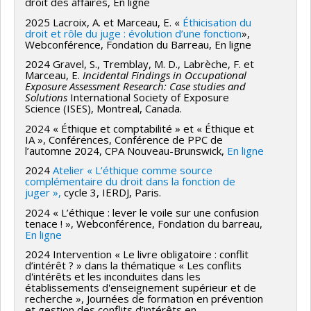
droit des affaires, En ligne
2025 Lacroix, A. et Marceau, E. «
Éthicisation du
droit et rôle du juge : évolution d’une fonction
»,
Webconférence, Fondation du Barreau, En ligne
2024 Gravel, S., Tremblay, M. D., Labrèche, F. et
Marceau, E.
Incidental Findings in Occupational
Exposure Assessment Research: Case studies and
Solutions
International Society of Exposure
Science (ISES), Montreal, Canada.
2024 « Éthique et comptabilité » et « Éthique et
IA », Conférences, Conférence de PPC de
l’automne 2024, CPA Nouveau-Brunswick,
En ligne
2024
Atelier « L’éthique comme source
complémentaire du droit dans la fonction de
juger »,
cycle 3, IERDJ, Paris.
2024 « L’éthique : lever le voile sur une confusion
tenace ! », Webconférence, Fondation du barreau,
En ligne
2024 Intervention « Le livre obligatoire : conflit
d’intérêt ? » dans la thématique « Les conflits
d'intérêts et les inconduites dans les
établissements d'enseignement supérieur et de
recherche », Journées de formation en prévention
et gestion des conflits d’intérêts en