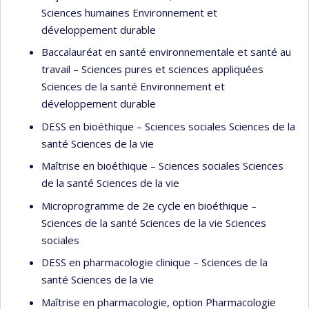
professionnelle et la santé publique. Elle est
Sciences humaines Environnement et
coresponsable de l’axe Éthique, gouvernance et
développement durable
démocratie et chercheuse à l’Observatoire international
Baccalauréat en santé environnementale et santé au
sur les impacts sociétaux de l’IA et du numérique (
Obvia
),
travail – Sciences pures et sciences appliquées
chercheuse au Centre de recherche en droit public (
CRDP
),
Sciences de la santé Environnement et
chercheuse en résidence à l'Institut Robert Badinter,
développement durable
Études et recherches sur le droit et la justice (
RB
) et
DESS en bioéthique – Sciences sociales Sciences de la
membre régulière à l’Institut d’éthique appliquée (
IDÉA
).
santé Sciences de la vie
Depuis 2025, elle est chercheuse associée à l’Institut
québécois de réforme du droit et de la justice (
IQRDJ
) et
Maîtrise en bioéthique – Sciences sociales Sciences
membre chercheuse collaboratrice au Centre de recherche
de la santé Sciences de la vie
sur la régulation et le droit de la gouvernance (
CrRDG
).
Microprogramme de 2e cycle en bioéthique –
Sciences de la santé Sciences de la vie Sciences
sociales
DESS en pharmacologie clinique – Sciences de la
santé Sciences de la vie
Maîtrise en pharmacologie, option Pharmacologie