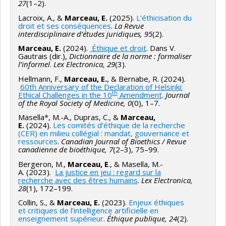
recherche de la norme déontologique et à son
27
(1–2).
respect, mais également une prise en compte des
Lacroix, A., &
Marceau, E.
(2025).
L’éthicisation du
droit et ses conséquences
.
La Revue
enjeux éthiques. L’éthique va en effet plus loin que la
interdisciplinaire d’études juridiques, 95
(2).
déontologie, car elle permet de s’interroger à partir
Marceau, E.
(2024).
Éthique et droit
. Dans V.
des valeurs, des normes, des principes, des idéaux
Gautrais (dir.),
Dictionnaire de la norme : formaliser
propres à une situation pour lui donner sens et
l’informel
.
Lex Electronica, 29
(3).
identifier le « bon » comportement à adopter. Notre
Hellmann, F.,
Marceau, E.
, & Bernabe, R. (2024).
60th Anniversary of the Declaration of Helsinki:
projet vise à fournir des balises sur les risques et les
th
Ethical Challenges in the 10
Amendment
.
Journal
enjeux éthiques relatifs à la conciliation judiciaire. À
of the Royal Society of Medicine, 0
(0), 1–7.
terme, il présentera des repères théoriques et
Masella*, M.-A., Dupras, C., &
Marceau,
E.
(2024).
Les comités d’éthique de la recherche
pratiques pour élucider et éviter les principaux écueils
(CER) en milieu collégial : mandat, gouvernance et
éthiques la matière.
ressources
.
Canadian Journal of Bioethics / Revue
canadienne de bioéthique, 7
(2–3), 75–99.
Ce travail est précieux à maints égards compte tenu
Bergeron, M.,
Marceau, E
., & Masella, M.-
du manque d’écrit sur le sujet, malgré la place
A. (2023).
La justice en jeu : regard sur la
recherche avec des êtres humains
.
Lex Electronica,
croissante qu’occupe la conciliation judiciaire. Ainsi, ce
28
(1), 172–199.
projet s’inscrit dans une mouvance vers une justice
Collin, S., &
Marceau, E.
(2023).
Enjeux éthiques
renouvelée, plus accessible et plus humaine, dans un
et critiques de l’intelligence artificielle en
enseignement supérieur
.
Éthique publique, 24
(2).
contexte de recherche de « la vie bonne, avec et pour