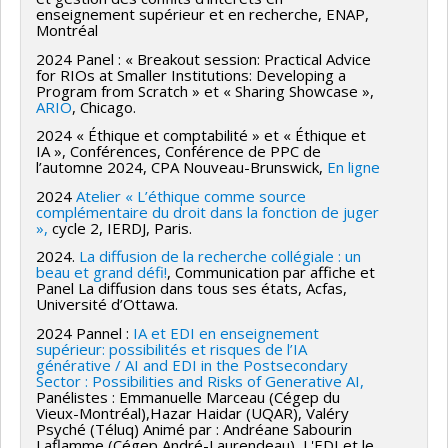
enseignement supérieur et en recherche, ENAP,
Montréal
2024 Panel : « Breakout session: Practical Advice
for RIOs at Smaller Institutions: Developing a
Program from Scratch » et « Sharing Showcase »,
ARIO
, Chicago.
2024 « Éthique et comptabilité » et « Éthique et
IA », Conférences, Conférence de PPC de
l’automne 2024, CPA Nouveau-Brunswick,
En ligne
2024
Atelier « L’éthique comme source
complémentaire du droit dans la fonction de juger
»,
cycle 2, IERDJ, Paris.
2024.
La diffusion de la recherche collégiale : un
beau et grand défi!
, Communication par affiche et
Panel La diffusion dans tous ses états, Acfas,
Université d’Ottawa.
2024 Pannel :
IA et EDI en enseignement
supérieur: possibilités et risques de l’IA
générative / AI and EDI in the Postsecondary
Sector : Possibilities and Risks of Generative AI
,
Panélistes : Emmanuelle Marceau (Cégep du
Vieux-Montréal),Hazar Haidar (UQAR), Valéry
Psyché (Téluq) Animé par : Andréane Sabourin
Laflamme (Cégep André-Laurendeau), L'EDI et le