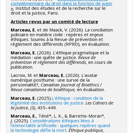
et de désaccord quant aux enjeux et pistes de
impacts sociétaux de l’IA et du numérique, projets
complémentaire du droit dans la fonction de juger
même du juge, soit celle de trancher un litige, se
»
, Institut des études et de la recherche sur le
solutions envisageables pour faciliter le travail des
innovants, volet 5, 152 400$
Collaboratrice
: L’Honorable Marie-Josée Hogue, juge
transforme.
droit et la justice, Paris.
CER tout en maintenant une protection optimale des
à la Cour d’appel du Québec et médiatrice judiciaire à
Articles revus par un comité de lecture
Dans ce contexte spécifique, les juges accompagnent
participantes et participants à la recherche. À la
la Cour d’appel
les parties et facilitent les discussions, afin de
Marceau, E.
et de Maack, V. (2026). La conciliation
lumière des résultats de notre étude, nous
judiciaire en matière civile : repères et enjeux
FINACEMENT
: Fonds de recherche du Québec–
permettre la mise à jour d’une solution qui n’est plus
éthiques. Soumis à la Revue de prévention et
développerons, en concertation avec une table de
Société et culture (FRQSC) d’un montant de 152 400 $
règlement des différends (RPRD)
,
en évaluation.
du domaine strictement juridique. Lorsqu’elle est
travail constituée de collaboratrices et collaborateurs
réussie, la conciliation conduit à une entente mutuelle
Marceau, E.
(2026). L'éthique pragmatique et la
clés, des outils et des recommandations pour les CER
médiation : une quête de justice.
Revue de
satisfaisante entre les parties, qui tient compte de
en milieu collégial et autres parties prenantes en
prévention et règlement des différends,
en cours de
publication.
leurs besoins, intérêts et positionnements. Mais tout
éthique de la recherche. Ces outils et ces
aussi porteuse que la conciliation puisse être, elle
Lacroix, M. et
Marceau, E.
(2026). L’avatar
recommandations, tout comme les résultats de notre
numérique posthume : une survie de la
nécessite un encadrement afin d’offrir des garanties
recherche, seront diffusés par plusieurs canaux et en
personnalité?,
Canadian Journal of Bioethics /
que son résultat soit juste et équitable. De fait, le juge
Revue canadienne de bioéthique,
en évaluation.
partenariat avec différentes organisations, dont
conciliateur jouit d’une grande autorité morale vis-à-
Marceau, E.
(2025).
L’éthique : condition de la
l’Association pour la recherche au collégial (ARC).
légitimité des institutions de justice
.
Les Cahiers de
vis les parties, ce qui rend nécessaire une meilleure
la justice, (3)
, 435–449.
Source de financement : FRQ/Fonds de
prise en compte des enjeux éthiques liés à la
Marceau, E.
, Téné*, L. K., & Barrette-Moran*
,
recherche du Québec - Société et culture
conciliation judiciaire. À cet égard, la recherche du
J.
(2025).
Considérations éthiques liées à
(FRQSC)- Programme de subvention : Éthi_C -
l’immortalité artificielle : quelques repères quand
« bon comportement » du juge nécessite certes une
la technologie défie la mort
.
Éthique publique,
190 080 $