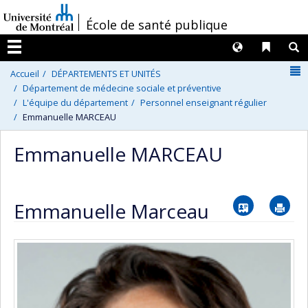
Passer
/
École de santé publique
au
contenu
Langues
Liens 
R
Menu
N
Accueil
DÉPARTEMENTS ET UNITÉS
Département de médecine sociale et préventive
L'équipe du département
Personnel enseignant régulier
Emmanuelle MARCEAU
Emmanuelle MARCEAU
Vcard
Im
Emmanuelle Marceau