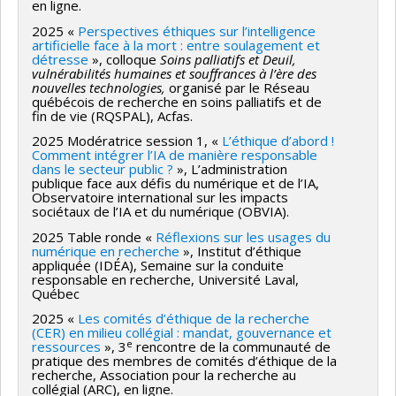
en ligne.
2025 «
Perspectives éthiques sur l’intelligence
artificielle face à la mort : entre soulagement et
détresse
», colloque
Soins palliatifs et Deuil,
vulnérabilités humaines et souffrances à l’ère des
nouvelles technologies,
organisé par le Réseau
québécois de recherche en soins palliatifs et de
fin de vie (RQSPAL), Acfas.
2025 Modératrice session 1, «
L’éthique d’abord !
Comment intégrer l’IA de manière responsable
dans le secteur public ?
», L’administration
publique face aux défis du numérique et de l’IA,
Observatoire international sur les impacts
sociétaux de l’IA et du numérique (OBVIA).
2025 Table ronde «
Réflexions sur les usages du
numérique en recherche
», Institut d’éthique
appliquée (IDÉA), Semaine sur la conduite
responsable en recherche, Université Laval,
Québec
2025 «
Les comités d’éthique de la recherche
(CER) en milieu collégial : mandat, gouvernance et
e
ressources
», 3
rencontre de la communauté de
pratique des membres de comités d’éthique de la
recherche, Association pour la recherche au
collégial (ARC), en ligne.