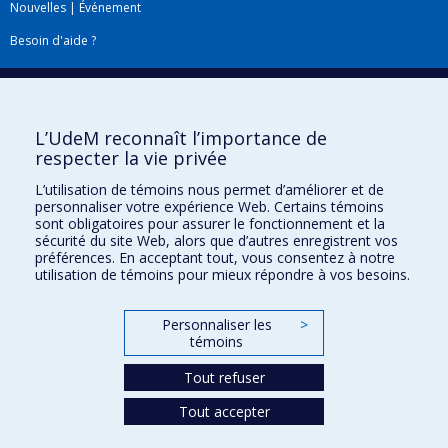
Nouvelles
|
Événement
Besoin d'aide ?
Plan du site
|
Accessibilité
Signaler une erreur
L’UdeM reconnaît l’importance de
respecter la vie privée
Boîte à outils
L’utilisation de témoins nous permet d’améliorer et de
personnaliser votre expérience Web. Certains témoins
Téléchargez les logos de l'ESPUM
sont obligatoires pour assurer le fonctionnement et la
sécurité du site Web, alors que d’autres enregistrent vos
préférences. En acceptant tout, vous consentez à notre
utilisation de témoins pour mieux répondre à vos besoins.
Personnaliser les
>
témoins
Tout refuser
Tout accepter
Confidentialité
Conditions d’utilisation