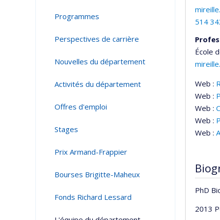
mireill
Programmes
514 34
Perspectives de carrière
Profes
École d
Nouvelles du département
mireill
Web :
Activités du département
Web :
P
Offres d'emploi
Web :
C
Web :
Stages
Web :
A
Prix Armand-Frappier
Biog
Bourses Brigitte-Maheux
PhD Bio
Fonds Richard Lessard
2013 Po
L'équipe du département