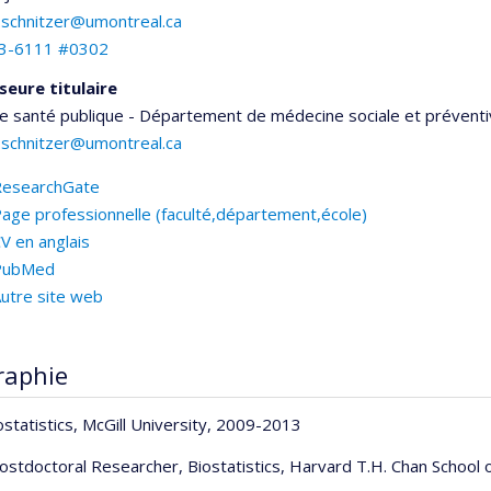
e.schnitzer@umontreal.ca
3-6111 #0302
seure titulaire
e santé publique - Département de médecine sociale et prévent
e.schnitzer@umontreal.ca
ResearchGate
age professionnelle (faculté,département,école)
V en anglais
PubMed
utre site web
raphie
statistics, McGill University, 2009-2013
stdoctoral Researcher, Biostatistics, Harvard T.H. Chan School o