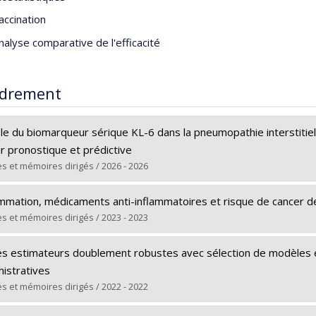
accination
nalyse comparative de l'efficacité
drement
le du biomarqueur sérique KL-6 dans la pneumopathie interstitiel
r pronostique et prédictive
s et mémoires dirigés / 2026 - 2026
ômé(e) :
Chebli, Reem
ammation, médicaments anti-inflammatoires et risque de cancer de
 :
Maîtrise
s et mémoires dirigés / 2023 - 2023
ôme obtenu :
M. Sc.
ômé(e) :
Sarr, El Hadji Malick
 vers le document dans Papyrus
les estimateurs doublement robustes avec sélection de modèles 
 :
Doctorat
nistratives
ôme obtenu :
Ph. D.
s et mémoires dirigés / 2022 - 2022
 vers le document dans Papyrus