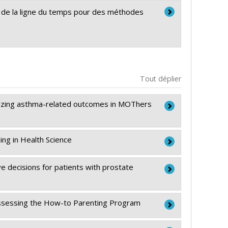
e de la ligne du temps pour des méthodes
Tout déplier
imizing asthma-related outcomes in MOThers
ng in Health Science
e Schnitzer
,
Isabelle Boucoiran
,
Ana Maria
e decisions for patients with prostate
nada
nismes à l’intention des établissements
da - IRSC
l assessing the How-to Parenting Program
 Niazi
,
Lori Wood