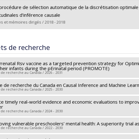
ômé(e) :
Robitaille-Grou, Marie-Christine
 vers le document dans Papyrus
procédure de sélection automatique de la discrétisation optimal
 :
Maîtrise
tudinales d’inférence causale
ôme obtenu :
M. Sc.
s et mémoires dirigés / 2018 - 2018
 vers le document dans Papyrus
ômé(e) :
Ferreira Guerra, Steve
 :
Maîtrise
ets de recherche
ôme obtenu :
M. Sc.
 vers le document dans Papyrus
Prenatal Rsv vaccine as a targeted prevention strategy for Opt
their infants during the pErinatal period (PROMOTE)
 de recherche au Canada / 2026 - 2031
re de recherche du Canada en Causal Inference and Machine Learni
heur principal :
Cristina Longo
 de recherche au Canada / 2025 - 2030
hercheurs :
Lucie Blais
,
Catherine Lemière
,
Sze Man Tse
,
Mireill
ène Blanchard
,
Sonia Grandi
,
Isabelle Malhamé
te timely real-world evidence and economic evaluations to improv
heur principal :
Mireille Schnitzer
er
ces de financement :
IRSC/Instituts de recherche en santé du Ca
ces de financement :
SPIIE/Secrétariat des programmes interorga
 de recherche au Canada / 2024 - 2030
rammes de subvention :
PVXXXXXX-(PJT) Subvention Projet
rammes de subvention :
PVX50399-Chaires de recherche du Cana
oving vulnerable preschoolers’ mental health: A superiority tria
heur principal :
Alice Dragomir
 de recherche au Canada / 2022 - 2030
hercheurs :
Mireille Schnitzer
,
Armen G Aprikian
,
Mohammad Tamin