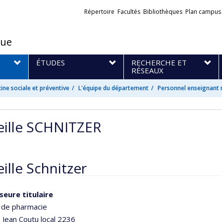
Liens
Répertoire
Facultés
Bibliothèques
Plan campus
externes
que
S
ÉTUDES
RECHERCHE ET
RÉSEAUX
ne sociale et préventive
L'équipe du département
Personnel enseignant 
eille SCHNITZER
ille Schnitzer
seure titulaire
é de pharmacie
n Jean Coutu
local 2236