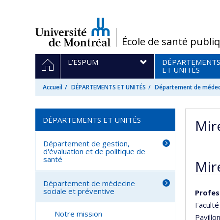
Passer
au
contenu
/
École de santé publi
Navigation
ACCUEIL
L'ESPUM
DÉPARTEMENT
principale
ET UNITÉS
Accueil
DÉPARTEMENTS ET UNITÉS
Département de médeci
DÉPARTEMENTS ET UNITÉS
Mir
Département de gestion,
d'évaluation et de politique de
santé
Mire
Département de médecine
sociale et préventive
Profes
Facult
Notre mission
Pavillo