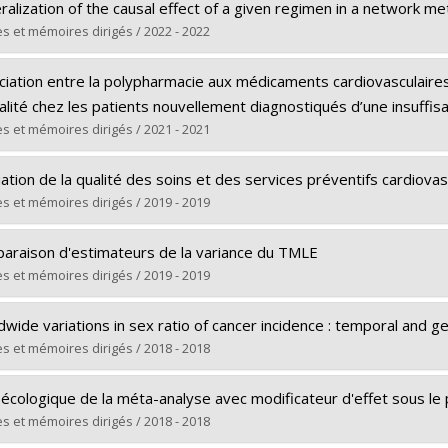
ômé(e) :
Bahamyirou, Asma
ralization of the causal effect of a given regimen in a network 
 :
Doctorat
s et mémoires dirigés / 2022 - 2022
ôme obtenu :
Ph. D.
ômé(e) :
Aghamolaey, Haleh
 vers le document dans Papyrus
iation entre la polypharmacie aux médicaments cardiovasculaires 
 :
Maîtrise
alité chez les patients nouvellement diagnostiqués d’une insuffi
ôme obtenu :
M. Sc.
s et mémoires dirigés / 2021 - 2021
 vers le document dans Papyrus
ômé(e) :
Disso, Eliane
ation de la qualité des soins et des services préventifs cardiova
 :
Maîtrise
s et mémoires dirigés / 2019 - 2019
ôme obtenu :
M. Sc.
ômé(e) :
Khanji, Cynthia
 vers le document dans Papyrus
araison d'estimateurs de la variance du TMLE
 :
Doctorat
s et mémoires dirigés / 2019 - 2019
ôme obtenu :
Ph. D.
ômé(e) :
Boulanger, Laurence
 vers le document dans Papyrus
wide variations in sex ratio of cancer incidence : temporal and g
 :
Maîtrise
s et mémoires dirigés / 2018 - 2018
ôme obtenu :
M. Sc.
ômé(e) :
Raza, Syed-Ahsan
 vers le document dans Papyrus
 écologique de la méta-analyse avec modificateur d'effet sous le
 :
Doctorat
s et mémoires dirigés / 2018 - 2018
ôme obtenu :
Ph. D.