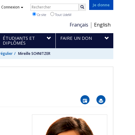
Rechercher
Je donne
Connexion
Rechercher
Ce site
Tout UdeM
Choix
Français
English
de
ÉTUDIANTS ET
FAIRE UN DON
la
DIPLÔMÉS
langue
régulier
Mireille SCHNITZER
Vcard
Imprimer