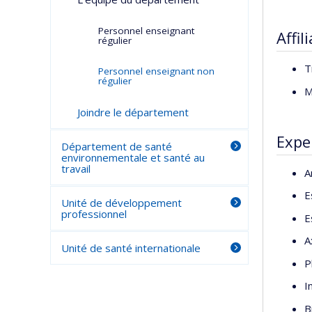
Personnel enseignant
Affil
régulier
T
Personnel enseignant non
régulier
M
Joindre le département
Expe
Département de santé
environnementale et santé au
travail
A
E
Unité de développement
professionnel
E
A
Unité de santé internationale
P
I
B