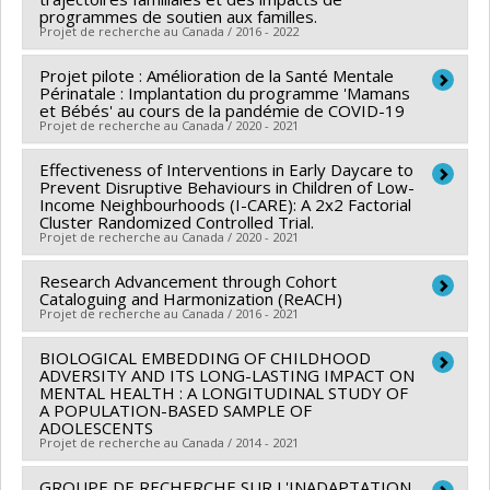
de fonctionnement (COVID-19)
programmes de soutien aux familles.
Sources de financement :
FRQS/Fonds de recherche
Projet de recherche au Canada / 2016 - 2022
du Québec - Santé (FRSQ)
Programmes de subvention :
Projet pilote : Amélioration de la Santé Mentale
PVXXXXXX-Réseaux
Chercheur principal :
Sylvana Côté
Périnatale : Implantation du programme 'Mamans
thématiques de recherche
Co-chercheurs :
Richard Ernest Tremblay
,
Thuy Mai
et Bébés' au cours de la pandémie de COVID-19
Projet de recherche au Canada / 2020 - 2021
Luu
,
Vardit Ravitsky
,
Isaac-Jacques Kadoch
,
Jean-
Philippe Gouin
,
Marie-Claude Geoffroy
,
Marie-Alexia
Effectiveness of Interventions in Early Daycare to
Chercheur principal :
Sylvana Côté
Allard
Prevent Disruptive Behaviours in Children of Low-
,
Gervais Jean
,
Linda Booij
,
Evelyne Touchette
,
Sources de financement :
Fondation de l'Hôpital Ste-
Income Neighbourhoods (I-CARE): A 2x2 Factorial
Catherine Herba
,
Danièle Tremblay
Cluster Randomized Controlled Trial.
Justine
Projet de recherche au Canada / 2020 - 2021
Sources de financement :
FRQSC/Fonds de recherche
Programmes de subvention :
du Québec - Société et culture (FQRSC)
Research Advancement through Cohort
Chercheur principal :
Sylvana Côté
Programmes de subvention :
PVXXXXXX-(SE)
Cataloguing and Harmonization (ReACH)
Sources de financement :
Fondation de l'Hôpital Ste-
Projet de recherche au Canada / 2016 - 2021
Programme Soutien aux équipes de recherche - Stade
Justine
de développement : Fonctionnement
BIOLOGICAL EMBEDDING OF CHILDHOOD
Chercheur principal :
Isabel Fortier
Programmes de subvention :
ADVERSITY AND ITS LONG-LASTING IMPACT ON
Co-chercheurs :
Sylvana Côté
,
Zhong-Cheng Luo
MENTAL HEALTH : A LONGITUDINAL STUDY OF
A POPULATION-BASED SAMPLE OF
Sources de financement :
IRSC/Instituts de recherche
ADOLESCENTS
en santé du Canada
Projet de recherche au Canada / 2014 - 2021
Programmes de subvention :
PVXX5647-(MOP)
GROUPE DE RECHERCHE SUR L'INADAPTATION
Chercheur principal :
Isabelle Ouellet-Morin