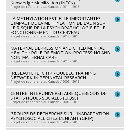
Jean
,
Denis Bourque
,
Gilles Sénécal
,
Camil Bouchard
,
Knowledge Mobilization (INECK)
(général)
Co-chercheurs :
Louise Fournier
,
Lise Gauvin
,
Michel
Projet de recherche au Canada / 2014 - 2015
Ruth Rose-Lizée
Rossignol
,
Sylvana Côté
,
Jean Frédéric Lévesque
,
Sources de financement :
IRSC/Instituts de recherche
LA METHYLATION EST-ELLE IMPORTANTE?
Chercheur principal :
Michel Boivin
Richard Masse
,
Jean-Michel Cousineau
,
Paul Bernard
,
L'IMPACT DE LA METHYLATION DE L'ADN SUR
en santé du Canada
Co-chercheurs :
Richard Ernest Tremblay
,
Frank Vitaro
Michel Rossignol
LE RISQUE DE LA PSYCHOPATHOLOGIE ET LE
,
Jérôme Martinez
,
Robert Choiniere
Programmes de subvention :
PVXXXXXX-(ROH)
FONCTIONNEMENT DU CERVEAU
,
Sylvana Côté
Sources de financement :
FRQSC/Fonds de recherche
Projet de recherche au Canada / 2012 - 2015
Subvention de fonctionnement: subventions
Sources de financement :
CRSH/Conseil de recherches
du Québec - Société et culture (FQRSC)
programmatiques pour santé et l'équité en santé
en sciences humaines du Canada
MATERNAL DEPRESSION AND CHILD MENTAL
Chercheur principal :
Linda Booij
Programmes de subvention :
PVXXXXXX-(AC) Actions
HEALTH : ROLE OF EMOTION-PROCESSING AND
Programmes de subvention :
Co-chercheurs :
Richard Ernest Tremblay
,
Mario
concertées - générique
NON-MATERNAL CARE
Projet de recherche au Canada / 2010 - 2015
Beauregard
,
Sylvana Côté
,
Moshe Szyf
Sources de financement :
FRQS/Fonds de recherche
(RESEAUTETE) CIHR - QUEBEC TRAINING
Chercheur principal :
Catherine Herba
du Québec - Santé (FRSQ)
NETWORK IN PERINATAL RESEARCH
Co-chercheurs :
Jean Séguin
,
Sylvana Côté
Projet de recherche au Canada / 2009 - 2015
Programmes de subvention :
PVXXXXXX-Recherches
Sources de financement :
IRSC/Instituts de recherche
en santé des populations
CENTRE INTERUNIVERSITAIRE QUEBECOIS DE
Chercheur principal :
William Fraser
en santé du Canada
STATISTIQUES SOCIALES (CIQSS)
Co-chercheurs :
Anick Bérard
,
Richard Ernest
Programmes de subvention :
Projet de recherche au Canada / 2008 - 2015
PVXXXXXX-Santé
Tremblay
,
Bruce D. Murphy
,
Jacques Viens
,
Jean
reproductive et infantile
GROUPE DE RECHERCHE SUR L'INADAPTATION
Chercheur principal :
Danielle Gauvreau
Séguin
,
Bryn Williams-Jones
,
Nils Chaillet
,
Sylvana
PSYCHOSOCIALE CHEZ L'ENFANT (GRIP)
Co-chercheurs :
Jean Renaud
,
Claudine Laurier
,
Côté
Projet de recherche au Canada / 2008 - 2015
,
Zoha Kibar
,
Zhong-Cheng Luo
,
Anne Monique
Robert Bourbeau
,
Andrée Demers
,
Marcel Fournier
,
Nuyt
,
Helen Trottier
,
Marie Hatem
,
Patricia Monnier