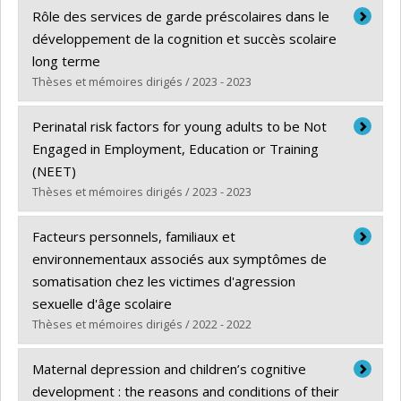
Diplômé(e) :
Clément, Myriam
Rôle des services de garde préscolaires dans le
Cycle :
Doctorat
développement de la cognition et succès scolaire
Diplôme obtenu :
Ph. D.
long terme
Lien vers le document dans Papyrus
Thèses et mémoires dirigés / 2023 - 2023
Diplômé(e) :
Losier, Talia
Perinatal risk factors for young adults to be Not
Cycle :
Doctorat
Engaged in Employment, Education or Training
Diplôme obtenu :
Ph. D.
(NEET)
Lien vers le document dans Papyrus
Thèses et mémoires dirigés / 2023 - 2023
Diplômé(e) :
Falutz, Rebecca
Facteurs personnels, familiaux et
Cycle :
Maîtrise
environnementaux associés aux symptômes de
Diplôme obtenu :
M. Sc.
somatisation chez les victimes d'agression
Lien vers le document dans Papyrus
sexuelle d'âge scolaire
Thèses et mémoires dirigés / 2022 - 2022
Diplômé(e) :
Raza, Hina
Maternal depression and children’s cognitive
Cycle :
Maîtrise
development : the reasons and conditions of their