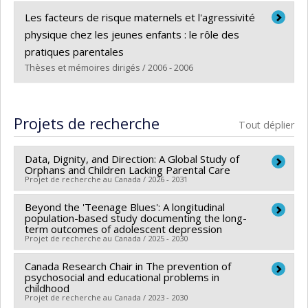
Diplômé(e) :
Manningham, Suzanne
Les facteurs de risque maternels et l'agressivité
Cycle :
Doctorat
physique chez les jeunes enfants : le rôle des
Diplôme obtenu :
Ph. D.
pratiques parentales
Lien vers le document dans Papyrus
Thèses et mémoires dirigés / 2006 - 2006
Diplômé(e) :
Salvas, Marie-Claude
Cycle :
Maîtrise
Projets de recherche
Tout déplier
Diplôme obtenu :
M. Sc.
Lien vers le document dans Papyrus
Data, Dignity, and Direction: A Global Study of
Orphans and Children Lacking Parental Care
Projet de recherche au Canada / 2026 - 2031
Beyond the 'Teenage Blues': A longitudinal
Chercheur principal :
Mira Johri
population-based study documenting the long-
Co-chercheurs :
Bilkis Vissandjée
,
Ryoa Chung
,
term outcomes of adolescent depression
Projet de recherche au Canada / 2025 - 2030
Sylvana Côté
,
Marie-Pierre Sylvestre
,
Thomas
Druetz
,
Muriel Mac-Seing
,
Kristin Voigt
,
Lisa
Canada Research Chair in The prevention of
Chercheur principal :
Marie-Claude Geoffroy
,
Isabelle
Eckenwiler
psychosocial and educational problems in
,
Anna Bolgrien
,
Minahil Asim
,
Elizabeth
Ouellet-Morin
childhood
Boyle
,
Marilyn Ahun
,
Mohammed Alkhaldi
Projet de recherche au Canada / 2023 - 2030
Co-chercheurs :
Jean Séguin
,
Sylvana Côté
,
Roxanne