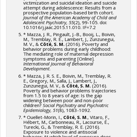
victimization and suicidal ideation and suicide
Thériault
,
Charles Bellemare
,
Pierre Ouellette
,
attempt during adolescence: Results from a
prospective population-based birth cohort.
Rebecca Fuhrer
,
Robert Pampalon
,
Lise Renaud
,
Journal of the American Academy of Child and
Adolescent Psychiatry, 55
(2), 99-105. doi:
Pierre Drouilly
,
Claude Dumas
,
Pierre Lefebvre
,
10.1016/j.jaac.2015.11.010. IF=7.2
Benoît Levesque
,
Katherine Lippel
,
Nicolas Marceau
,
* Mazza, J. R., Pingault, J.-B., Booij, L., Boivin,
André Marchand
,
Karen Messing
,
Jocelyne Morin
,
M., Tremblay, R. E., Lambert, J., Zunzunegui,
M. V., &
Côté, S. M.
(2016). Poverty and
Christa Japel
,
Nathalie Bigras
,
Étienne Wasmer
,
Yves
behavior problems during early childhood:
Lecomte
,
Jean-Marie Boisvert
,
Jocelyne Giasson
,
The mediating role of maternal depression
symptoms and parenting [Online].
Lise St-Laurent
,
Marc Van Audenrode
,
Richard
International Journal of Behavioral
Shearmur
,
Denis Harrisson
,
Mircea Vultur
,
Amélie
Development
.
* Mazza, J. R. S. E., Boivin, M., Tremblay, R.
Quesnel Vallée
,
Rober Platt
,
Michel Boivin
E., Gregory, M., Salla, J., Lambert, J.,
Sources de financement :
FRQSC/Fonds de recherche
Zunzunegui, M. V., &
Côté, S. M.
(2016).
Poverty and behavior problems trajectories
du Québec - Société et culture (FQRSC)
from 1.5 to 8 years of age: Is the gap
Programmes de subvention :
PV129894-(RG)
widening between poor and non-poor
children?
Social Psychiatry and Psychiatric
Programme Regroupements stratégiques
Epidemiology, 51
(8), 1083-1092.
* Ouellet-Morin, I.,
Côté, S. M
., Vitaro, F.,
Hébert, M., Carbonneau, R., Lacourse, É.,
Turecki, G., & Tremblay, R. E. (2016).
Exposure to violence and antisocial
behavior: At which level of exposure does