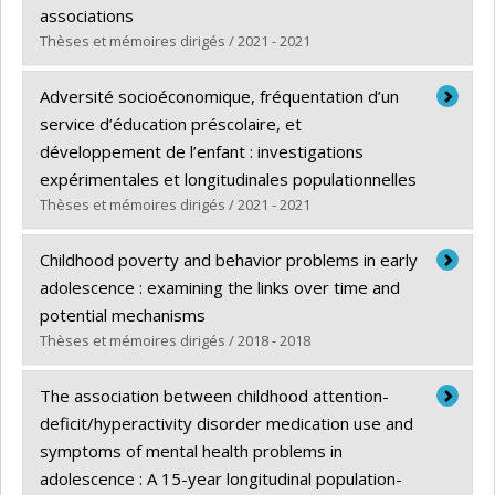
Diplôme obtenu :
M. Sc.
associations
Lien vers le document dans Papyrus
Thèses et mémoires dirigés / 2021 - 2021
Diplômé(e) :
Ahun, Marilyn Naana
Adversité socioéconomique, fréquentation d’un
Cycle :
Doctorat
service d’éducation préscolaire, et
Diplôme obtenu :
Ph. D.
développement de l’enfant : investigations
Lien vers le document dans Papyrus
expérimentales et longitudinales populationnelles
Thèses et mémoires dirigés / 2021 - 2021
Diplômé(e) :
Larose, Marie-Pier
Childhood poverty and behavior problems in early
Cycle :
Doctorat
adolescence : examining the links over time and
Diplôme obtenu :
Ph. D.
potential mechanisms
Lien vers le document dans Papyrus
Thèses et mémoires dirigés / 2018 - 2018
Diplômé(e) :
Mazza Sampaio Elesbao, Julia Rachel
The association between childhood attention-
Cycle :
Doctorat
deficit/hyperactivity disorder medication use and
Diplôme obtenu :
Ph. D.
symptoms of mental health problems in
Lien vers le document dans Papyrus
adolescence : A 15-year longitudinal population-