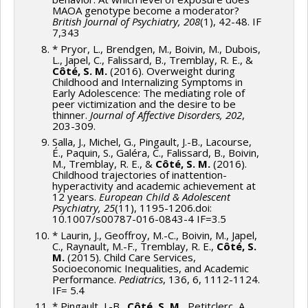
MAOA genotype become a moderator?
British Journal of Psychiatry, 208
(1), 42-48. IF
7,343
* Pryor, L., Brendgen, M., Boivin, M., Dubois,
L., Japel, C., Falissard, B., Tremblay, R. E., &
Côté, S. M.
(2016). Overweight during
Childhood and Internalizing Symptoms in
Early Adolescence: The mediating role of
peer victimization and the desire to be
thinner.
Journal of Affective Disorders, 202
,
203-309.
Salla, J., Michel, G., Pingault, J.-B., Lacourse,
É., Paquin, S., Galéra, C., Falissard, B., Boivin,
M., Tremblay, R. E., &
Côté, S. M.
(2016).
Childhood trajectories of inattention-
hyperactivity and academic achievement at
12 years.
European Child & Adolescent
Psychiatry, 25
(11), 1195-1206.doi:
10.1007/s00787-016-0843-4 IF=3.5
* Laurin, J., Geoffroy, M.-C., Boivin, M., Japel,
C., Raynault, M.-F., Tremblay, R. E.,
Côté, S.
M.
(2015). Child Care Services,
Socioeconomic Inequalities, and Academic
Performance.
Pediatrics
, 136, 6, 1112-1124.
IF= 5.4
* Pingault, J.-B.,
Côté, S. M.
, Petitclerc, A.,