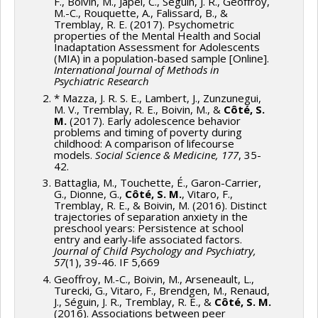
F., Boivin, M., Japel, C., Séguin, J. R., Geoffroy,
Programmes de subvention :
PVXXXXXX-Subvention
M.-C., Rouquette, A., Falissard, B., &
Vanasse
,
Benoît Laplante
,
Éric Latimer
,
Annette
de recherche en équipe en santé mentale-Volet A-
Tremblay, R. E. (2017). Psychometric
Majnemer
,
Frédéric Lesemann
,
Patrick Marier
,
Jean
properties of the Mental Health and Social
(adultes, enfants, adolescents)
Inadaptation Assessment for Adolescents
Caron
,
Jorgen Hansen
,
Robert O Pihl
,
Céline Le
(MIA) in a population-based sample [Online].
Bourdais
,
Sylvain Bourdon
,
Jacques Ledent
,
Damaris
International Journal of Methods in
Psychiatric Research
Rose
,
Nong Zhu
,
Benoit Dostie
,
Lucia Benaquisto
,
* Mazza, J. R. S. E., Lambert, J., Zunzunegui,
Michael R. Smith
,
Antonio Ciampi
,
Mark Zoccolillo
,
M. V., Tremblay, R. E., Boivin, M., &
Côté, S.
M.
(2017). Early adolescence behavior
Nancy Mayo
,
Nancy Annette Ross
,
Maida J. Sewitch
,
problems and timing of poverty during
Giovani Burgos
,
Hope Weiler
,
Marie Robert
,
Pierre-
childhood: A comparison of lifecourse
models.
Social Science & Medicine, 177
, 35-
Thomas Léger
,
Gilles Caporossi
,
William Bukowski
,
42.
Michel Laroche
,
Petr Hanel
,
Mario Fortin
,
Daniel
Battaglia, M., Touchette, É., Garon-Carrier,
Parent
,
Michel Préville
,
Carmen Dionne
,
Elmustapha
G., Dionne, G.,
Côté, S. M.
, Vitaro, F.,
Tremblay, R. E., & Boivin, M. (2016). Distinct
Najem
,
John Lynch
,
Lindsey John
,
Paul Makdissi
,
John
trajectories of separation anxiety in the
preschool years: Persistence at school
Penrod
,
Lucie Morin
,
Martine Hébert
,
Guy Lacroix
,
entry and early-life associated factors.
Philip Merrigan
,
Marie-Christine Saint-Jacques
,
Journal of Child Psychology and Psychiatry,
57
(1), 39-46. IF 5,669
Richard Marcoux
,
Pierre Doray
,
Simon Langlois
,
Geoffroy, M.-C., Boivin, M., Arseneault, L.,
Catherine Des Rivières-Pigeon
,
Guy Fréchet
,
Lucie
Turecki, G., Vitaro, F., Brendgen, M., Renaud,
Deblois
,
Jean-Yves Duclos
,
Gérard Duhaime
,
Bernard
J., Séguin, J. R., Tremblay, R. E., &
Côté, S. M.
(2016). Associations between peer
Fortin
,
Louis-Paul Rivest
,
Bruce Shearer
,
Marius