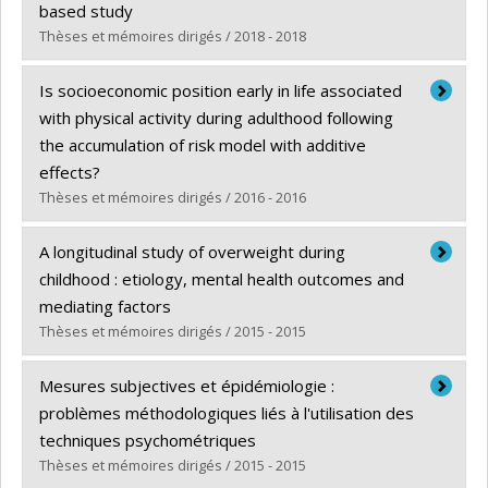
based study
Thèses et mémoires dirigés / 2018 - 2018
Diplômé(e) :
Sabirova, Alina
Is socioeconomic position early in life associated
Cycle :
Maîtrise
with physical activity during adulthood following
Diplôme obtenu :
M. Sc.
the accumulation of risk model with additive
Lien vers le document dans Papyrus
effects?
Thèses et mémoires dirigés / 2016 - 2016
Diplômé(e) :
Juneau, Carl-Etienne
A longitudinal study of overweight during
Cycle :
Doctorat
childhood : etiology, mental health outcomes and
Diplôme obtenu :
Ph. D.
mediating factors
Lien vers le document dans Papyrus
Thèses et mémoires dirigés / 2015 - 2015
Diplômé(e) :
Pryor, Laura Elizabeth
Mesures subjectives et épidémiologie :
Cycle :
Doctorat
problèmes méthodologiques liés à l'utilisation des
Diplôme obtenu :
Ph. D.
techniques psychométriques
Lien vers le document dans Papyrus
Thèses et mémoires dirigés / 2015 - 2015