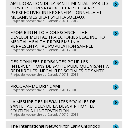
Marie Mara Brendgen
,
François Poulin
AMELIORATION DE LA SANTE MENTALE PAR LES
Chercheur principal :
Catherine Herba
du Québec - Société et culture (FQRSC)
Sources de financement :
SERVICES PERINATAUX ET PRESCOLAIRES :
FRQSC/Fonds de recherche
Co-chercheurs :
Jean Séguin
,
Sylvana Côté
PERSPECTIVES INTERGENERATIONNELLE ET
Programmes de subvention :
PV129894-(RG)
du Québec - Société et culture (FQRSC)
MECANISMES BIO-PSYCHO-SOCIAUX
Sources de financement :
IRSC/Instituts de recherche
Programme Regroupements stratégiques
Projet de recherche au Canada / 2011 - 2016
Programmes de subvention :
PVXXXXXX-(SE)
en santé du Canada
Programme Soutien aux équipes de recherche - Stade
Programmes de subvention :
FROM BIRTH TO ADOLESCENCE : THE
PVXXXXXX-Subvention
Chercheur principal :
Sylvana Côté
de développement : Renouvellement
DEVELOPMENTAL TRAJECTORIES LEADING TO
de fonctionnement - annonce de priorités
Sources de financement :
FRQS/Fonds de recherche
MENTAL HEALTH PROBLEMS IN A
REPRESENTATIVE POPULATION SAMPLE
du Québec - Santé (FRSQ)
Projet de recherche au Canada / 2011 - 2016
Programmes de subvention :
PVXXXXXX-Bourse de
chercheur-boursier : Senior
DES DONNEES PROBANTES POUR LES
Chercheur principal :
Sylvana Côté
INTERVENTIONS DE SANTE PUBLIQUE VISANT A
Co-chercheurs :
Louise Potvin
,
Richard Ernest
REDUIRE LES INEGALITES SOCIALES DE SANTE
Projet de recherche au Canada / 2011 - 2016
Tremblay
,
René Carbonneau
,
Frank Vitaro
,
Jean
Séguin
,
Benoît Mâsse
,
Gustavo Turecki
,
Tomas Paus
PROGRAMME BRINDAMI
Chercheur principal :
Louise Potvin
,
Projet de recherche au Canada / 2011 - 2016
Rose Marie Mara Brendgen
,
Michel Boivin
Co-chercheurs :
Alain Noël
,
Deena White
,
Lise Gauvin
Sources de financement :
IRSC/Instituts de recherche
,
Lucie Richard
,
Marie-France Raynault
,
Angèle
LA MESURE DES INEGALITES SOCIALES DE
Chercheur principal :
Sylvana Côté
en santé du Canada
SANTE : AU-DELA DE LA DESCRIPTION, LE
Bilodeau
,
Sylvana Côté
,
Yan Kestens
,
Audrey
Sources de financement :
Energir
SOUTIEN A L'INTERVENTION
Programmes de subvention :
PVXX5647-(MOP)
Smargiassi
Projet de recherche au Canada / 2010 - 2016
,
Isabelle Laurin
,
Patrick Morency
,
Programmes de subvention :
Subvention de fonctionnement incluant les
Geetanjali Datta
,
Sherri Lynn Bisset
,
Michèle Stanton-
The International Network for Early Childhood
subventions de fonctionnement programmatiques
Chercheur principal :
Marie-France Raynault