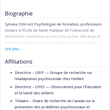
Biographie
Sylvana Côté est Psychologue de formation, professeure
titulaire à l’École de Santé Publique de l’Université de
Montréal et Chercheure au CHU Ste-Justine. Elle dirige le
Groupe de Recherche sur l’Inadaptation Psychosociale
chez l’enfant (GRIP
Lire plus…
https://grip-info.ca
) et l’Observatoire
pour l’Éducation et la Santé des Enfant (OPES :
Affiliations
https://www.observatoireenfants.ca/fr/
), et co-dirige avec
Dre Anne Monique Nuyt le réseau des déterminants
Directrice –
GRIP — Groupe de recherche sur
périnataux de la santé de l’enfant
l’inadaptation psychosociale chez l’enfant
(
https://reseauperinatologie.ca/
) trois regroupements
multidisciplinaires de chercheurs financés par le FRQ-
Directrice –
OPES — Observatoire pour l'Éducation
Société et Culture et le FRQ-Santé. Elle est membre de la
et la Santé des enfants
Société Royale du Canada.
Titulaire –
Chaire de recherche du Canada sur la
prévention des problèmes psychosociaux et
Elle a contribué à la poursuite et à la valorisation