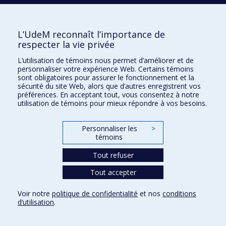
medication use: Population-based
longitudinal study.
British Journal of
Psychiatry, 205
(4), 291-297. doi:
10.1192/bjp.bp.113.141952. IF 7,343
L’UdeM reconnaît l’importance de
* Pingault, J. B.,
Côté, S. M
., Vitaro, F.,
respecter la vie privée
Falissard, B., Genolini, C., & Tremblay, R. E.
(2014). The developmental course of
L’utilisation de témoins nous permet d’améliorer et de
childhood inattention symptoms uniquely
personnaliser votre expérience Web. Certains témoins
predicts educational attainment: A 16-year
sont obligatoires pour assurer le fonctionnement et la
longitudinal study.
Psychiatry Research,
sécurité du site Web, alors que d’autres enregistrent vos
219
(3), 707-709. doi:
10.1016/j.psychres.2014.06.022. IF 2,682
préférences. En acceptant tout, vous consentez à notre
utilisation de témoins pour mieux répondre à vos besoins.
Personnaliser les
>
témoins
Communications
Tout déplier
Tout refuser
Pour une liste complète de mes communications
Tout accepter
voir ma page
Google Scholar
Voir notre
politique de confidentialité
et nos
conditions
d’utilisation
.
Prix et distinctions