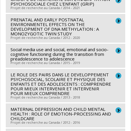
Subvention de fonctionnement incluant les
PSYCHOSOCIALE CHEZ L'ENFANT (GRIP)
Co-chercheurs :
Richard Ernest Tremblay
,
Frank Vitaro
Projet de recherche au Canada / 2014 - 2021
subventions de fonctionnement programmatiques
,
Sylvana Côté
,
Sonia Lupien
,
Linda Booij
,
Moshe Szyf
(général)
PRENATAL AND EARLY POSTNATAL
Chercheur principal :
Frank Vitaro
,
Michel Boivin
ENVIRONMENTEL EFFECTS ON THE
Co-chercheurs :
Jacques-Yves Montplaisir
,
Richard
Sources de financement :
DEVELOPMENT OF DNA METHYLATION : A
IRSC/Instituts de recherche
MONOZYGOTIC TWIN STUDY
Ernest Tremblay
,
René Carbonneau
,
Éric Lacourse
,
en santé du Canada
Projet de recherche au Canada / 2012 - 2020
Patricia Conrod
,
Sylvana Côté
,
Mireille Joussemet
,
Programmes de subvention :
PVXX5647-(MOP)
Isabelle Ouellet-Morin
Social media use and social, emotional and socio-
,
Nathalie Fontaine
,
Natalie
Chercheur principal :
Richard Ernest Tremblay
Subvention de fonctionnement incluant les
cognitive functioning during the transition from
Castellanos Ryan
,
Jean-Philippe Gouin
,
Marie-Claude
Co-chercheurs :
William Fraser
,
Sylvana Côté
,
Linda
subventions de fonctionnement programmatiques
preadolescence to adolescence
Projet de recherche au Canada / 2015 - 2019
Geoffroy
,
Evelyne Touchette
,
Marco Leyton
,
Booij
,
William Fraser
,
Moshe Szyf
,
Patrick Mcgowan
,
(général)
Gustavo Turecki
,
Robert O Pihl
,
Marie-Claude Salvas
,
Michel Boivin
LE ROLE DES PAIRS DANS LE DEVELOPPEMENT
Chercheur principal :
Catherine Herba
Sébastien Normand
,
Simon Larose
,
Ginette Dionne
,
Sources de financement :
PSYCHOSOCIAL, SCOLAIRE ET PHYSIQUE DES
IRSC/Instituts de recherche
Co-chercheurs :
Miriam Beauchamp
,
Sylvana Côté
ENFANTS ET DES ADOLESCENTS : COMPRENDRE
Rose Marie Mara Brendgen
,
Catherine Herba
,
Gina
en santé du Canada
POUR MIEUX INTERVENIR ET INTERVENIR
Sources de financement :
CRSH/Conseil de recherches
Muckle
POUR MIEUX COMPRENDRE
,
Frédéric Guay
,
Stéphane Duchesne
,
Programmes de subvention :
PVXX5647-(MOP)
en sciences humaines du Canada
Projet de recherche au Canada / 2013 - 2018
Catherine Ratelle
,
François Poulin
,
Georges
Subvention de fonctionnement incluant les
Programmes de subvention :
Tarabulsy
,
Marco M. Battaglia
,
Anne-Sophie Denault
,
subventions de fonctionnement programmatiques
MATERNAL DEPRESSION AND CHILD MENTAL
Chercheur principal :
Frank Vitaro
HEALTH : ROLE OF EMOTION-PROCESSING AND
Célia Matte-Gagné
,
André Plamondon
,
Melanie Dirks
,
(général)
Co-chercheurs :
Stéphane Cantin
,
Sylvana Côté
,
CHILDCARE
Michel Boivin
Projet de recherche au Canada / 2012 - 2016
Isabelle Ouellet-Morin
,
Marie-Claude Salvas
,
Rose
Sources de financement :
FRQSC/Fonds de recherche