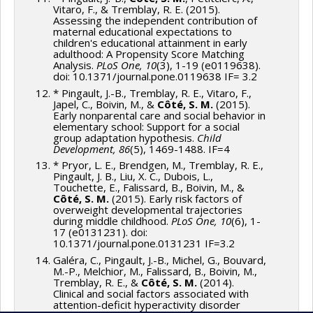
Vitaro, F., & Tremblay, R. E. (2015).
Assessing the independent contribution of
maternal educational expectations to
children's educational attainment in early
adulthood: A Propensity Score Matching
Analysis.
PLoS One, 10
(3), 1-19 (e0119638).
doi: 10.1371/journal.pone.0119638 IF= 3.2
* Pingault, J.-B., Tremblay, R. E., Vitaro, F.,
Japel, C., Boivin, M., &
Côté, S. M.
(2015).
Early nonparental care and social behavior in
elementary school: Support for a social
group adaptation hypothesis.
Child
Development, 86
(5), 1469-1488. IF=4
* Pryor, L. E., Brendgen, M., Tremblay, R. E.,
Pingault, J. B., Liu, X. C., Dubois, L.,
Touchette, E., Falissard, B., Boivin, M., &
Côté, S. M.
(2015). Early risk factors of
overweight developmental trajectories
during middle childhood.
PLoS One, 10
(6), 1-
17 (e0131231). doi:
10.1371/journal.pone.0131231 IF=3.2
Galéra, C., Pingault, J.-B., Michel, G., Bouvard,
M.-P., Melchior, M., Falissard, B., Boivin, M.,
Tremblay, R. E., &
Côté, S. M.
(2014).
Clinical and social factors associated with
attention-deficit hyperactivity disorder