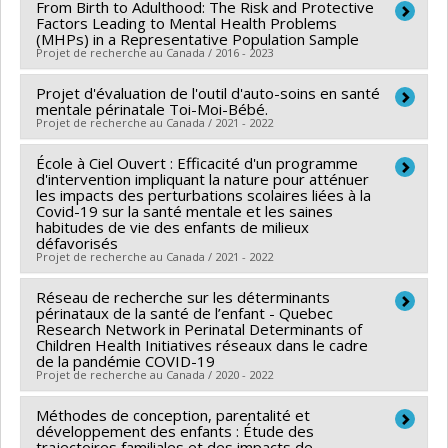
Subvention Projet
Catherine Herba
From Birth to Adulthood: The Risk and Protective
,
France Capuano
,
Nadine Provencal
Chercheur principal :
Richard Ernest Tremblay
Srinivas Murthy
,
Joseph Pagano
,
Jeffrey Pernica
,
Factors Leading to Mental Health Problems
Sources de financement :
IRSC/Instituts de recherche
Co-chercheurs :
Frank Vitaro
,
Sylvana Côté
,
Nathalie
Naveen Poonai
,
Robert Porter
,
Rupeena Purewal
,
(MHPs) in a Representative Population Sample
Projet de recherche au Canada / 2016 - 2023
en santé du Canada
Fontaine
,
Stéphane Duchesne
Joan Robinson
,
Marina Salvadori
,
Tatiana Sotindjo
,
Programmes de subvention :
PVXXXXXX-(PJT)
Sources de financement :
CRSH/Conseil de recherches
Shazeen Suleman
,
Peter Szatmari
,
Anupma Wadhwa
,
Projet d'évaluation de l'outil d'auto-soins en santé
Chercheur principal :
Sylvana Côté
Subvention Projet
en sciences humaines du Canada
mentale périnatale Toi-Moi-Bébé.
Sam Wong
,
Isabelle Marc
,
Jennifer Foster
,
Tanya Di
Co-chercheurs :
Richard Ernest Tremblay
,
Frank Vitaro
Projet de recherche au Canada / 2021 - 2022
Programmes de subvention :
PVXXXXXX-Subvention
Genova
,
Ananya Banerjee
,
Evelyn Constantin
,
Brett
,
Jennifer O'Loughlin
,
Benoît Mâsse
,
Jean-Philippe
Savoir
Stephen Burstein
,
Nicole Basta
École à Ciel Ouvert : Efficacité d'un programme
Chercheur principal :
Sylvana Côté
Gouin
,
Linda Booij
,
Gustavo Turecki
,
Marco Bataglia
,
d'intervention impliquant la nature pour atténuer
Sources de financement :
IRSC/Instituts de recherche
Sources de financement :
Fondation de l'Hôpital Ste-
Catherine Herba
les impacts des perturbations scolaires liées à la
,
Michel Boivin
en santé du Canada
Covid-19 sur la santé mentale et les saines
Justine
Sources de financement :
IRSC/Instituts de recherche
habitudes de vie des enfants de milieux
Programmes de subvention :
PVXXXXXX-Subvention
Programmes de subvention :
défavorisés
en santé du Canada
Projet de recherche au Canada / 2021 - 2022
de fonctionnement (COVID-19)
Programmes de subvention :
PVXXXXXX-(PJT)
Subvention Projet
Réseau de recherche sur les déterminants
Chercheur principal :
Marie-Claude Geoffroy
périnataux de la santé de l’enfant - Quebec
Co-chercheurs :
Lise Gauvin
,
Sylvana Côté
,
Isabelle
Research Network in Perinatal Determinants of
Children Health Initiatives réseaux dans le cadre
Ouellet-Morin
,
Nicholas Chadi
de la pandémie COVID-19
Sources de financement :
IRSC/Instituts de recherche
Projet de recherche au Canada / 2020 - 2022
en santé du Canada
Méthodes de conception, parentalité et
Chercheur principal :
Anne Monique Nuyt
Programmes de subvention :
PVXXXXXX-Subvention
développement des enfants : Étude des
Co-chercheurs :
Sylvana Côté
trajectoires familiales et des impacts de