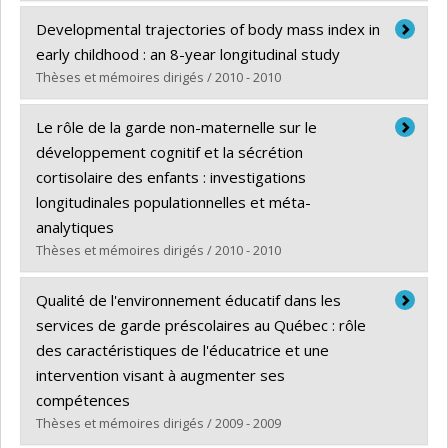
Diplômé(e) :
Rouquette, Alexandra
Developmental trajectories of body mass index in
Cycle :
Doctorat
early childhood : an 8-year longitudinal study
Diplôme obtenu :
Ph. D.
Thèses et mémoires dirigés / 2010 - 2010
Lien vers le document dans Papyrus
Diplômé(e) :
Pryor, Laura E.
Le rôle de la garde non-maternelle sur le
Cycle :
Maîtrise
développement cognitif et la sécrétion
Diplôme obtenu :
M. Sc.
cortisolaire des enfants : investigations
Lien vers le document dans Papyrus
longitudinales populationnelles et méta-
analytiques
Thèses et mémoires dirigés / 2010 - 2010
Diplômé(e) :
Geoffroy, Marie-Claude
Qualité de l'environnement éducatif dans les
Cycle :
Doctorat
services de garde préscolaires au Québec : rôle
Diplôme obtenu :
Ph. D.
des caractéristiques de l'éducatrice et une
Lien vers le document dans Papyrus
intervention visant à augmenter ses
compétences
Thèses et mémoires dirigés / 2009 - 2009