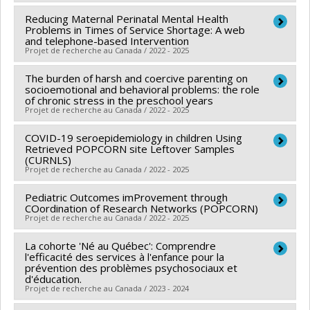
Japel
,
France Capuano
,
Michel Boivin
Subvention Projet
Matte-Landry
,
Maripier Isabelle
,
Gabrielle Garon-
Sources de financement :
Reducing Maternal Perinatal Mental Health
CRSH/Conseil de recherches
Chercheur principal :
Marie-Claude Geoffroy
Carrier
Problems in Times of Service Shortage: A web
,
Victoria Talwar
,
Rachel Langevin
,
en sciences humaines du Canada
Co-chercheurs :
Richard Ernest Tremblay
,
Sylvana
and telephone-based Intervention
Massimiliano Orri
,
Stéphanie Boutin
,
Édith Breton
,
Projet de recherche au Canada / 2022 - 2025
Programmes de subvention :
PVXXXXXX-Subvention
Côté
,
Isabelle Daigneault
,
Isabelle Ouellet-Morin
Magdalena Zdebik
,
Youssef Allami
,
Julien Bureau
,
Savoir
Sources de financement :
IRSC/Instituts de recherche
The burden of harsh and coercive parenting on
Chercheur principal :
Sylvana Côté
Sabrina Faleschini
,
Patricia Vohl
,
Vincent Bégin
,
Remy
en santé du Canada
socioemotional and behavioral problems: the role
Co-chercheurs :
Anick Bérard
,
Richard Ernest
Mbanga
,
Michel Boivin
of chronic stress in the preschool years
Programmes de subvention :
PVXXXXXX-(PJT)
Projet de recherche au Canada / 2022 - 2025
Tremblay
,
Benoît Mâsse
,
Isabelle Boucoiran
,
Linda
Sources de financement :
FRQSC/Fonds de recherche
Subvention Projet
Booij
,
Catherine Herba
,
Tuong Vi Nguyen
,
Catherine
du Québec - Société et culture (FQRSC)
COVID-19 seroepidemiology in children Using
Sources de financement :
IRSC/Instituts de recherche
Haeck
Retrieved POPCORN site Leftover Samples
,
Tina Montreuil
,
Kieran John O'Donnell
,
Cindy-
Programmes de subvention :
PV129894-(RG)
en santé du Canada
(CURNLS)
Lee Elizabeth Dennis
Programme Regroupements stratégiques
Projet de recherche au Canada / 2022 - 2025
Programmes de subvention :
PVXXXXXX-(PJT)
Sources de financement :
IRSC/Instituts de recherche
Subvention Projet
Pediatric Outcomes imProvement through
Chercheur principal :
Caroline Quach-Thanh
en santé du Canada
COordination of Research Networks (POPCORN)
Co-chercheurs :
Sylvana Côté
,
Fatima Kakkar
,
Kate
Programmes de subvention :
PVXXXXXX-Subvention
Projet de recherche au Canada / 2022 - 2025
Zinszer
,
Olivier Drouin
,
Soren Gantt
,
Malla Bhatt
,
de fonctionnement (COVID-19)
La cohorte 'Né au Québec': Comprendre
Chercheur principal :
Caroline Quach-Thanh
Arnaud Gagneur
,
Marc Andre Langlois
,
Isabel Fortier
,
l'efficacité des services à l'enfance pour la
Co-chercheurs :
Sylvana Côté
,
Jocelyn Gravel
,
Patricia Scolari Fontela
prévention des problèmes psychosociaux et
,
Anne-Claude Gingras
,
Jesse
d'éducation.
Guillaume Emeriaud
,
Fatima Kakkar
,
Nathalie Orr
Papenburg
,
Marc-André Dugas
,
Peter Szatmari
,
Projet de recherche au Canada / 2023 - 2024
Gaucher
,
Kate Zinszer
,
Olivier Drouin
,
Geneviève Du
Ananya Banerjee
,
Evelyn Constantin