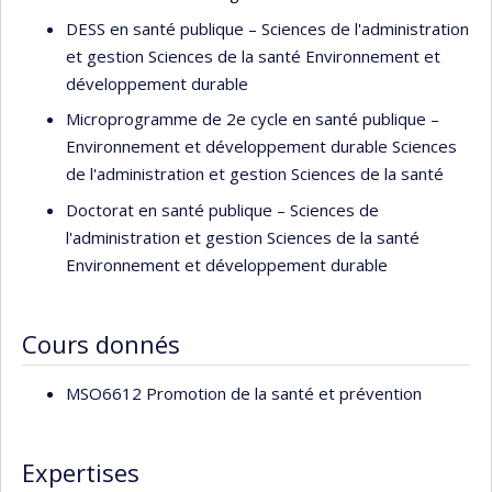
défavorisées. Ses travaux ont mené à plus de 200
DESS en santé publique – Sciences de l'administration
publications dans des journaux scientifiques (Indice H=54).
et gestion Sciences de la santé Environnement et
Elle a été lauréate de distinctions et de prix nationaux et
développement durable
internationaux, dont la bourse chercheure Sénior du Fonds
Microprogramme de 2e cycle en santé publique –
de recherche du Québec, une chaire de recherche aux
Environnement et développement durable Sciences
Pays-Bas (Université Utretch, 2006) et en France (Chaire
de l'administration et gestion Sciences de la santé
Idex, Université de Bordeaux 2016-2019. Elle a remporté
le prix ACFAS Adrien-Pouliot, pour la coopération
Doctorat en santé publique – Sciences de
scientifique entre la France et le Québec et figure
l'administration et gestion Sciences de la santé
également au palmarès des 21 Québécois qui feront la
Environnement et développement durable
différence en 2021 selon le journal Le Devoir.
Elle a contribué à la poursuite et à la valorisation
Cours donnés
scientifique de plusieurs études longitudinales québécoise
(ELDEQ), et européenne (Angleterre, France) via ses
MSO6612 Promotion de la santé et prévention
publications et le financement de nouvelles collectes de
données. Elle étudie, à l’aide de données longitudinales et
Expertises
expérimentales, des questions telles que : comment les