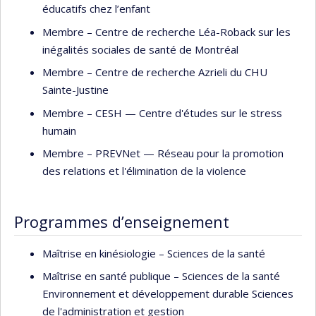
éducatifs chez l’enfant
scientifique de plusieurs études longitudinales québécoise
(ELDEQ), canadienne (ELNEJ) et européenne (Angleterre,
Membre –
Centre de recherche Léa-Roback sur les
France) via ses publications et le financement de nouvelles
inégalités sociales de santé de Montréal
collectes de données.
Membre –
Centre de recherche Azrieli du CHU
Elle étudie, à l’aide de données longitudinales (individus
Sainte-Justine
suivis l’enfance à l’âge adulte) et expérimentales, des
Membre –
CESH — Centre d'études sur le stress
questions telles que : comment les trajectoires de vie des
humain
individus varient en fonction des conditions familiales et
Membre –
PREVNet — Réseau pour la promotion
sociales dans lesquelles ils grandissent? Quels sont les
des relations et l'élimination de la violence
points communs (environnementaux ou biologiques) entre
les individus qui éprouvent des difficultés (santé mentale,
scolaire) et ceux qui vivent des succès? Et surtout, dans
Programmes d’enseignement
quelle mesure peut-on modifier la trajectoire des enfants
vulnérables en les soutenant via des programmes de
Maîtrise en kinésiologie – Sciences de la santé
prévention ou des services adaptés? Elle s’intéresse
Maîtrise en santé publique – Sciences de la santé
particulièrement au rôle protecteur des services
Environnement et développement durable Sciences
d’éducation préscolaire pour les enfants de familles
de l'administration et gestion