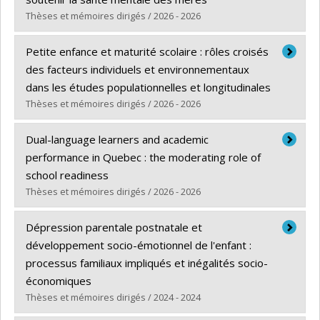
Thèses et mémoires dirigés / 2026 - 2026
Diplômé(e) :
Dessy, Tatiana
Petite enfance et maturité scolaire : rôles croisés
Cycle :
Doctorat
des facteurs individuels et environnementaux
Diplôme obtenu :
Ph. D.
dans les études populationnelles et longitudinales
Lien vers le document dans Papyrus
Thèses et mémoires dirigés / 2026 - 2026
Diplômé(e) :
Collet, Ophélie A.
Dual-language learners and academic
Cycle :
Doctorat
performance in Quebec : the moderating role of
Diplôme obtenu :
Ph. D.
school readiness
Lien vers le document dans Papyrus
Thèses et mémoires dirigés / 2026 - 2026
Diplômé(e) :
Jacques, Marie-Love
Dépression parentale postnatale et
Cycle :
Maîtrise
développement socio-émotionnel de l'enfant :
Diplôme obtenu :
M. Sc.
processus familiaux impliqués et inégalités socio-
Lien vers le document dans Papyrus
économiques
Thèses et mémoires dirigés / 2024 - 2024