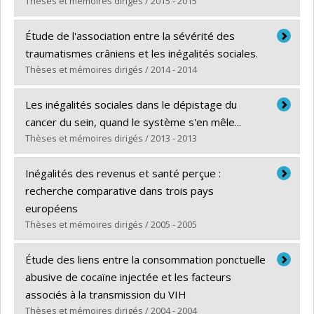
Thèses et mémoires dirigés / 2015 - 2015
Diplômé(e) :
Cheriet, Imane
Étude de l'association entre la sévérité des
Cycle :
Maîtrise
traumatismes crâniens et les inégalités sociales.
Diplôme obtenu :
M. Sc.
Thèses et mémoires dirigés / 2014 - 2014
Lien vers le document dans Papyrus
Diplômé(e) :
Houngnandan, Anselme Arthur B.
Les inégalités sociales dans le dépistage du
Cycle :
Maîtrise
cancer du sein, quand le système s'en mêle...
Diplôme obtenu :
M.S.I.
Thèses et mémoires dirigés / 2013 - 2013
Lien vers le document dans Papyrus
Diplômé(e) :
Féthière, Christelle
Inégalités des revenus et santé perçue :
Cycle :
Maîtrise
recherche comparative dans trois pays
Diplôme obtenu :
M. Sc.
européens
Lien vers le document dans Papyrus
Thèses et mémoires dirigés / 2005 - 2005
Diplômé(e) :
Wahrendorf, Sten Morten
Étude des liens entre la consommation ponctuelle
Cycle :
Maîtrise
abusive de cocaïne injectée et les facteurs
Diplôme obtenu :
M. Sc.
associés à la transmission du VIH
Lien vers le document dans Papyrus
Thèses et mémoires dirigés / 2004 - 2004