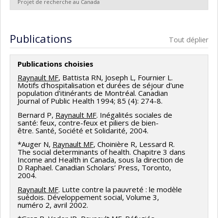
Projet de recherche au Canada
Marielle Ledoux
,
Jacques Légaré
,
Alain Marchand
,
Chercheur principal :
Louise Potvin
Louise Séguin
,
Mireille Cyr
,
Pierre Durand
,
Deborah
Co-chercheurs :
Marie-France Raynault
,
Yan Kestens
Publications
Feldman
,
Olivier Receveur
,
Stéphane Renaud
,
Tout déplier
Michèle Rivard
,
Maria Victoria Zunzunegui
,
Paul
Gendreau
,
Mark Daniel
,
Cara Tannenbaum
,
Éric
Publications choisies
Lacourse
,
Marie-France Raynault
,
Jean-Pierre Bonin
,
Raynault MF
, Battista RN, Joseph L, Fournier L.
Patrice Jalette
,
Stéphane Moulin
,
Brahim Boudarbat
,
Motifs d'hospitalisation et durées de séjour d'une
population d'itinérants de Montréal. Canadian
Victor Haines
,
Stéphane Guay
,
Simona Bignami
,
Journal of Public Health 1994; 85 (4): 274-8.
Sylvana Côté
,
Aline Drapeau
,
Katherine Frohlich
,
Bernard P,
Raynault MF
. Inégalités sociales de
Solène Lardoux
,
Manuel Crespo
,
Jean-Michel
santé: feux, contre-feux et piliers de bien-
être. Santé, Société et Solidarité, 2004.
Cousineau
,
Leroy Stone
,
Paul Bernard
,
Jake Murdoch
*Auger N,
Raynault MF
, Choinière R, Lessard R.
,
Évelyne Lapierre-Adamcyk
,
Jean Marc Brodeur
,
The social determinants of health. Chapitre 3 dans
Francois Vaillancourt
,
Jacqueline Oxman-Martinez
,
Income and Health in Canada, sous la direction de
D Raphael. Canadian Scholars’ Press, Toronto,
William Coffey
,
Dietlind Stolle
,
Alain Brunet
,
Sylvia
2004.
Kairouz
,
Katherine Gray-Donald
,
Gilles Paradis
,
Alain
Raynault MF
. Lutte contre la pauvreté : le modèle
Vanasse
,
Benoît Laplante
,
Éric Latimer
,
Annette
suédois. Développement social, Volume 3,
numéro 2, avril 2002.
Majnemer
,
Frédéric Lesemann
,
Patrick Marier
,
Jean