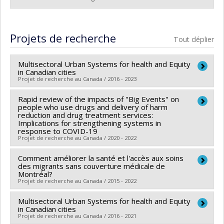
Diplômé(e) :
Perron, Stéphane
Cycle :
Maîtrise
Projets de recherche
Tout déplier
Diplôme obtenu :
M. Sc.
Lien vers le document dans Papyrus
Multisectoral Urban Systems for health and Equity
in Canadian cities
Projet de recherche au Canada / 2016 - 2023
Rapid review of the impacts of "Big Events" on
Chercheur principal :
Lise Gauvin
people who use drugs and delivery of harm
Co-chercheurs :
Louise Potvin
,
Marie-France Raynault
reduction and drug treatment services:
Implications for strengthening systems in
,
Angèle Bilodeau
,
Mélanie Henderson
,
Michèle
response to COVID-19
Stanton-Jean
,
Carole Lévesque
,
Tracie Ann Barnett
,
Projet de recherche au Canada / 2020 - 2022
Nazeem MUHAJARINE
,
Daniel Fuller
,
Meghan Winters
Comment améliorer la santé et l'accès aux soins
Chercheur principal :
Sarah Larney
,
Isabelle Laurin
,
Patrick Morency
,
Rachel Engler-
des migrants sans couverture médicale de
Co-chercheurs :
Marie-France Raynault
Montréal?
Stringer
,
Éric Robitaille
,
Jat Sandhu
,
Nazmi Sari
,
Projet de recherche au Canada / 2015 - 2022
Sources de financement :
IRSC/Instituts de recherche
Michael Schwandt
en santé du Canada
Sources de financement :
IRSC/Instituts de recherche
Multisectoral Urban Systems for health and Equity
Chercheur principal :
Valery Ridde
,
Patrick Cloos
Programmes de subvention :
in Canadian cities
PVXX5647-(MOP)
en santé du Canada
Co-chercheurs :
Marie-France Raynault
,
Jill Hanley
,
Projet de recherche au Canada / 2016 - 2021
Subvention de fonctionnement incluant les