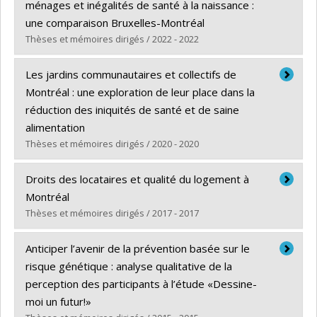
ménages et inégalités de santé à la naissance :
une comparaison Bruxelles-Montréal
Thèses et mémoires dirigés / 2022 - 2022
Diplômé(e) :
Sow, Mamadou Mouctar
Les jardins communautaires et collectifs de
Cycle :
Doctorat
Montréal : une exploration de leur place dans la
Diplôme obtenu :
Ph. D.
réduction des iniquités de santé et de saine
Lien vers le document dans Papyrus
alimentation
Thèses et mémoires dirigés / 2020 - 2020
Diplômé(e) :
Houde, Roxanne
Droits des locataires et qualité du logement à
Cycle :
Maîtrise
Montréal
Diplôme obtenu :
M. Sc.
Thèses et mémoires dirigés / 2017 - 2017
Lien vers le document dans Papyrus
Diplômé(e) :
Habel, Catherine
Anticiper l’avenir de la prévention basée sur le
Cycle :
Maîtrise
risque génétique : analyse qualitative de la
Diplôme obtenu :
M. Sc.
perception des participants à l’étude «Dessine-
Lien vers le document dans Papyrus
moi un futur!»