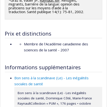
Caron
,
Jorgen Hansen
,
Robert O Pihl
,
Céline Le
*Graz B, Vader JP,
Raynault MF
. Réfugiés,
migrants, barrière de la langue: opinion des
Bourdais
,
Sylvain Bourdon
,
Jacques Ledent
,
Damaris
praticiens sur les moyens d’aide à la
traduction. Santé publique 14(1): 75-81, 2002.
Rose
,
Nong Zhu
,
Benoit Dostie
,
Lucia Benaquisto
,
Michael R. Smith
,
Antonio Ciampi
,
Mark Zoccolillo
,
Nancy Mayo
,
Nancy Annette Ross
,
Maida J. Sewitch
,
Giovani Burgos
,
Hope Weiler
,
Marie Robert
,
Pierre-
Prix et distinctions
Thomas Léger
,
Gilles Caporossi
,
William Bukowski
,
Michel Laroche
,
Petr Hanel
,
Mario Fortin
,
Daniel
Membre de l'Académie canadienne des
Parent
,
Michel Préville
,
Carmen Dionne
,
Elmustapha
sciences de la santé - 2007
Najem
,
John Lynch
,
Lindsey John
,
Paul Makdissi
,
John
Penrod
,
Lucie Morin
,
Martine Hébert
,
Guy Lacroix
,
Philip Merrigan
,
Marie-Christine Saint-Jacques
,
Informations supplémentaires
Richard Marcoux
,
Pierre Doray
,
Simon Langlois
,
Catherine Des Rivières-Pigeon
,
Guy Fréchet
,
Lucie
Bon sens à la scandinave (Le) - Les inégalités
Deblois
,
Jean-Yves Duclos
,
Gérard Duhaime
,
Bernard
sociales de santé
Fortin
,
Louis-Paul Rivest
,
Bruce Shearer
,
Marius
Bon sens à la scandinave (Le) - Les inégalités
Thériault
,
Charles Bellemare
,
Pierre Ouellette
,
sociales de santé, Dominique Côté, Marie-France
Rebecca Fuhrer
,
Robert Pampalon
,
Lise Renaud
,
RaynaultCollection « PUM », 176 pages • octobre