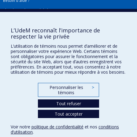
Besoin d'aide ?
Plan du site
|
Accessibilité
Signaler une erreur
L’UdeM reconnaît l’importance de
respecter la vie privée
Boîte à outils
L’utilisation de témoins nous permet d’améliorer et de
personnaliser votre expérience Web. Certains témoins
Téléchargez les logos de l'ESPUM
sont obligatoires pour assurer le fonctionnement et la
sécurité du site Web, alors que d’autres enregistrent vos
préférences. En acceptant tout, vous consentez à notre
utilisation de témoins pour mieux répondre à vos besoins.
Personnaliser les
>
témoins
Tout refuser
Tout accepter
Confidentialité
Conditions d’utilisation
Voir notre
politique de confidentialité
et nos
conditions
Paramètres des témoins
d’utilisation
.
Université de