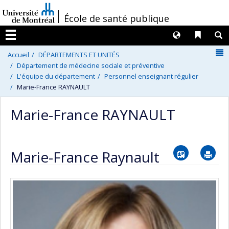
Passer
/
École de santé publique
au
contenu
Langues
Liens 
R
Menu
N
Accueil
DÉPARTEMENTS ET UNITÉS
Département de médecine sociale et préventive
L'équipe du département
Personnel enseignant régulier
Marie-France RAYNAULT
Marie-France RAYNAULT
Vcard
Im
Marie-France Raynault