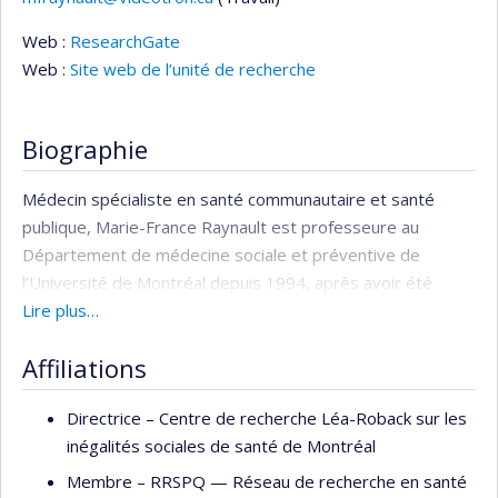
Courriels
Web :
ResearchGate
Web :
Site web de l’unité de recherche
Biographie
Médecin spécialiste en santé communautaire et santé
publique, Marie-France Raynault est professeure au
Département de médecine sociale et préventive de
l’Université de Montréal depuis 1994, après avoir été
chargée de formation clinique au Département de
Lire plus…
psychiatrie et d’addictologie pendant neuf ans.
Affiliations
Également chef du département de santé publique et
me
médecine préventive du CHUM depuis 2010, M
Raynault
Directrice –
Centre de recherche Léa-Roback sur les
a contribué de façon remarquable à l’avancement de sa
inégalités sociales de santé de Montréal
discipline. Elle a en effet su combiner recherche, formation
Membre –
RRSPQ — Réseau de recherche en santé
et transfert des connaissances vers la société. Sa carrière