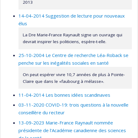
Pierre Drouilly
,
Claude Dumas
,
Pierre Lefebvre
,
2013
Benoît Levesque
,
Katherine Lippel
,
Nicolas Marceau
,
14-04-2014 Suggestion de lecture pour nouveaux
André Marchand
,
Karen Messing
,
Jocelyne Morin
,
élus
Christa Japel
,
Nathalie Bigras
,
Étienne Wasmer
,
Yves
Lecomte
,
Jean-Marie Boisvert
,
Jocelyne Giasson
,
La Dre Marie-France Raynault signe un ouvrage qui
Lise St-Laurent
,
Marc Van Audenrode
,
Richard
devrait inspirer les politiciens, espère-t-elle.
Shearmur
,
Denis Harrisson
,
Mircea Vultur
,
Amélie
Quesnel Vallée
,
Rober Platt
,
Michel Boivin
25-10-2004 Le Centre de recherche Léa-Roback se
Sources de financement :
FRQSC/Fonds de recherche
penche sur les inégalités sociales en santé
du Québec - Société et culture (FQRSC)
On peut espérer vivre 10,7 années de plus à Pointe-
Programmes de subvention :
PV129894-(RG)
Claire que dans le «faubourg à mélasse».
Programme Regroupements stratégiques
11-04-2014 Les bonnes idées scandinaves
03-11-2020 COVID-19: trois questions à la nouvelle
conseillère du recteur
13-09-2023 Marie-France Raynault nommée
présidente de l’Académie canadienne des sciences
de la santé