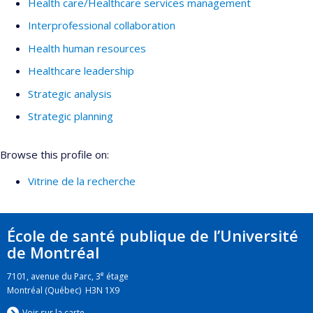
Health care/Healthcare services management
Interprofessional collaboration
Health human resources
Healthcare leadership
Strategic analysis
Strategic planning
Browse this profile on:
Vitrine de la recherche
École de santé publique de l’Université
de Montréal
e
7101, avenue du Parc, 3
étage
Montréal (Québec) H3N 1X9
Voir sur la carte