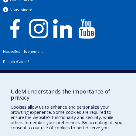
Nous jo
i
ndre
Nouvelles
|
Événement
Besoin d'aide ?
Plan du site
|
Accessibilité
Signaler une erreur
UdeM understands the importance of
privacy
Boîte à outils
Cookies allow us to enhance and personalize your
browsing experience. Some cookies are required to
Téléchargez les logos de l'ESPUM
ensure the website’s functionality and security, while
others remember your preferences. By accepting all, you
consent to our use of cookies to better serve you.