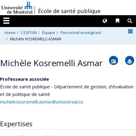
Passer
/
École de santé publique
au
contenu
Langues
Liens 
R
Menu
N
Home
L'ESPUM
Équipe
Personnel enseignant
Michèle KOSREMELLI ASMAR
Vcard
Michèle Kosremelli Asmar
Professeure associée
École de santé publique - Département de gestion, d’évaluation
et de politique de santé
michele.kosremelli.asmar@umontreal.ca
Expertises