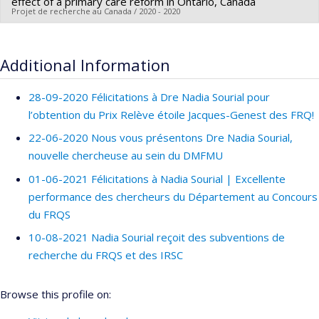
effect of a primary care reform in Ontario, Canada
Funding sources:
Fondation du CHUM/Fondation du Centre
Projet de recherche au Canada / 2020 - 2020
hospitalier de l'Université de Montréal (CHUM)
Lead researcher :
Nadia Sourial
Grant programs:
Funding sources:
IRSC/Instituts de recherche en santé du
Additional Information
Canada
Grant programs:
28-09-2020 Félicitations à Dre Nadia Sourial pour
l’obtention du Prix Relève étoile Jacques-Genest des FRQ!
22-06-2020 Nous vous présentons Dre Nadia Sourial,
nouvelle chercheuse au sein du DMFMU
01-06-2021 Félicitations à Nadia Sourial | Excellente
performance des chercheurs du Département au Concours
du FRQS
10-08-2021 Nadia Sourial reçoit des subventions de
recherche du FRQS et des IRSC
Browse this profile on: