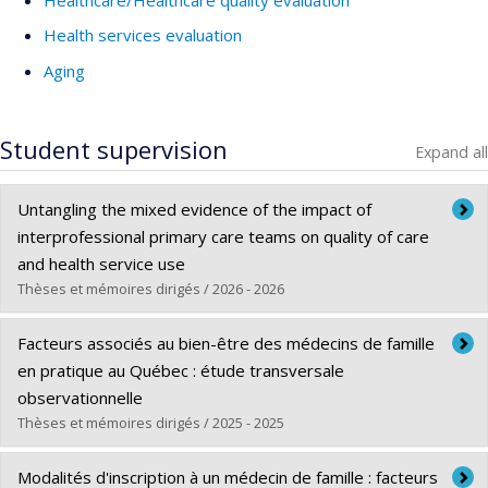
Health services evaluation
Aging
Student supervision
Expand all
Untangling the mixed evidence of the impact of
interprofessional primary care teams on quality of care
and health service use
Thèses et mémoires dirigés / 2026 - 2026
Graduate :
Fernainy, Pamela
Facteurs associés au bien-être des médecins de famille
Cycle :
Doctoral
en pratique au Québec : étude transversale
Grade :
Ph. D.
observationnelle
Lien vers le document dans Papyrus
Thèses et mémoires dirigés / 2025 - 2025
Graduate :
Kiambati, Jophildy Bienvenu Daude
Modalités d'inscription à un médecin de famille : facteurs