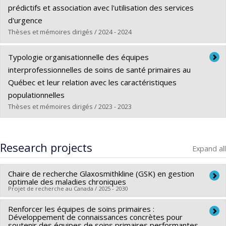
Cycle :
Master's
prédictifs et association avec l'utilisation des services
Grade :
M. Sc.
d'urgence
Lien vers le document dans Papyrus
Thèses et mémoires dirigés / 2024 - 2024
Graduate :
Adi, Sarah
Typologie organisationnelle des équipes
Cycle :
Master's
interprofessionnelles de soins de santé primaires au
Grade :
M. Sc.
Québec et leur relation avec les caractéristiques
Lien vers le document dans Papyrus
populationnelles
Thèses et mémoires dirigés / 2023 - 2023
Graduate :
Rodríguez Duarte, María Alejandra
Cycle :
Master's
Research projects
Expand all
Grade :
M. Sc.
Lien vers le document dans Papyrus
Chaire de recherche Glaxosmithkline (GSK) en gestion
optimale des maladies chroniques
Projet de recherche au Canada / 2025 - 2030
Renforcer les équipes de soins primaires :
Lead researcher :
Géraldine Layani
,
Nadia Sourial
Développement de connaissances concrètes pour
soutenir des équipes de soins primaires performantes