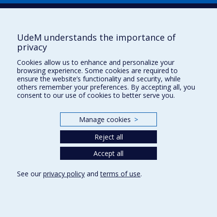
Plan du site
|
Accessibilité
Signaler une erreur
UdeM understands the importance of
privacy
Boîte à outils
Cookies allow us to enhance and personalize your
browsing experience. Some cookies are required to
Téléchargez les logos de l'ESPUM
ensure the website’s functionality and security, while
others remember your preferences. By accepting all, you
consent to our use of cookies to better serve you.
Manage cookies
>
Reject all
Accept all
Privacy
See our
privacy policy
and
terms of use
.
Terms of use
Cookie Settings
Université de
Montréal