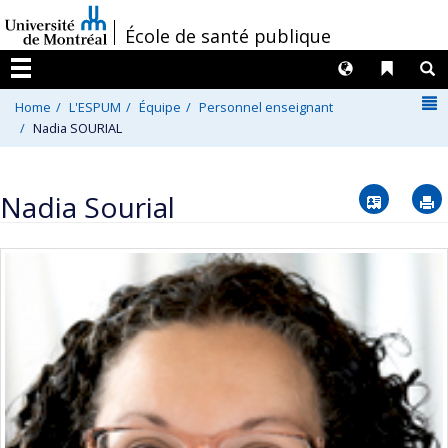
Passer
/
École de santé publique
au
contenu
Langues
Liens 
R
Menu
N
Home
L'ESPUM
Équipe
Personnel enseignant
Nadia SOURIAL
Vcard
Nadia Sourial