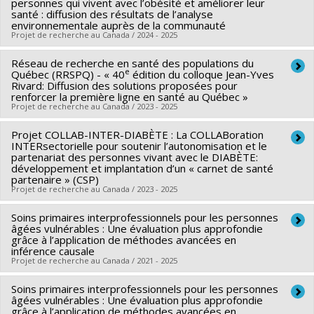
personnes qui vivent avec l’obésité et améliorer leur
générique
santé : diffusion des résultats de l’analyse
Catherine Hudon
,
Mylaine Breton
,
Claire Godard-Sebillotte
environnementale auprès de la communauté
,
Anaïs Lacasse
Projet de recherche au Canada / 2024 - 2025
Funding sources:
IRSC/Instituts de recherche en santé du
Réseau de recherche en santé des populations du
Canada
e
Québec (RRSPQ) - « 40
édition du colloque Jean-Yves
Rivard: Diffusion des solutions proposées pour
Grant programs:
PVXXXXXX-(PJT) Subvention Projet
renforcer la première ligne en santé au Québec »
Projet de recherche au Canada / 2023 - 2025
Projet COLLAB-INTER-DIABÈTE : La COLLABoration
Lead researcher :
France Gagnon
INTERsectorielle pour soutenir l’autonomisation et le
Co-researchers :
Nadia Sourial
partenariat des personnes vivant avec le DIABÈTE:
développement et implantation d’un « carnet de santé
Funding sources:
FRQS/Fonds de recherche du Québec -
partenaire » (CSP)
Santé (FRSQ)
Projet de recherche au Canada / 2023 - 2025
Grant programs:
PVXXXXXX-Réseaux thématiques de
Soins primaires interprofessionnels pour les personnes
Lead researcher :
Géraldine Layani
recherche
âgées vulnérables : Une évaluation plus approfondie
Co-researchers :
Antoine Boivin
,
Brigitte Vachon
,
grâce à l’application de méthodes avancées en
inférence causale
Emmanuelle Trépanier
,
Nadia Sourial
,
Nadine Taleb
,
Jean-
Projet de recherche au Canada / 2021 - 2025
Baptiste GARTNER
Soins primaires interprofessionnels pour les personnes
Lead researcher :
Nadia Sourial
âgées vulnérables : Une évaluation plus approfondie
Funding sources:
FRQS/Fonds de recherche du Québec -
grâce à l’application de méthodes avancées en