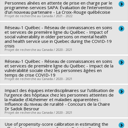
Personnes aînées en attente de prise en charge par le
Lead researcher :
Nadia Sourial
programme-services SAPA: Évaluation de l'intervention
Funding sources:
FRQS/Fonds de recherche du Québec -
d'un nouveau partenaire - La Croix-Rouge québécoise
Projet de recherche au Canada / 2021 - 2022
Santé (FRSQ)
Grant programs:
PVXXXXXX-IMPULSION - appel
Réseau-1 Québec - Réseau de connaissances en soins
Funding sources:
FRQS/Fonds de recherche du Québec -
Vieillissement
et services de première ligne du Québec - Impact of
Santé (FRSQ)
social vulnerability in older persons on mental health
and health service use in Quebec during the COVID-19
Grant programs:
PVXXXXXX-IMPULSION - appel
crisis
Vieillissement
Projet de recherche au Canada / 2020 - 2021
Réseau-1 Québec - Réseau de connaissances en soins
Co-researchers :
Nadia Sourial
et services de première ligne du Québec - Impact de la
Funding sources:
FRQS/Fonds de recherche du Québec -
vulnérabilité sociale chez les personnes âgées en
temps de crise COVID-19
Santé (FRSQ)
Projet de recherche au Canada / 2020 - 2021
Grant programs:
PVXXXXXX-Réseaux thématiques de
recherche
Impact des équipes interdisciplinaires sur l’utilisation de
Co-researchers :
Nadia Sourial
l’urgence des hôpitaux chez les personnes atteintes de
Funding sources:
FRQS/Fonds de recherche du Québec -
la maladie d’Alzheimer et maladies apparentées :
Influence du niveau de ruralité - Concours de la Chaire
Santé (FRSQ)
Dr Sadok Besrour
Grant programs:
PVXXXXXX-Réseaux thématiques de
Projet de recherche au Canada / 2020 - 2021
recherche
Use of propensity-score calibration in estimating the
Lead researcher :
Nadia Sourial