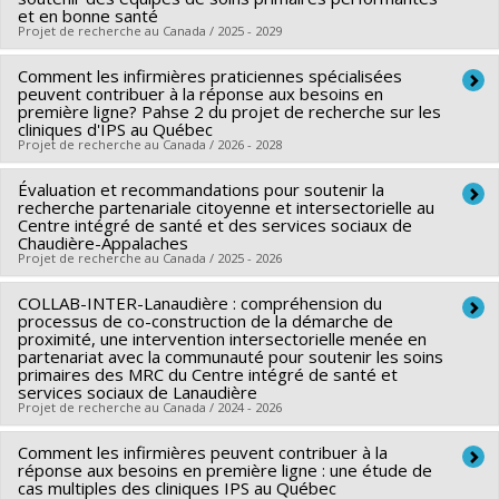
et en bonne santé
Projet de recherche au Canada / 2025 - 2029
Comment les infirmières praticiennes spécialisées
Lead researcher :
Nadia Sourial
peuvent contribuer à la réponse aux besoins en
Funding sources:
FRQS/Fonds de recherche du Québec -
première ligne? Pahse 2 du projet de recherche sur les
cliniques d'IPS au Québec
Santé (FRSQ)
Projet de recherche au Canada / 2026 - 2028
Grant programs:
PVXXXXXX-Bourse de chercheur-boursier :
Junior 2
Évaluation et recommandations pour soutenir la
Lead researcher :
Arnaud Duhoux
recherche partenariale citoyenne et intersectorielle au
Co-researchers :
Patrick Lavoie
,
Marlène Karam
,
Nadia
Centre intégré de santé et des services sociaux de
Chaudière-Appalaches
Sourial
,
Morgane Gabet
,
Emilie Dufour
,
Nancy Côté
,
Projet de recherche au Canada / 2025 - 2026
Marie-Ève Poitras
,
Annie Rioux-Dubois
Funding sources:
COLLAB-INTER-Lanaudière : compréhension du
MSSS/Ministère de la Santé et des
Lead researcher :
Géraldine Layani
processus de co-construction de la démarche de
Services sociaux
Co-researchers :
Nadia Sourial
,
Audrey L'Espérance
,
Jean-
proximité, une intervention intersectorielle menée en
partenariat avec la communauté pour soutenir les soins
Grant programs:
Baptiste GARTNER
primaires des MRC du Centre intégré de santé et
services sociaux de Lanaudière
Projet de recherche au Canada / 2024 - 2026
Comment les infirmières peuvent contribuer à la
Lead researcher :
Géraldine Layani
réponse aux besoins en première ligne : une étude de
Co-researchers :
Nadia Sourial
cas multiples des cliniques IPS au Québec