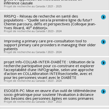
inférence causale
Santé (FRSQ)
Projet de recherche au Canada / 2021 - 2025
Grant programs:
PVXXXXXX-Établissement de jeunes
chercheurs Juniors 1
RRSPQ - Réseau de recherche en santé des
Lead researcher :
Nadia Sourial
populations - "Quelle sera la première ligne du futur?
Funding sources:
FRQS/Fonds de recherche du Québec -
Chemin parcouru, défis et perspectives (Colloque Jean-
e
Yves Rivard, 40
édition)».
Santé (FRSQ)
Projet de recherche au Canada / 2023 - 2024
Grant programs:
PVXXXXXX-Bourse de chercheur-boursier :
Junior 1
Improving a primary care pre-consultation tool to
Lead researcher :
France Gagnon
support primary care providers in managing their older
Co-researchers :
Nadia Sourial
patients
Projet de recherche au Canada / 2023 - 2024
Funding sources:
FRQS/Fonds de recherche du Québec -
Santé (FRSQ)
projet Info-COLLAB-INTER-DIABÈTE : Utilisation de la
Lead researcher :
Nadia Sourial
Grant programs:
recherche participative pour co-construire et explorer
PVXXXXXX-Réseaux thématiques de
Funding sources:
IRSC/Instituts de recherche en santé du
l’acceptabilité d’une INFOgraphie, selon une approche
recherche
d’action en COLLABoration INTERsectorielle, avec et
Canada
pour les personnes vivant avec le DIABÈTE
Grant programs:
PVXXXXXX-Subventions pour réunion,
Projet de recherche au Canada / 2023 - 2024
planification et dissémination
ESOGER-PC: Mise en œuvre d'un outil de télémédecine
Lead researcher :
Géraldine Layani
socio-gériatrique pour soutenir l'évaluation à distance
Co-researchers :
Antoine Boivin
,
Nadia Sourial
,
Jean-
des besoins des personnes âgées en soins primaires
Projet de recherche au Canada / 2021 - 2022
Baptiste GARTNER