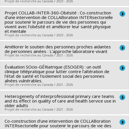
Projet de recherche au Canada / 2023 - 2026
Projet COLLAB-INTER-360-Obésité : Co-construction
Lead researcher :
Arnaud Duhoux
d’une intervention de COLLABoration INTERsectorielle
Co-researchers :
Marlène Karam
,
Nadia Sourial
,
Nancy Côté
pour soutenir le parcours de vie des personnes qui
vivent avec l’obésité et améliorer leur santé physique
,
Marie-Ève Poitras
,
Annie Rioux-Dubois
et mentale
Funding sources:
MSSS/Ministère de la Santé et des
Projet de recherche au Canada / 2023 - 2026
Services sociaux
Améliorer le soutien des personnes proches aidantes
Lead researcher :
Géraldine Layani
Grant programs:
de personnes ainées : L’approche laboratoire vivant
Co-researchers :
Antoine Boivin
,
Brigitte Vachon
,
Nadia
Projet de recherche au Canada / 2021 - 2026
Sourial
,
Lily Lessard
,
Audrey L'Espérance
,
Jean-Baptiste
Évaluation SOcio-GÉRiatrique (ESOGER) : un outil
Lead researcher :
Olivier Beauchet
GARTNER
clinique télépratique pour lutter contre l'altération de
Co-researchers :
Nadia Sourial
,
Kim Sawchuk
,
Sophie Éthier
l'état de santé et l'isolement social des personnes
aînées vulnérables.
Funding sources:
FRQS/Fonds de recherche du Québec -
Projet de recherche au Canada / 2021 - 2026
Santé (FRSQ)
Grant programs:
Heterogeneity of interprofessional primary care teams
PVXXXXXX-Plateforme de financements de
Lead researcher :
Olivier Beauchet
and its effect on quality of care and health service use in
la recherche intersectorielle sur le vieillissement - volet
Co-researchers :
Nadia Sourial
older adults
Projet de recherche au Canada / 2021 - 2026
Living Lab (financement partagé entre les fonds de
Funding sources:
FRQSC/Fonds de recherche du Québec -
recherche du Québec)
Société et culture (FQRSC)
Co-construction d’une intervention de COLLABoration
Lead researcher :
Nadia Sourial
Grant programs:
INTERsectorielle pour soutenir le parcours de vie des
PVXXXXXX-(AC) Actions concertées -
Co-researchers :
Janusz Kaczorowski
,
Cristina Longo
,