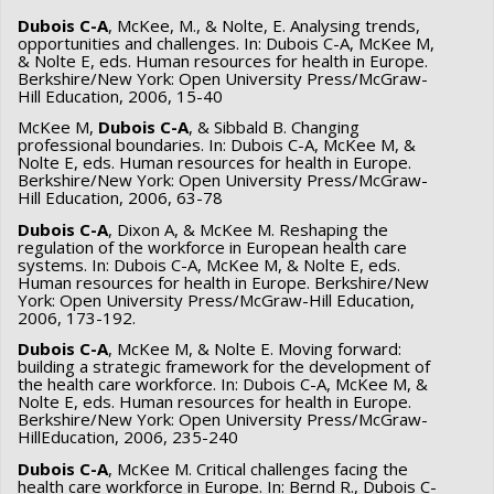
Dubois C-A
, McKee, M., & Nolte, E. Analysing trends,
opportunities and challenges. In: Dubois C-A, McKee M,
& Nolte E, eds. Human resources for health in Europe.
Berkshire/New York: Open University Press/McGraw-
Hill Education, 2006, 15-40
McKee M,
Dubois C-A
, & Sibbald B. Changing
professional boundaries. In: Dubois C-A, McKee M, &
Nolte E, eds. Human resources for health in Europe.
Berkshire/New York: Open University Press/McGraw-
Hill Education, 2006, 63-78
Dubois C-A
, Dixon A, & McKee M. Reshaping the
regulation of the workforce in European health care
systems. In: Dubois C-A, McKee M, & Nolte E, eds.
Human resources for health in Europe. Berkshire/New
York: Open University Press/McGraw-Hill Education,
2006, 173-192.
Dubois C-A
, McKee M, & Nolte E. Moving forward:
building a strategic framework for the development of
the health care workforce. In: Dubois C-A, McKee M, &
Nolte E, eds. Human resources for health in Europe.
Berkshire/New York: Open University Press/McGraw-
HillEducation, 2006, 235-240
Dubois C-A
, McKee M. Critical challenges facing the
health care workforce in Europe. In: Bernd R., Dubois C-