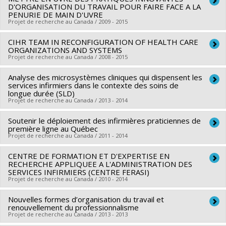
Canada
D'ORGANISATION DU TRAVAIL POUR FAIRE FACE A LA
Grant programs:
Co-researchers :
Lise Lamothe
,
Luce Beauregard
,
Patrick
PENURIE DE MAIN D'UVRE
Grant programs:
PVXXXXXX-Subvention d'équipe
Projet de recherche au Canada / 2009 - 2015
Dube
,
André Giroux
,
Kathleen Bentein
,
Frédéric Gilbert
,
Odette Bolduc
,
Daniele Francoeur
,
Alex Battaglini
,
Daniel
CIHR TEAM IN RECONFIGURATION OF HEALTH CARE
Lead researcher :
Carl Ardy Dubois
Corbeil
ORGANIZATIONS AND SYSTEMS
,
Jean-Luc Bedard
,
Jean-Philippe Ferland
Co-researchers :
Lise Lamothe
,
Luce Beauregard
,
Patrick
Projet de recherche au Canada / 2008 - 2015
Funding sources:
IRSC/Instituts de recherche en santé du
Dube
,
André Giroux
,
Kathleen Bentein
,
Frédéric Gilbert
,
Canada
Analyse des microsystèmes cliniques qui dispensent les
Lead researcher :
Jean-Louis Denis
Odette Bolduc
,
Daniele Francoeur
,
Alex Battaglini
,
Daniel
services infirmiers dans le contexte des soins de
Grant programs:
PVX88932-(PASS) Partenariats pour
Co-researchers :
André-Pierre Contandriopoulos
,
Pascale
Corbeil
longue durée (SLD)
,
Jean-Luc Bedard
,
Jean-Philippe Ferland
l'amélioration des services de santé
Projet de recherche au Canada / 2013 - 2014
Lehoux
,
François Champagne
,
Lambert Farand
,
Claude
Funding sources:
Alliance du personnel professionnel et
Sicotte
,
Damien Contandriopoulos
,
Renaldo Battista
,
technique de la santé et des services sociaux
Soutenir le déploiement des infirmières praticiennes de
Lead researcher :
Carl Ardy Dubois
Marie-Pascale Pomey
première ligne au Québec
,
Carl Ardy Dubois
,
Lise Lamothe
,
Grant programs:
Co-researchers :
Marie Alderson
,
Marie-Pascale Pomey
,
Projet de recherche au Canada / 2011 - 2014
Denis Roy
,
Linda Rouleau
,
Jean Lois (Jeannie) Haggerty
,
Danielle D'Amour
,
Isabelle Brault
,
Éric Tchouaket-
Nassera Touati
,
Naomi Fulop
,
John Norman Lavis
,
Louise
CENTRE DE FORMATION ET D'EXPERTISE EN
Lead researcher :
Damien Contandriopoulos
Nguemeleu
,
Ariella Lang
,
Luc Mathieu
RECHERCHE APPLIQUEE A L'ADMINISTRATION DES
Lemieux-Charles
,
Patricia Reay
,
Terrence Sullivan
,
Karen
Co-researchers :
Marie-Dominique Beaulieu
,
Carl Ardy
SERVICES INFIRMIERS (CENTRE FERASI)
Golden-Biddle
,
Mark Dobrow
,
Ann Langley-Laporte
,
Pierre
Projet de recherche au Canada / 2010 - 2014
Dubois
,
Danielle D'Amour
,
Isabelle Brault
,
Kelley Kilpatrick
,
Bergeron
Julie Lajeunesse
,
Astrid Brousselle
Nouvelles formes d’organisation du travail et
Lead researcher :
Carl Ardy Dubois
Funding sources:
IRSC/Instituts de recherche en santé du
renouvellement du professionnalisme
Co-researchers :
Jean-Louis Denis
,
Christine Colin
,
Laurette
Projet de recherche au Canada / 2013 - 2013
Canada
Dubé
,
Susan Elizabeth French
,
Clémence Dallaire