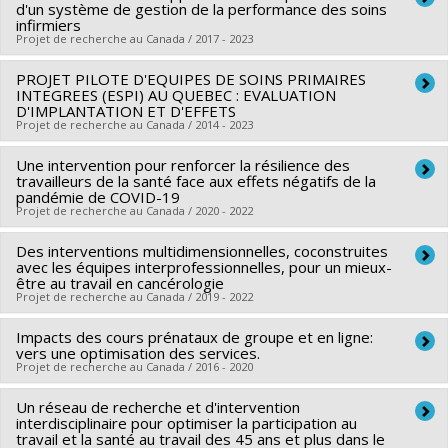
d'un système de gestion de la performance des soins
Co-researchers :
Bernard Lespérance
,
Alain Marchand
,
infirmiers
Projet de recherche au Canada / 2017 - 2023
Roxane Borgès Da Silva
,
Marie-Andrée Fortin
,
Sébastien
Grenier
,
Mélanie Lavoie-Tremblay
,
Kathleen Bentein
,
PROJET PILOTE D'EQUIPES DE SOINS PRIMAIRES
Lead researcher :
Carl Ardy Dubois
Christine Maheu
INTEGREES (ESPI) AU QUEBEC : EVALUATION
,
Sara Soldera
Funding sources:
FCI/Fondation canadienne pour l'innovation
D'IMPLANTATION ET D'EFFETS
Funding sources:
FRQS/Fonds de recherche du Québec -
Projet de recherche au Canada / 2014 - 2023
Grant programs:
PVXXXXXX-Fonds des leaders
Santé (FRSQ)
Une intervention pour renforcer la résilience des
Lead researcher :
Arnaud Duhoux
,
Damien
Grant programs:
PVXXXXXX-Recherches sur le cancer
travailleurs de la santé face aux effets négatifs de la
Contandriopoulos
pandémie de COVID-19
Projet de recherche au Canada / 2020 - 2022
Co-researchers :
Jacinthe Pepin
,
Jean-Pierre Bonin
,
Caroline
Larue
,
Carl Ardy Dubois
,
Francine Girard
,
Roxane Borgès
Des interventions multidimensionnelles, coconstruites
Lead researcher :
Carl Ardy Dubois
Da Silva
avec les équipes interprofessionnelles, pour un mieux-
,
Isabelle Brault
,
Luc Mathieu
,
Emmanuelle Jean
,
Co-researchers :
Alain Marchand
,
Roxane Borgès Da Silva
,
être au travail en cancérologie
Lily Lessard
,
Clémence Dallaire
,
Bernard Roy
,
Maxime
Projet de recherche au Canada / 2019 - 2022
Mélanie Lavoie-Tremblay
,
Kathleen Bentein
Amar
Funding sources:
Ministère Économie et Innovation
Impacts des cours prénataux de groupe et en ligne:
Lead researcher :
Roxane Borgès Da Silva
,
Carl Ardy Dubois
Funding sources:
IRSC/Instituts de recherche en santé du
Grant programs:
vers une optimisation des services.
PVXXXXXX-Soutien aux organismes de
Co-researchers :
Alain Marchand
,
Sébastien Grenier
,
Canada
Projet de recherche au Canada / 2016 - 2020
recherche et innovation (PSO) - Volet 2: Soutien aux projets
Mélanie Lavoie-Tremblay
,
Bernard Lespérance
,
Kathleen
Grant programs:
PVXX5647-(MOP) Subvention de
Un réseau de recherche et d'intervention
Lead researcher :
Geneviève Roch
Bentein
,
Christine Maheu
,
Fortin Marie-Andrée
fonctionnement incluant les subventions de fonctionnement
interdisciplinaire pour optimiser la participation au
Co-researchers :
Deena White
,
Carl Ardy Dubois
,
Roxane
travail et la santé au travail des 45 ans et plus dans le
programmatiques (général)