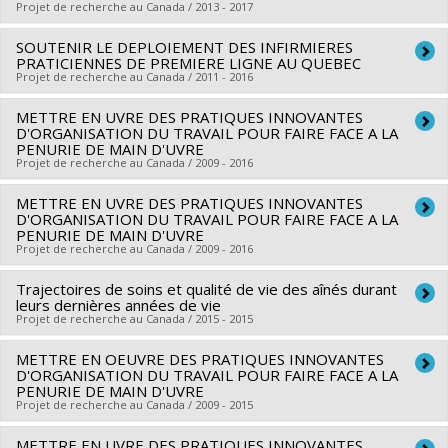
Grant programs:
Projet de recherche au Canada / 2013 - 2017
Funding sources:
FRQSC/Fonds de recherche du Québec -
Société et culture (FQRSC)
SOUTENIR LE DEPLOIEMENT DES INFIRMIERES
Lead researcher :
Carl Ardy Dubois
PRATICIENNES DE PREMIERE LIGNE AU QUEBEC
Grant programs:
PVXXXXXX-(AC) Actions concertées -
Funding sources:
FRQS/Fonds de recherche du Québec -
Projet de recherche au Canada / 2011 - 2016
générique
Santé (FRSQ)
METTRE EN UVRE DES PRATIQUES INNOVANTES
Lead researcher :
Damien Contandriopoulos
Grant programs:
PVXXXXXX-Bourse de chercheur-boursier :
D'ORGANISATION DU TRAVAIL POUR FAIRE FACE A LA
Co-researchers :
Marie-Dominique Beaulieu
,
Carl Ardy
Senior
PENURIE DE MAIN D'UVRE
Projet de recherche au Canada / 2009 - 2016
Dubois
,
Danielle D'Amour
,
Isabelle Brault
,
Julie Lajeunesse
,
Astrid Brousselle
,
Emmanuelle Jean
,
Kelley Kilpatrick
METTRE EN UVRE DES PRATIQUES INNOVANTES
Lead researcher :
Carl Ardy Dubois
Funding sources:
D'ORGANISATION DU TRAVAIL POUR FAIRE FACE A LA
IRSC/Instituts de recherche en santé du
Co-researchers :
Lise Lamothe
,
Luce Beauregard
,
Patrick
PENURIE DE MAIN D'UVRE
Canada , MSSS/Ministère de la Santé et des Services sociaux
Projet de recherche au Canada / 2009 - 2016
Dube
,
André Giroux
,
Kathleen Bentein
,
Frédéric Gilbert
,
Grant programs:
PVX88932-(PASS) Partenariats pour
Odette Bolduc
,
Daniele Francoeur
,
Alex Battaglini
,
Daniel
Trajectoires de soins et qualité de vie des aînés durant
Lead researcher :
Carl Ardy Dubois
l'amélioration des services de santé ,
Corbeil
leurs dernières années de vie
,
Jean-Luc Bedard
,
Jean-Philippe Ferland
Co-researchers :
Lise Lamothe
,
Luce Beauregard
,
Patrick
Projet de recherche au Canada / 2015 - 2015
Funding sources:
CSSS de Bordeaux-Cartierville-Saint-
Dube
,
André Giroux
,
Kathleen Bentein
,
Frédéric Gilbert
,
Laurent
METTRE EN OEUVRE DES PRATIQUES INNOVANTES
Lead researcher :
Carl Ardy Dubois
Odette Bolduc
,
Daniele Francoeur
,
Alex Battaglini
,
Daniel
D'ORGANISATION DU TRAVAIL POUR FAIRE FACE A LA
Grant programs:
Co-researchers :
Marie-Jeanne Kergoat
,
Marie-Pascale
Corbeil
PENURIE DE MAIN D'UVRE
,
Jean-Luc Bedard
,
Jean-Philippe Ferland
Projet de recherche au Canada / 2009 - 2015
Pomey
Funding sources:
CSSS Cavendish/Centre de santé et de
Funding sources:
IRSC/Instituts de recherche en santé du
services sociaux Cavendish
METTRE EN UVRE DES PRATIQUES INNOVANTES
Lead researcher :
Carl Ardy Dubois