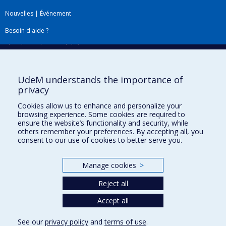
Nouvelles
|
Événement
Besoin d'aide ?
Plan du site
|
Accessibilité
Signaler une erreur
UdeM understands the importance of
privacy
Boîte à outils
Cookies allow us to enhance and personalize your
browsing experience. Some cookies are required to
Téléchargez les logos de l'ESPUM
ensure the website’s functionality and security, while
others remember your preferences. By accepting all, you
consent to our use of cookies to better serve you.
Manage cookies
>
Reject all
Accept all
Privacy
See our
privacy policy
and
terms of use
.