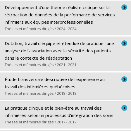
Développement d’une théorie réaliste critique sur la
rétroaction de données de la performance de services
infirmiers aux équipes interprofessionnelles
Thèses et mémoires dirigés / 2024 - 2024
Graduate :
Rapin, Joachim
Dotation, travail d’équipe et étendue de pratique : une
Cycle :
Doctoral
analyse de l’association avec la sécurité des patients
Grade :
Ph. D.
dans le contexte de réadaptation
Lien vers le document dans Papyrus
Thèses et mémoires dirigés / 2021 - 2021
Graduate :
Jomaa, Carla
Étude transversale descriptive de l'expérience au
Cycle :
Master's
travail des infirmières québécoises
Grade :
M. Sc.
Thèses et mémoires dirigés / 2018 - 2018
Lien vers le document dans Papyrus
Graduate :
Gagné, Marie-Annick
La pratique clinique et le bien-être au travail des
Cycle :
Master's
infirmières selon un processus d’intégration des soins
Grade :
M. Sc.
Thèses et mémoires dirigés / 2017 - 2017
Lien vers le document dans Papyrus