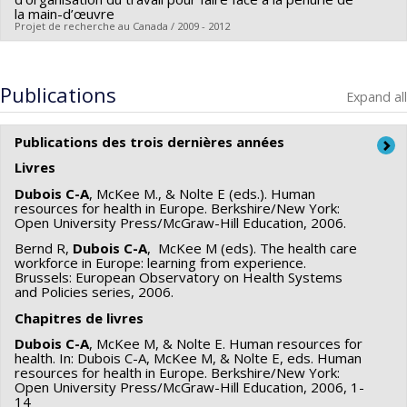
Funding sources:
FRQS/Fonds de recherche du Québec -
la main-d’œuvre
Grant programs:
Projet de recherche au Canada / 2009 - 2012
Santé (FRSQ)
Grant programs:
PVXXXXXX-Bourse de chercheur-boursier
Lead researcher :
Carl Ardy Dubois
clinicien: junior I et II et senior (offre seulement)
Publications
Expand all
Publications des trois dernières années
Livres
Dubois C-A
, McKee M., & Nolte E (eds.). Human
resources for health in Europe. Berkshire/New York:
Open University Press/McGraw-Hill Education, 2006.
Bernd R,
Dubois C-A
, McKee M (eds). The health care
workforce in Europe: learning from experience.
Brussels: European Observatory on Health Systems
and Policies series, 2006.
Chapitres de livres
Dubois C-A
, McKee M, & Nolte E. Human resources for
health. In: Dubois C-A, McKee M, & Nolte E, eds. Human
resources for health in Europe. Berkshire/New York:
Open University Press/McGraw-Hill Education, 2006, 1-
14