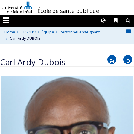
Passer
/
École de santé publique
au
contenu
Langues
Liens 
R
Menu
N
Home
L'ESPUM
Équipe
Personnel enseignant
Carl Ardy DUBOIS
Vcard
Carl Ardy Dubois