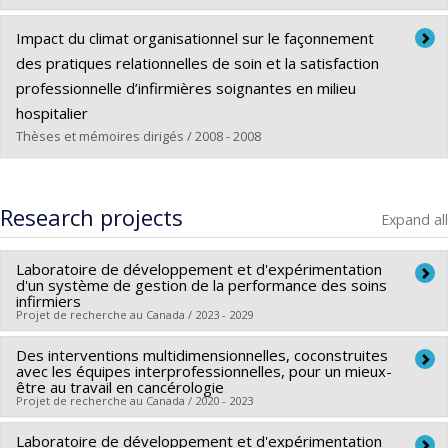
Graduate :
Rolland, Karine
Impact du climat organisationnel sur le façonnement
Cycle :
Master's
des pratiques relationnelles de soin et la satisfaction
Grade :
M. Sc.
professionnelle d’infirmières soignantes en milieu
Lien vers le document dans Papyrus
hospitalier
Thèses et mémoires dirigés / 2008 - 2008
Graduate :
Roch, Geneviève
Cycle :
Doctoral
Research projects
Expand all
Grade :
Ph. D.
Lien vers le document dans Papyrus
Laboratoire de développement et d'expérimentation
d'un système de gestion de la performance des soins
infirmiers
Projet de recherche au Canada / 2023 - 2029
Des interventions multidimensionnelles, coconstruites
Lead researcher :
Carl Ardy Dubois
avec les équipes interprofessionnelles, pour un mieux-
Funding sources:
Université de Montréal
être au travail en cancérologie
Projet de recherche au Canada / 2020 - 2023
Grant programs:
PVXXXXXX-FEI sans restriction
Laboratoire de développement et d'expérimentation
Lead researcher :
Carl Ardy Dubois