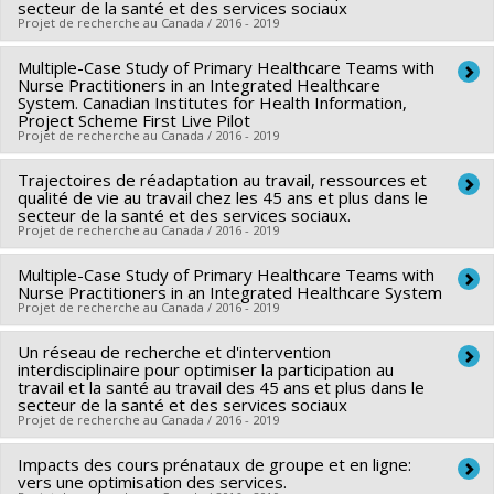
secteur de la santé et des services sociaux
Borgès Da Silva
,
André-Anne Parent
Projet de recherche au Canada / 2016 - 2019
Funding sources:
IRSC/Instituts de recherche en santé du
Canada
Multiple-Case Study of Primary Healthcare Teams with
Lead researcher :
Carl Ardy Dubois
Nurse Practitioners in an Integrated Healthcare
Grant programs:
PVX88932-(PASS) Partenariats pour
Co-researchers :
Denise Bélanger
,
Jean-Pierre Bonin
,
Julie
System. Canadian Institutes for Health Information,
Project Scheme First Live Pilot
l'amélioration des services de santé
Côté
,
Suzy Ngomo
,
Anne-Marie Laflamme
,
Kathleen
Projet de recherche au Canada / 2016 - 2019
Bentein
,
Frédéric Gilbert
,
Alex Battaglini
Funding sources:
Trajectoires de réadaptation au travail, ressources et
CRSH/Conseil de recherches en sciences
Lead researcher :
Kelley Kilpatrick
qualité de vie au travail chez les 45 ans et plus dans le
humaines du Canada , IRSC/Instituts de recherche en santé
Co-researchers :
Marie-Dominique Beaulieu
,
Carl Ardy
secteur de la santé et des services sociaux.
Projet de recherche au Canada / 2016 - 2019
du Canada
Dubois
,
Nicolas Fernandez
,
Sylvie Hains
,
Nathalie Gauthier
Grant programs:
PVX99097-Subvention de développement
Funding sources:
Institut canadien d'information sur la santé
Multiple-Case Study of Primary Healthcare Teams with
Lead researcher :
Carl Ardy Dubois
de partenariat ,
(ICIS)
Nurse Practitioners in an Integrated Healthcare System
Co-researchers :
Alain Marchand
,
Julie Côté
,
Kathleen
Projet de recherche au Canada / 2016 - 2019
Grant programs:
Bentein
Un réseau de recherche et d'intervention
Lead researcher :
Kelley Kilpatrick
Funding sources:
IRSST/Institut de recherche Robert-Sauvé
interdisciplinaire pour optimiser la participation au
Co-researchers :
Marie-Dominique Beaulieu
,
Carl Ardy
en santé et en sécurité du travail
travail et la santé au travail des 45 ans et plus dans le
secteur de la santé et des services sociaux
Dubois
,
Nicolas Fernandez
Grant programs:
PVXXXXXX-Programme de recherche
Projet de recherche au Canada / 2016 - 2019
Funding sources:
IRSC/Instituts de recherche en santé du
Canada
Impacts des cours prénataux de groupe et en ligne:
Lead researcher :
Carl Ardy Dubois
vers une optimisation des services.
Grant programs:
PVXXXXXX-(PJT) Subvention Projet