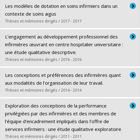
Graduate :
Longpré, Caroline
Les modèles de dotation en soins infirmiers dans un
Cycle :
Doctoral
contexte de soins aigus
Grade :
Ph. D.
Thèses et mémoires dirigés / 2017 - 2017
Lien vers le document dans Papyrus
Graduate :
Thériault, Marianne
L’engagement au développement professionnel des
Cycle :
Master's
infirmières œuvrant en centre hospitalier universitaire :
Grade :
M. Sc.
une étude qualitative descriptive.
Lien vers le document dans Papyrus
Thèses et mémoires dirigés / 2016 - 2016
Graduate :
Arpin, Elizabeth
Les conceptions et préférences des infirmières quant
Cycle :
Master's
aux modalités de l'organisation de leur travail.
Grade :
M. Sc.
Thèses et mémoires dirigés / 2014 - 2014
Lien vers le document dans Papyrus
Graduate :
Filion-Côté, Marilys
Exploration des conceptions de la performance
Cycle :
Master's
privilégiées par des infirmières et des membres de
Grade :
M. Sc.
l’équipe d’encadrement impliqués dans l’offre de
Lien vers le document dans Papyrus
services infirmiers : une étude qualitative exploratoire
Thèses et mémoires dirigés / 2011 - 2011