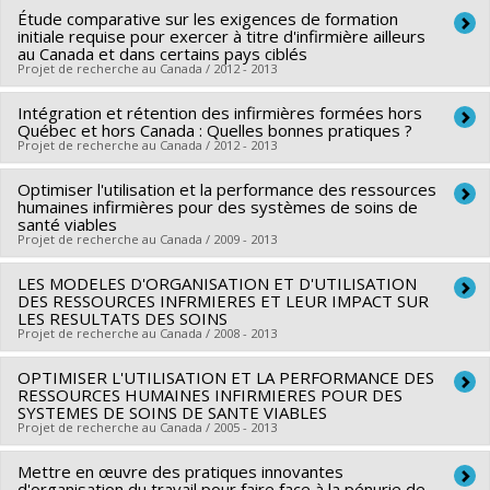
Grant programs:
PVXXXXXX-Subvention d'équipe
Étude comparative sur les exigences de formation
Lead researcher :
Carl Ardy Dubois
Funding sources:
FCRSS/Fondation canadienne de la
initiale requise pour exercer à titre d'infirmière ailleurs
Co-researchers :
Isabelle Brault
,
Jean-Louis Denis
,
recherche sur les services de santé (La)
au Canada et dans certains pays ciblés
Projet de recherche au Canada / 2012 - 2013
Kathleen Bentein
Grant programs:
PVXXXXXX-Centres de formation
régionaux
Intégration et rétention des infirmières formées hors
Lead researcher :
Carl Ardy Dubois
Québec et hors Canada : Quelles bonnes pratiques ?
Co-researchers :
Jacinthe Pepin
,
Damien Contandriopoulos
,
Projet de recherche au Canada / 2012 - 2013
Francine Girard
,
Danielle D'Amour
,
Isabelle Brault
,
Optimiser l'utilisation et la performance des ressources
Lead researcher :
Bilkis Vissandjée
Clémence Dallaire
,
Jean-Louis Denis
,
Sylvie Jetté
,
Luc
humaines infirmières pour des systèmes de soins de
Co-researchers :
Carl Ardy Dubois
,
Jeanne Évelyne Turgeon
Mathieu
santé viables
,
France Gagnon
,
Mélanie Lavoie-Tremblay
Projet de recherche au Canada / 2009 - 2013
LES MODELES D'ORGANISATION ET D'UTILISATION
Lead researcher :
Carl Ardy Dubois
DES RESSOURCES INFRMIERES ET LEUR IMPACT SUR
LES RESULTATS DES SOINS
Projet de recherche au Canada / 2008 - 2013
OPTIMISER L'UTILISATION ET LA PERFORMANCE DES
Lead researcher :
Danielle D'Amour
RESSOURCES HUMAINES INFIRMIERES POUR DES
Co-researchers :
Régis Blais
,
Michèle Rivard
,
Carl Ardy
SYSTEMES DE SOINS DE SANTE VIABLES
Projet de recherche au Canada / 2005 - 2013
Dubois
,
Sean Clarke
,
Anne Tourangeau
Funding sources:
MSSS/Ministère de la Santé et des
Mettre en œuvre des pratiques innovantes
Lead researcher :
Carl Ardy Dubois
Services sociaux
d'organisation du travail pour faire face à la pénurie de