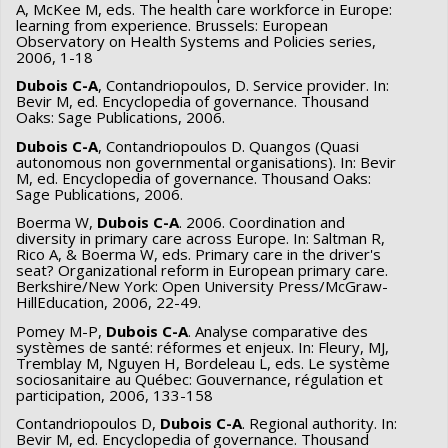
A, McKee M, eds. The health care workforce in Europe:
learning from experience. Brussels: European
Observatory on Health Systems and Policies series,
2006, 1-18
Dubois C-A
, Contandriopoulos, D. Service provider. In:
Bevir M, ed. Encyclopedia of governance. Thousand
Oaks: Sage Publications, 2006.
Dubois C-A
, Contandriopoulos D. Quangos (Quasi
autonomous non governmental organisations). In: Bevir
M, ed. Encyclopedia of governance. Thousand Oaks:
Sage Publications, 2006.
Boerma W,
Dubois C-A
. 2006. Coordination and
diversity in primary care across Europe. In: Saltman R,
Rico A, & Boerma W, eds. Primary care in the driver's
seat? Organizational reform in European primary care.
Berkshire/New York: Open University Press/McGraw-
HillEducation, 2006, 22-49.
Pomey M-P,
Dubois C-A
. Analyse comparative des
systèmes de santé: réformes et enjeux. In: Fleury, MJ,
Tremblay M, Nguyen H, Bordeleau L, eds. Le système
sociosanitaire au Québec: Gouvernance, régulation et
participation, 2006, 133-158
Contandriopoulos D,
Dubois C-A
. Regional authority. In:
Bevir M, ed. Encyclopedia of governance. Thousand