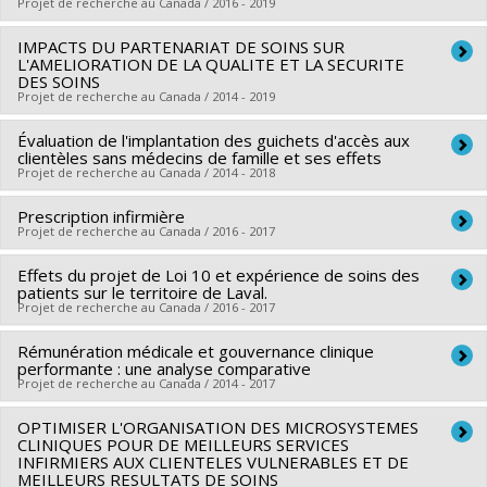
Co-researchers :
Denise Bélanger
,
Jean-Pierre Bonin
,
Projet de recherche au Canada / 2016 - 2019
Kathleen Bentein
,
Anne-Marie Laflamme
,
Julie Côté
,
IMPACTS DU PARTENARIAT DE SOINS SUR
Lead researcher :
Geneviève Roch
Frédéric Gilbert
,
Suzy Ngomo
,
Alex Battaglini
L'AMELIORATION DE LA QUALITE ET LA SECURITE
Co-researchers :
Deena White
,
Carl Ardy Dubois
,
Roxane
DES SOINS
Projet de recherche au Canada / 2014 - 2019
Borgès Da Silva
,
André-Anne Parent
Funding sources:
FRQS/Fonds de recherche du Québec -
Évaluation de l'implantation des guichets d'accès aux
Lead researcher :
Marie-Pascale Pomey
Santé (FRSQ)
clientèles sans médecins de famille et ses effets
Co-researchers :
Marie-Dominique Beaulieu
,
Carl Ardy
Projet de recherche au Canada / 2014 - 2018
Grant programs:
PVXXXXXX-Recherches sur les services de
Dubois
,
Jean-François Pelletier
,
Philippe Karazivan
,
Jean-
santé (PASS)
Prescription infirmière
Lead researcher :
Mylaine Breton
Louis Denis
,
Olivier Las Vergnas
,
Emmanuelle Jouet
,
Luigi
Projet de recherche au Canada / 2016 - 2017
Co-researchers :
Carl Ardy Dubois
Flora
,
G. Ross Baker
Funding sources:
FRQS/Fonds de recherche du Québec -
Effets du projet de Loi 10 et expérience de soins des
Lead researcher :
Roxane Borgès Da Silva
Funding sources:
IRSC/Instituts de recherche en santé du
patients sur le territoire de Laval.
Santé (FRSQ)
Co-researchers :
Carl Ardy Dubois
,
Isabelle Brault
Canada , MSSS/Ministère de la Santé et des Services sociaux
Projet de recherche au Canada / 2016 - 2017
Grant programs:
PVXXXXXX-Recherches sur l'urgence et le
Funding sources:
Ordre des infirmières et infirmiers du
Grant programs:
PVX88932-(PASS) Partenariats pour
Rémunération médicale et gouvernance clinique
Lead researcher :
Roxane Borgès Da Silva
continuum des soins
Québec
l'amélioration des services de santé ,
performante : une analyse comparative
Co-researchers :
Régis Blais
,
Marie-Pascale Pomey
,
Carl
Grant programs:
Projet de recherche au Canada / 2014 - 2017
Ardy Dubois
OPTIMISER L'ORGANISATION DES MICROSYSTEMES
Lead researcher :
Jean-Louis Denis
Funding sources:
Centre de santé et de services sociaux de
CLINIQUES POUR DE MEILLEURS SERVICES
Co-researchers :
Raynald Pineault
,
Marie-Pascale Pomey
,
Laval
INFIRMIERS AUX CLIENTELES VULNERABLES ET DE
MEILLEURS RESULTATS DE SOINS
Carl Ardy Dubois
,
Roxane Borgès Da Silva
,
Catherine Régis