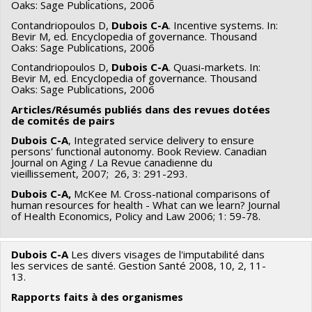
Oaks: Sage Publications, 2006
Contandriopoulos D,
Dubois C-A
. Incentive systems. In:
Bevir M, ed. Encyclopedia of governance. Thousand
Oaks: Sage Publications, 2006
Contandriopoulos D,
Dubois C-A
. Quasi-markets. In:
Bevir M, ed. Encyclopedia of governance. Thousand
Oaks: Sage Publications, 2006
Articles/Résumés publiés dans des revues dotées
de comités de pairs
Dubois C-A
, Integrated service delivery to ensure
persons' functional autonomy. Book Review. Canadian
Journal on Aging / La Revue canadienne du
vieillissement, 2007; 26, 3: 291-293.
Dubois C-A,
McKee M. Cross-national comparisons of
human resources for health - What can we learn? Journal
of Health Economics, Policy and Law 2006; 1: 59-78.
Dubois C-A
Les divers visages de l'imputabilité dans
Articles publiés dans des revues sans comités de pairs
les services de santé. Gestion Santé 2008, 10, 2, 11-
13.
Rapports faits à des organismes