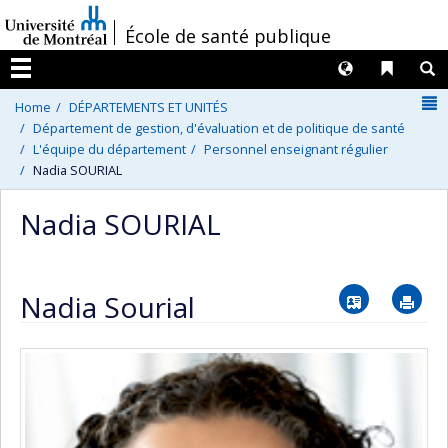
Passer
/
École de santé publique
au
contenu
Langues
Liens 
R
Menu
N
Home
DÉPARTEMENTS ET UNITÉS
Département de gestion, d'évaluation et de politique de santé
L'équipe du département
Personnel enseignant régulier
Nadia SOURIAL
Nadia SOURIAL
Vcard
Im
Nadia Sourial