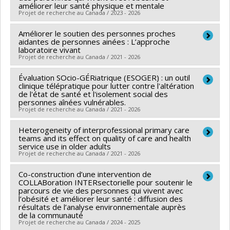
améliorer leur santé physique et mentale
Funding sources:
MSSS/Ministère de la Santé et des
Projet de recherche au Canada / 2023 - 2026
Services sociaux
Améliorer le soutien des personnes proches
Lead researcher :
Géraldine Layani
Grant programs:
aidantes de personnes ainées : L’approche
Co-researchers :
Antoine Boivin
,
Brigitte Vachon
,
laboratoire vivant
Projet de recherche au Canada / 2021 - 2026
Nadia Sourial
,
Lily Lessard
,
Audrey L'Espérance
,
Jean-Baptiste GARTNER
Évaluation SOcio-GÉRiatrique (ESOGER) : un outil
Lead researcher :
Olivier Beauchet
clinique télépratique pour lutter contre l'altération
Co-researchers :
Nadia Sourial
,
Kim Sawchuk
,
Sophie
de l'état de santé et l'isolement social des
personnes aînées vulnérables.
Éthier
Projet de recherche au Canada / 2021 - 2026
Funding sources:
FRQS/Fonds de recherche du
Québec - Santé (FRSQ)
Heterogeneity of interprofessional primary care
Lead researcher :
Olivier Beauchet
teams and its effect on quality of care and health
Grant programs:
PVXXXXXX-Plateforme de
Co-researchers :
Nadia Sourial
service use in older adults
Projet de recherche au Canada / 2021 - 2026
financements de la recherche intersectorielle sur le
Funding sources:
FRQSC/Fonds de recherche du
vieillissement - volet Living Lab (financement partagé
Québec - Société et culture (FQRSC)
Co-construction d’une intervention de
Lead researcher :
Nadia Sourial
entre les fonds de recherche du Québec)
Grant programs:
COLLABoration INTERsectorielle pour soutenir le
PVXXXXXX-(AC) Actions concertées -
Co-researchers :
Janusz Kaczorowski
,
Cristina Longo
,
parcours de vie des personnes qui vivent avec
générique
l’obésité et améliorer leur santé : diffusion des
Catherine Hudon
,
Mylaine Breton
,
Claire Godard-
résultats de l’analyse environnementale auprès
Sebillotte
,
Anaïs Lacasse
de la communauté
Projet de recherche au Canada / 2024 - 2025
Funding sources:
IRSC/Instituts de recherche en santé