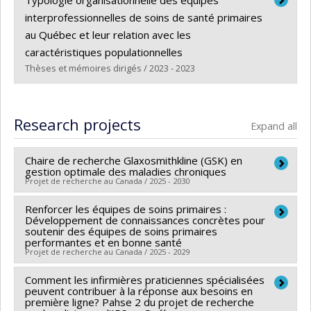
Typologie organisationnelle des équipes
Cycle :
Master's
interprofessionnelles de soins de santé primaires
Grade :
M. Sc.
au Québec et leur relation avec les
Lien vers le document dans Papyrus
caractéristiques populationnelles
Thèses et mémoires dirigés / 2023 - 2023
Graduate :
Rodríguez Duarte, María Alejandra
Cycle :
Master's
Research projects
Expand all
Grade :
M. Sc.
Lien vers le document dans Papyrus
Chaire de recherche Glaxosmithkline (GSK) en
gestion optimale des maladies chroniques
Projet de recherche au Canada / 2025 - 2030
Renforcer les équipes de soins primaires :
Lead researcher :
Géraldine Layani
,
Nadia Sourial
Développement de connaissances concrètes pour
soutenir des équipes de soins primaires
performantes et en bonne santé
Projet de recherche au Canada / 2025 - 2029
Comment les infirmières praticiennes spécialisées
Lead researcher :
Nadia Sourial
peuvent contribuer à la réponse aux besoins en
Funding sources:
FRQS/Fonds de recherche du
première ligne? Pahse 2 du projet de recherche