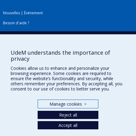
Nouvelles
|
Événement
Besoin d'aide ?
Plan du site
|
Accessibilité
Signaler une erreur
UdeM understands the importance of
privacy
Boîte à outils
Cookies allow us to enhance and personalize your
browsing experience. Some cookies are required to
Téléchargez les logos de l'ESPUM
ensure the website’s functionality and security, while
others remember your preferences. By accepting all, you
consent to our use of cookies to better serve you.
Manage cookies
>
Reject all
Accept all