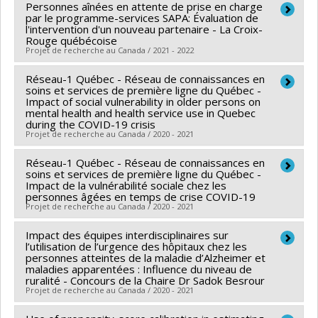
Personnes aînées en attente de prise en charge
Lead researcher :
Nadia Sourial
par le programme-services SAPA: Évaluation de
Funding sources:
FRQS/Fonds de recherche du
l'intervention d'un nouveau partenaire - La Croix-
Rouge québécoise
Québec - Santé (FRSQ)
Projet de recherche au Canada / 2021 - 2022
Grant programs:
PVXXXXXX-IMPULSION - appel
Vieillissement
Réseau-1 Québec - Réseau de connaissances en
Funding sources:
FRQS/Fonds de recherche du
soins et services de première ligne du Québec -
Québec - Santé (FRSQ)
Impact of social vulnerability in older persons on
mental health and health service use in Quebec
Grant programs:
PVXXXXXX-IMPULSION - appel
during the COVID-19 crisis
Vieillissement
Projet de recherche au Canada / 2020 - 2021
Réseau-1 Québec - Réseau de connaissances en
Co-researchers :
Nadia Sourial
soins et services de première ligne du Québec -
Funding sources:
FRQS/Fonds de recherche du
Impact de la vulnérabilité sociale chez les
personnes âgées en temps de crise COVID-19
Québec - Santé (FRSQ)
Projet de recherche au Canada / 2020 - 2021
Grant programs:
PVXXXXXX-Réseaux thématiques de
recherche
Impact des équipes interdisciplinaires sur
Co-researchers :
Nadia Sourial
l’utilisation de l’urgence des hôpitaux chez les
Funding sources:
FRQS/Fonds de recherche du
personnes atteintes de la maladie d’Alzheimer et
maladies apparentées : Influence du niveau de
Québec - Santé (FRSQ)
ruralité - Concours de la Chaire Dr Sadok Besrour
Grant programs:
PVXXXXXX-Réseaux thématiques de
Projet de recherche au Canada / 2020 - 2021
recherche