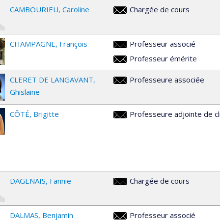
CAMBOURIEU
Caroline
Chargée de cours
c.cambourieu@umontreal.ca
CHAMPAGNE
François
Professeur associé
francois.champagne@umontreal
Professeur émérite
francois.champagne@umontreal
CLERET DE LANGAVANT
Professeure associée
ghislaine.delangavant@umontre
Ghislaine
CÔTÉ
Brigitte
Professeure adjointe de cl
brigitte.cote@umontreal.ca
DAGENAIS
Fannie
Chargée de cours
fannie.dagenais@umontreal.ca
DALMAS
Benjamin
Professeur associé