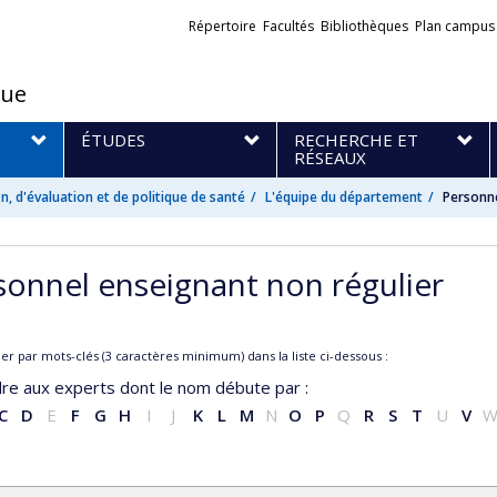
Liens
Répertoire
Facultés
Bibliothèques
Plan campus
externes
que
S
ÉTUDES
RECHERCHE ET
RÉSEAUX
, d'évaluation et de politique de santé
L'équipe du département
Personne
sonnel enseignant non régulier
r par mots-clés (3 caractères minimum) dans la liste ci-dessous :
re aux experts dont le nom débute par :
C
D
E
F
G
H
I
J
K
L
M
N
O
P
Q
R
S
T
U
V