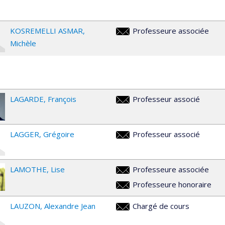
KOSREMELLI ASMAR
Professeure associée
michele.kosremelli.asmar@umon
Michèle
LAGARDE
François
Professeur associé
francois.lagarde@umontreal.ca
LAGGER
Grégoire
Professeur associé
gegoire.lagger@umontreal.ca
LAMOTHE
Lise
Professeure associée
lise.lamothe@umontreal.ca
Professeure honoraire
lise.lamothe@umontreal.ca
LAUZON
Alexandre Jean
Chargé de cours
jean.alexandre.lauzon@umontre