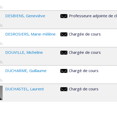
benjamin.dalmas@umontreal.ca
DESBIENS
Geneviève
Professeure adjointe de cl
g.desbiens@umontreal.ca
DESROSIERS
Marie-Hélène
Chargée de cours
marie-
helene.desrosiers.1@umontreal
DOUVILLE
Micheline
Chargée de cours
micheline.douville@umontreal.c
DUCHARME
Guillaume
Chargé de cours
guillaume.ducharme@umontreal
DUCHASTEL
Laurent
Chargé de cours
laurent.duchastel@umontreal.c