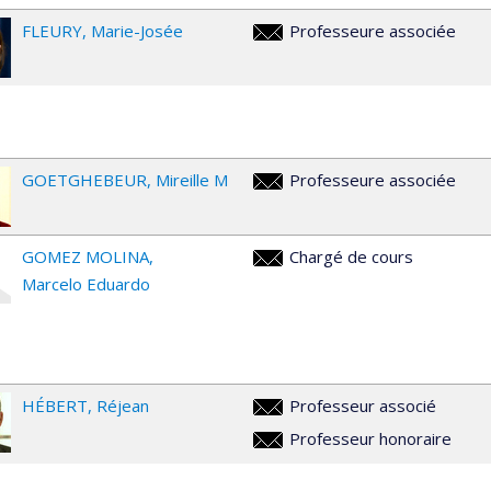
FLEURY
Marie-Josée
Professeure associée
marie-
josee.fleury@umontreal.ca
GOETGHEBEUR
Mireille M
Professeure associée
mm.goetghebeur@umontreal.c
GOMEZ MOLINA
Chargé de cours
marcelo.eduardo.gomez.molina
Marcelo Eduardo
HÉBERT
Réjean
Professeur associé
rejean.hebert@umontreal.ca
Professeur honoraire
rejean.hebert@umontreal.ca