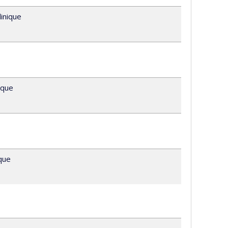
inique
ique
ique