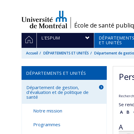
Passer
au
contenu
/
École de santé publi
Navigation
ACCUEIL
L'ESPUM
DÉPARTEMENT
principale
ET UNITÉS
Accueil
DÉPARTEMENTS ET UNITÉS
Département de gestion
DÉPARTEMENTS ET UNITÉS
Per
Département de gestion,
d'évaluation et de politique de
Recherche
santé
Se rend
Notre mission
A
B
Programmes
A