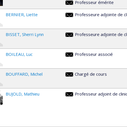
Professeur émérite
francois.beland@umontreal.ca
BERNIER
Liette
Professeure adjointe de cl
liette.bernier@umontreal.ca
BISSET
Sherri Lynn
Professeure adjointe de cl
sherri.l.bisset@umontreal.ca
BOILEAU
Luc
Professeur associé
luc.boileau@umontreal.ca
BOUFFARD
Michel
Chargé de cours
michel.bouffard@umontreal.ca
BUJOLD
Mathieu
Professeur adjoint de clin
mathieu.bujold@umontreal.ca