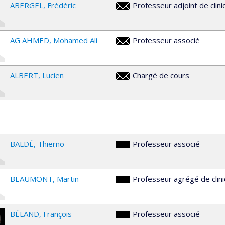
ABERGEL
Frédéric
Professeur adjoint de clin
frederic.abergel@umontreal.ca
AG AHMED
Mohamed Ali
Professeur associé
mohamed.ali.ag.ahmed@umontr
ALBERT
Lucien
Chargé de cours
lucien.albert@umontreal.ca
BALDÉ
Thierno
Professeur associé
thierno.balde@umontreal.ca
BEAUMONT
Martin
Professeur agrégé de clin
martin.beaumont@umontreal.c
BÉLAND
François
Professeur associé
francois.beland@umontreal.ca