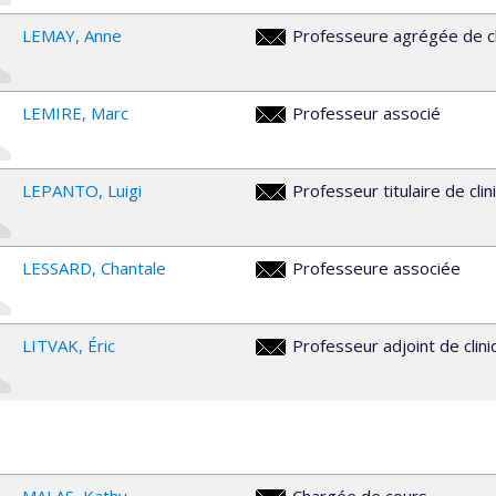
LEMAY
Anne
Professeure agrégée de cl
anne.lemay.1@umontreal.ca
LEMIRE
Marc
Professeur associé
marc.lemire@umontreal.ca
LEPANTO
Luigi
Professeur titulaire de clin
luigi.lepanto@umontreal.ca
LESSARD
Chantale
Professeure associée
chantale.lessard@umontreal.ca
LITVAK
Éric
Professeur adjoint de clin
eric.litvak@umontreal.ca