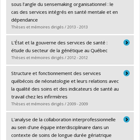
Cycle :
Maîtrise
sous l’angle du sensemaking organisationnel : le
Diplôme obtenu :
M. Sc.
cas des services intégrés en santé mentale et en
Lien vers le document dans Papyrus
dépendance
Thèses et mémoires dirigés / 2013 - 2013
Diplômé(e) :
Sylvain, Chantal
L'État et la gouverne des services de santé :
Cycle :
Doctorat
étude du secteur de la génétique au Québec
Diplôme obtenu :
Ph. D.
Thèses et mémoires dirigés / 2012 - 2012
Lien vers le document dans Papyrus
Diplômé(e) :
Paquette, Marie-Andrée
Structure et fonctionnement des services
Cycle :
Doctorat
québécois de néonatologie et leurs relations avec
Diplôme obtenu :
Ph. D.
la qualité des soins et des indicateurs de santé au
Lien vers le document dans Papyrus
travail chez les infirmières
Thèses et mémoires dirigés / 2009 - 2009
Diplômé(e) :
Rochefort, Christian
L'analyse de la collaboration interprofessionnelle
Cycle :
Doctorat
au sein d'une équipe interdisciplinaire dans un
Diplôme obtenu :
Ph. D.
contexte de soins de longue durée gériatrique