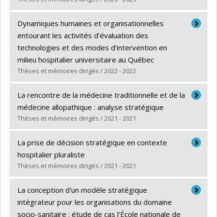
Diplômé(e) :
Derraji, Monsef
Dynamiques humaines et organisationnelles
Cycle :
Doctorat
entourant les activités d’évaluation des
Diplôme obtenu :
Ph. D.
technologies et des modes d’intervention en
Lien vers le document dans Papyrus
milieu hospitalier universitaire au Québec
Thèses et mémoires dirigés / 2022 - 2022
Diplômé(e) :
Tony, Michèle
La rencontre de la médecine traditionnelle et de la
Cycle :
Doctorat
médecine allopathique : analyse stratégique
Diplôme obtenu :
Ph. D.
Thèses et mémoires dirigés / 2021 - 2021
Lien vers le document dans Papyrus
Diplômé(e) :
Sit, Vanessa
La prise de décision stratégique en contexte
Cycle :
Doctorat
hospitalier pluraliste
Diplôme obtenu :
Ph. D.
Thèses et mémoires dirigés / 2021 - 2021
Lien vers le document dans Papyrus
Diplômé(e) :
El Khoury, Caline
La conception d'un modèle stratégique
Cycle :
Doctorat
intégrateur pour les organisations du domaine
Diplôme obtenu :
Ph. D.
socio-sanitaire : étude de cas l'École nationale de