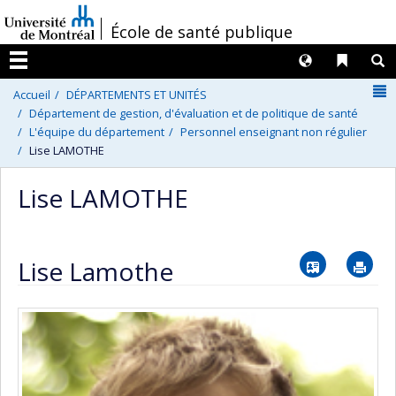
Passer
/
École de santé publique
au
contenu
Langues
Liens 
R
Menu
N
Accueil
DÉPARTEMENTS ET UNITÉS
Département de gestion, d'évaluation et de politique de santé
L'équipe du département
Personnel enseignant non régulier
Lise LAMOTHE
Lise LAMOTHE
Vcard
Im
Lise Lamothe