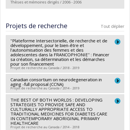
Lien vers le document dans Papyrus
Thèses et mémoires dirigés / 2006 - 2006
Diplômé(e) :
Camiré, France
Cycle :
Maîtrise
Projets de recherche
Tout déplier
Diplôme obtenu :
M. Sc.
Lien vers le document dans Papyrus
''Plateforme Intersectorielle, de recherche et de
développement, pour le bien-être et
l'autonomisation des femmes et des
adolescentes dans la FRANCOPHONIE'' : Financer
sa création, sa détermination et les démarches
pour son financement
Projet de recherche au Canada / 2018 - 2019
Canadian consortium on neurodegeneration in
Chercheur principal :
Marie Hatem
aging -full proposal (CCNA)
Co-chercheurs :
Violaine Lemay
,
Lise Lamothe
Projet de recherche au Canada / 2014 - 2019
Sources de financement :
CRSH/Conseil de recherches
THE BEST OF BOTH WORLDS : DEVELOPING
Chercheur principal :
Howard Chertkow
en sciences humaines du Canada
STRATEGIES TO PROVIDE SAFE AND
Co-chercheurs :
Guylaine Ferland
,
Jean-Pierre Gagné
,
Programmes de subvention :
CULTURALLY APPROPRIATE ACCESS TO
PVXXXXXX-FGR –
TRADITIONAL MEDICINES FOR DIABETES CARE
Pierrette Gaudreau
,
Hélène Kergoat
,
Sylvie Belleville
Subvention de recherche institutionnelle
IN CONTEMPORARY ABORIGINAL PRIMARY
,
Julien Doyon
,
Marie-Jeanne Kergoat
,
Bryna
HEALTHCARE
Projet de recherche au Canada / 2014 - 2018
Shatenstein
,
Hélène Girouard
,
Anne Bourbonnais
,