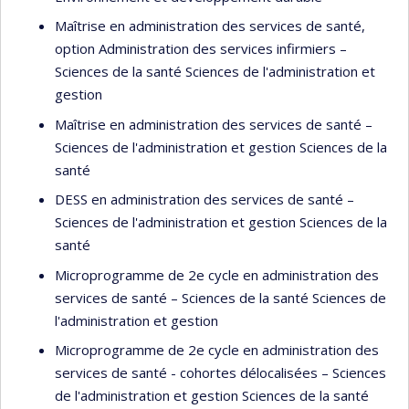
services et sur les dynamiques associées au partenariat
Maîtrise en administration des services de santé,
public-privé dans la gestion des projets de
option Administration des services infirmiers –
transformations.
Sciences de la santé Sciences de l'administration et
gestion
Ces travaux ont fait l’objet de nombreuses publications et
communications tant universitaires que professionnelles,
Maîtrise en administration des services de santé –
sur la scène locale et internationale. Elle est aussi membre
Sciences de l'administration et gestion Sciences de la
du Conseil du médicament depuis sa création.
santé
DESS en administration des services de santé –
Sciences de l'administration et gestion Sciences de la
santé
Microprogramme de 2e cycle en administration des
services de santé – Sciences de la santé Sciences de
l'administration et gestion
Microprogramme de 2e cycle en administration des
services de santé - cohortes délocalisées – Sciences
de l'administration et gestion Sciences de la santé