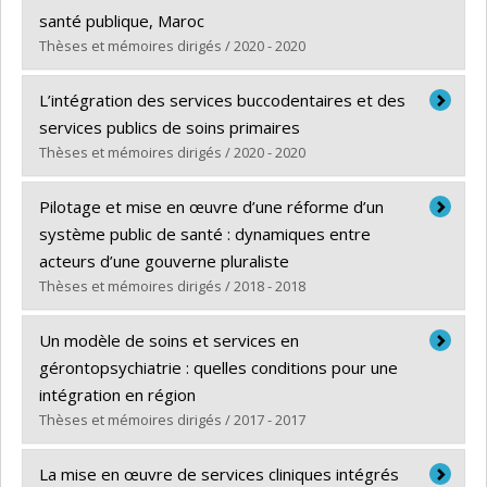
Lien vers le document dans Papyrus
santé publique, Maroc
Thèses et mémoires dirigés / 2020 - 2020
Diplômé(e) :
Iraqi, Hassan
L’intégration des services buccodentaires et des
Cycle :
Maîtrise
services publics de soins primaires
Diplôme obtenu :
M. Sc.
Thèses et mémoires dirigés / 2020 - 2020
Lien vers le document dans Papyrus
Diplômé(e) :
Teodorescu, Hermina
Pilotage et mise en œuvre d’une réforme d’un
Cycle :
Doctorat
système public de santé : dynamiques entre
Diplôme obtenu :
Ph. D.
acteurs d’une gouverne pluraliste
Lien vers le document dans Papyrus
Thèses et mémoires dirigés / 2018 - 2018
Diplômé(e) :
Collin, Stéphanie
Un modèle de soins et services en
Cycle :
Doctorat
gérontopsychiatrie : quelles conditions pour une
Diplôme obtenu :
Ph. D.
intégration en région
Lien vers le document dans Papyrus
Thèses et mémoires dirigés / 2017 - 2017
Diplômé(e) :
Bourricand-Valois, Marie-Françoise
La mise en œuvre de services cliniques intégrés