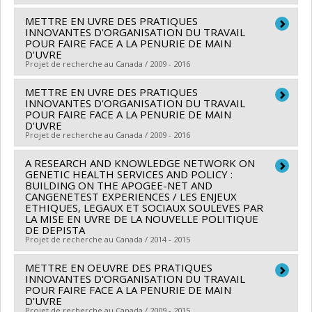
Nicole Caza
,
Richard Hoge
,
Janusz Kaczorowski
,
METTRE EN UVRE DES PRATIQUES
Chercheur principal :
Pierre Haddad
INNOVANTES D'ORGANISATION DU TRAVAIL
Marie Andrée Bruneau
,
Oury Monchi
,
Roxane Borgès
Co-chercheurs :
Lise Lamothe
,
Alain Cuerrier
,
Cory
POUR FAIRE FACE A LA PENURIE DE MAIN
Da Silva
,
Lise Lamothe
,
Fadi Massoud
,
Alain Robillard
D'UVRE
Harris
,
Jane Blacksmith
,
Minnie Awashish
,
François
Projet de recherche au Canada / 2009 - 2016
,
Yves Robitaille
,
Ovidiu Lungu
,
Michel Panisset
,
Ana
Chagnon
Inés Ansaldo
,
Céline Chayer
,
Nathalie Bier
,
Lune
Sources de financement :
METTRE EN UVRE DES PRATIQUES
IRSC/Instituts de recherche
Chercheur principal :
Carl Ardy Dubois
Bellec
INNOVANTES D'ORGANISATION DU TRAVAIL
en santé du Canada
Co-chercheurs :
Lise Lamothe
,
Luce Beauregard
,
POUR FAIRE FACE A LA PENURIE DE MAIN
Sources de financement :
IRSC/Instituts de recherche
D'UVRE
Programmes de subvention :
PVXX5647-(MOP)
Patrick Dube
,
André Giroux
,
Kathleen Bentein
,
Projet de recherche au Canada / 2009 - 2016
en santé du Canada
Subvention de fonctionnement incluant les
Frédéric Gilbert
,
Odette Bolduc
,
Daniele Francoeur
,
Programmes de subvention :
subventions de fonctionnement programmatiques
Alex Battaglini
A RESEARCH AND KNOWLEDGE NETWORK ON
,
Daniel Corbeil
,
Jean-Luc Bedard
,
Jean-
Chercheur principal :
Carl Ardy Dubois
GENETIC HEALTH SERVICES AND POLICY :
(général)
Philippe Ferland
Co-chercheurs :
Lise Lamothe
,
Luce Beauregard
,
BUILDING ON THE APOGEE-NET AND
CANGENETEST EXPERIENCES / LES ENJEUX
Sources de financement :
CSSS de Bordeaux-
Patrick Dube
,
André Giroux
,
Kathleen Bentein
,
ETHIQUES, LEGAUX ET SOCIAUX SOULEVES PAR
Cartierville-Saint-Laurent
Frédéric Gilbert
,
Odette Bolduc
,
Daniele Francoeur
,
LA MISE EN UVRE DE LA NOUVELLE POLITIQUE
DE DEPISTA
Programmes de subvention :
Alex Battaglini
,
Daniel Corbeil
,
Jean-Luc Bedard
,
Jean-
Projet de recherche au Canada / 2014 - 2015
Philippe Ferland
METTRE EN OEUVRE DES PRATIQUES
Sources de financement :
Chercheur principal :
François Rousseau
CSSS Cavendish/Centre de
INNOVANTES D'ORGANISATION DU TRAVAIL
santé et de services sociaux Cavendish
Co-chercheurs :
Lise Lamothe
POUR FAIRE FACE A LA PENURIE DE MAIN
D'UVRE
Programmes de subvention :
Sources de financement :
IRSC/Instituts de recherche
Projet de recherche au Canada / 2009 - 2015