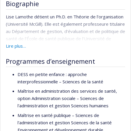
Biographie
Lise Lamothe détient un Ph.D. en Théorie de l’organisation
(Université McGill). Elle est également professeure titulaire
au Département de gestion, d'évaluation et de politique de
santé de l’École de santé publique de l’Université de
Montréal et est aussi responsable des programmes
Lire plus…
d'enseignement de ce département. Elle est chercheure
Programmes d’enseignement
régulière au Groupe de Recherche Interdisciplinaire en
Santé depuis 2001.
DESS en petite enfance : approche
Ses intérêts de recherche portent sur la gouverne et la
interprofessionnelle – Sciences de la santé
transformation des organisations de la santé. De façon
Maîtrise en administration des services de santé,
plus spécifique, ses recherches portent sur les
option Administration sociale – Sciences de
dynamiques professionnelles associées à la transformation
l'administration et gestion Sciences humaines
des organisations de santé, les dynamiques associées aux
Maîtrise en santé publique – Sciences de
fusions d‘établissements et à la formation des réseaux
l'administration et gestion Sciences de la santé
des services intégrés, les effets structurant des NTIC
Environnement et développement durable
dans la transformation des processus des soins et