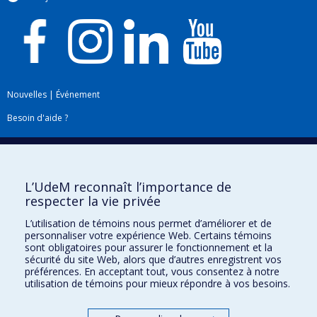
Nouvelles
|
Événement
Besoin d'aide ?
Plan du site
|
Accessibilité
Signaler une erreur
L’UdeM reconnaît l’importance de
respecter la vie privée
Boîte à outils
L’utilisation de témoins nous permet d’améliorer et de
personnaliser votre expérience Web. Certains témoins
Téléchargez les logos de l'ESPUM
sont obligatoires pour assurer le fonctionnement et la
sécurité du site Web, alors que d’autres enregistrent vos
préférences. En acceptant tout, vous consentez à notre
utilisation de témoins pour mieux répondre à vos besoins.