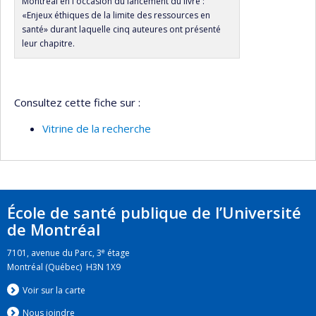
Montréal en l'occasion du lancement du livre :
«Enjeux éthiques de la limite des ressources en
santé» durant laquelle cinq auteures ont présenté
leur chapitre.
Consultez cette fiche sur :
Vitrine de la recherche
École de santé publique de l’Université
de Montréal
e
7101, avenue du Parc, 3
étage
Montréal (Québec) H3N 1X9
Voir sur la carte
Nous jo
i
ndre