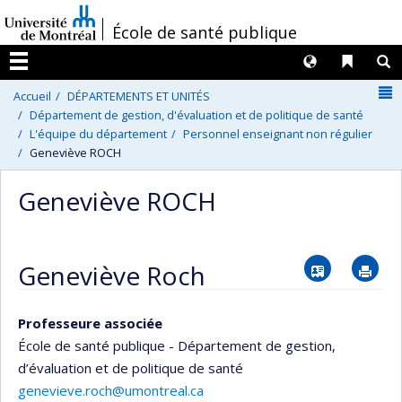
Passer
/
École de santé publique
au
contenu
Langues
Liens 
R
Menu
N
Accueil
DÉPARTEMENTS ET UNITÉS
Département de gestion, d'évaluation et de politique de santé
L'équipe du département
Personnel enseignant non régulier
Geneviève ROCH
Geneviève ROCH
Vcard
Im
Geneviève Roch
Professeure associée
École de santé publique - Département de gestion,
d’évaluation et de politique de santé
genevieve.roch@umontreal.ca