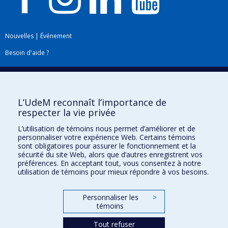
Nouvelles
|
Événement
Besoin d'aide ?
Plan du site
|
Accessibilité
Signaler une erreur
L’UdeM reconnaît l’importance de
respecter la vie privée
Boîte à outils
L’utilisation de témoins nous permet d’améliorer et de
personnaliser votre expérience Web. Certains témoins
Téléchargez les logos de l'ESPUM
sont obligatoires pour assurer le fonctionnement et la
sécurité du site Web, alors que d’autres enregistrent vos
préférences. En acceptant tout, vous consentez à notre
utilisation de témoins pour mieux répondre à vos besoins.
Personnaliser les
>
témoins
Tout refuser