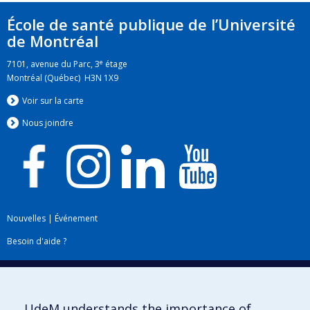
École de santé publique de l’Université
de Montréal
e
7101, avenue du Parc, 3
étage
Montréal (Québec) H3N 1X9
Voir sur la carte
Nous jo
i
ndre
Nouvelles
|
Événement
Besoin d'aide ?
Plan du site
|
Accessibilité
Signaler une erreur
UdeM understands the importance of