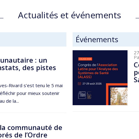
Actualités et événements
Événements
27
Pa
nautaire : un
C
nstats, des pistes
p
S
ves-Rivard s’est tenu le 5 mai
éfléchir pour mieux soutenir
u de la...
 la communauté de
rés de l’Ordre