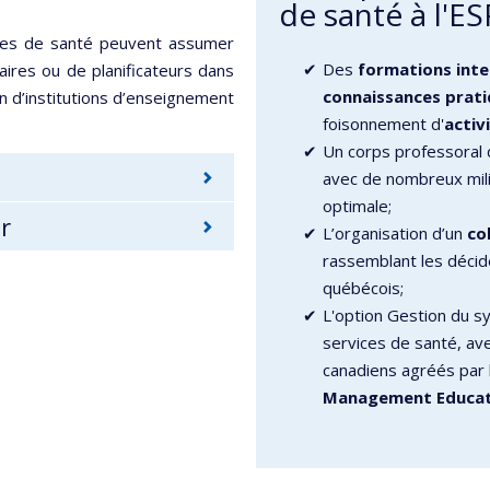
de santé à l'
ices de santé peuvent assumer
Des
formations inter
aires ou de planificateurs dans
connaissances prat
in d’institutions d’enseignement
foisonnement d'
activ
Un corps professoral
avec de nombreux mili
optimale;
r
L’organisation d’un
co
rassemblant les décid
québécois;
L'option Gestion du s
services de santé, av
canadiens agréés par
Management Educat