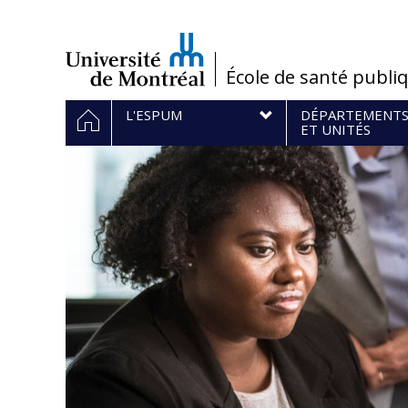
Passer
au
contenu
/
École de santé publi
Navigation
HOME
L'ESPUM
DÉPARTEMENT
principale
ET UNITÉS