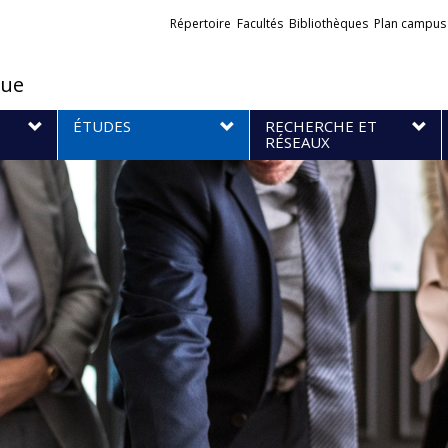
Liens
Répertoire
Facultés
Bibliothèques
Plan campus
externes
que
S
ÉTUDES
RECHERCHE ET
RÉSEAUX