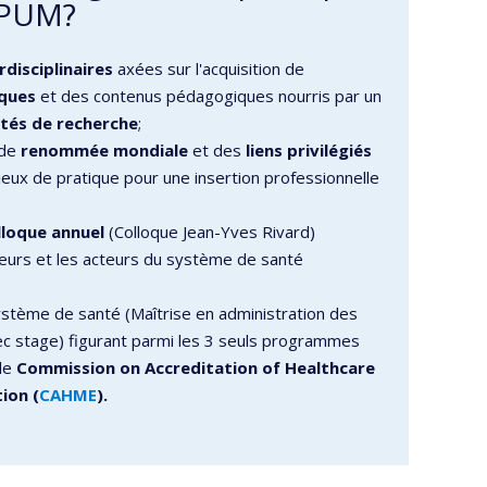
ESPUM?
disciplinaires
axées sur l'acquisition de
iques
et des contenus pédagogiques nourris par un
ités de recherche
;
 de
renommée mondiale
et des
liens privilégiés
eux de pratique pour une insertion professionnelle
lloque annuel
(Colloque Jean-Yves Rivard)
eurs et les acteurs du système de santé
ystème de santé (Maîtrise en administration des
ec stage) figurant parmi les 3 seuls programmes
 le
Commission on Accreditation of Healthcare
ion (
CAHME
).