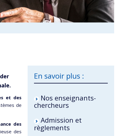
En savoir plus :
ader
nale.
Nos enseignants-
es et des
chercheurs
ystèmes de
Admission et
mance des
règlements
icieuse des