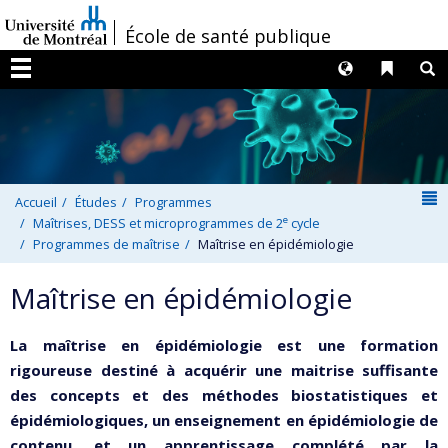
Passer
/
École de santé publique
au
contenu
Langues
Liens 
R
Menu
N
Accueil
Études
Programmes
e
Maîtrises, DESS et microprogrammes de 2
cycle
Programmes de maîtrise
Maîtrise en épidémiologie
Maîtrise en épidémiologie
La maîtrise en épidémiologie est une formation
rigoureuse destiné à acquérir une maitrise suffisante
des concepts et des méthodes biostatistiques et
épidémiologiques, un enseignement en épidémiologie de
contenu, et un apprentissage complété par la