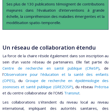
Ses plus de 130 publications témoignent de contributions
majeures dans l'évaluation d'interventions à grande
échelle, la compréhension des maladies émergentes et la
modélisation spatio-temporelle.
Un réseau de collaboration étendu
La force de la chaire réside également dans son inscription au
sein d'un vaste réseau de partenaires. Elle fait partie du
Centre de recherche en santé publique (CReSP)
, de
l'
Observatoire pour l'éducation et la santé des enfants
(OPES)
, du
Groupe de recherche en épidémiologie des
zoonoses et santé publique (GREZOSP)
, du réseau
Précrisa
et du centre collaborateur de l'OMS
Transnut
.
Les collaborations s'étendent du niveau local au niveau
international, impliquant des autorités sanitaires, des