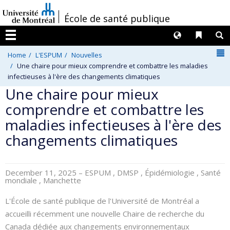
Passer
/
École de santé publique
au
contenu
Langues
Liens 
R
Menu
N
Home
L'ESPUM
Nouvelles
Une chaire pour mieux comprendre et combattre les maladies
infectieuses à l'ère des changements climatiques
Une chaire pour mieux
comprendre et combattre les
maladies infectieuses à l'ère des
changements climatiques
December 11, 2025
– ESPUM , DMSP , Épidémiologie , Santé
mondiale , Manchette
L'École de santé publique de l'Université de Montréal a
accueilli récemment une nouvelle Chaire de recherche du
Canada dédiée aux changements environnementaux