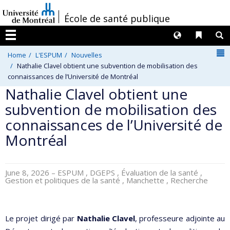
Passer
/
École de santé publique
au
contenu
Langues
Liens 
R
Menu
N
Home
L'ESPUM
Nouvelles
Nathalie Clavel obtient une subvention de mobilisation des
connaissances de l’Université de Montréal
Nathalie Clavel obtient une
subvention de mobilisation des
connaissances de l’Université de
Montréal
June 8, 2026
– ESPUM , DGEPS , Évaluation de la santé ,
Gestion et politiques de la santé , Manchette , Recherche
Le projet dirigé par
Nathalie Clavel
, professeure adjointe au