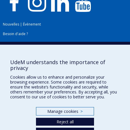
Nouvelles
|
Événement
Besoin d'aide ?
Plan du site
|
Accessibilité
Signaler une erreur
UdeM understands the importance of
privacy
Boîte à outils
Cookies allow us to enhance and personalize your
browsing experience. Some cookies are required to
Téléchargez les logos de l'ESPUM
ensure the website’s functionality and security, while
others remember your preferences. By accepting all, you
consent to our use of cookies to better serve you.
Manage cookies
>
Reject all