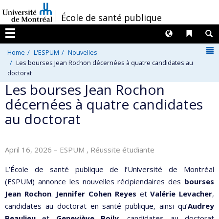
Passer
/
École de santé publique
au
contenu
Langues
Liens 
R
Menu
N
Home
L'ESPUM
Nouvelles
Les bourses Jean Rochon décernées à quatre candidates au
doctorat
Les bourses Jean Rochon
décernées à quatre candidates
au doctorat
April 16, 2026
– ESPUM , Réussite étudiante
L’École de santé publique de l’Université de Montréal
(ESPUM) annonce les nouvelles récipiendaires des
bourses
Jean Rochon
.
Jennifer Cohen Reyes
et
Valérie Levacher
,
candidates au doctorat en santé publique, ainsi qu’
Audrey
Beaulieu
et
Geneviève Boily
, candidates au doctorat