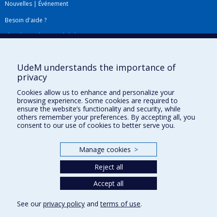
Nouvelles
|
Événement
Besoin d'aide ?
Plan du site
|
Accessibilité
Signaler une erreur
UdeM understands the importance of
privacy
Boîte à outils
Cookies allow us to enhance and personalize your
browsing experience. Some cookies are required to
Téléchargez les logos de l'ESPUM
ensure the website’s functionality and security, while
others remember your preferences. By accepting all, you
consent to our use of cookies to better serve you.
Manage cookies
>
Reject all
Accept all
Privacy
See our
privacy policy
and
terms of use
.
Terms of use