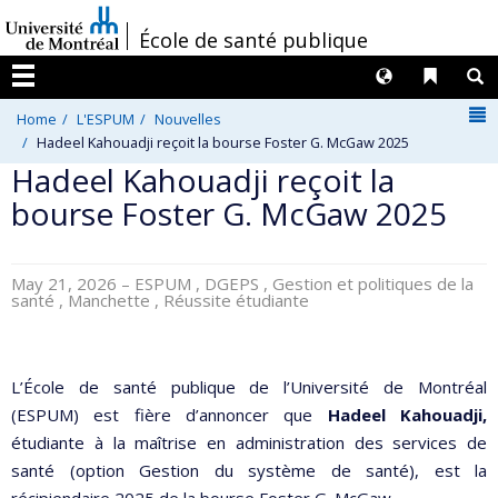
Passer
/
École de santé publique
au
contenu
Langues
Liens 
R
Menu
N
Home
L'ESPUM
Nouvelles
Hadeel Kahouadji reçoit la bourse Foster G. McGaw 2025
Hadeel Kahouadji reçoit la
bourse Foster G. McGaw 2025
May 21, 2026
– ESPUM , DGEPS , Gestion et politiques de la
santé , Manchette , Réussite étudiante
L’École de santé publique de l’Université de Montréal
(ESPUM) est fière d’annoncer que
Hadeel Kahouadji,
étudiante à la maîtrise en administration des services de
santé (option Gestion du système de santé), est la
récipiendaire 2025 de la bourse Foster G. McGaw.