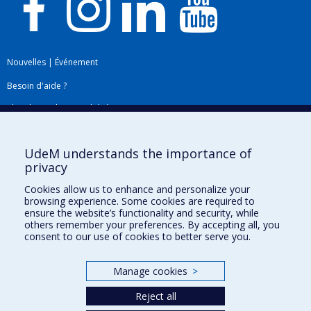
Nouvelles
|
Événement
Besoin d'aide ?
Plan du site
|
Accessibilité
Signaler une erreur
UdeM understands the importance of
privacy
Boîte à outils
Cookies allow us to enhance and personalize your
browsing experience. Some cookies are required to
Téléchargez les logos de l'ESPUM
ensure the website’s functionality and security, while
others remember your preferences. By accepting all, you
consent to our use of cookies to better serve you.
Manage cookies
>
Reject all