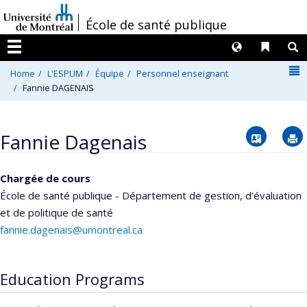
Passer
/
École de santé publique
au
contenu
Langues
Liens 
R
Menu
N
Home
L'ESPUM
Équipe
Personnel enseignant
Fannie DAGENAIS
Vcard
Fannie Dagenais
Chargée de cours
École de santé publique - Département de gestion, d’évaluation
et de politique de santé
fannie.dagenais@umontreal.ca
Education Programs