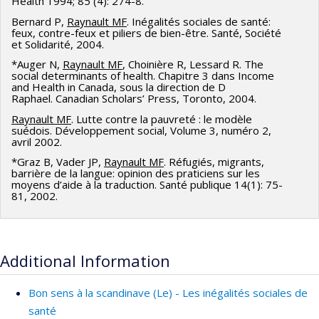
Health 1994; 85 (4): 274-8.
Crespo
,
Jean-Michel Cousineau
,
Leroy Stone
,
Paul Bernard
Bernard P,
Raynault MF
. Inégalités sociales de santé:
,
Jake Murdoch
,
Évelyne Lapierre-Adamcyk
,
Jean Marc
feux, contre-feux et piliers de bien-être. Santé, Société
et Solidarité, 2004.
Brodeur
,
Francois Vaillancourt
,
Jacqueline Oxman-Martinez
,
*Auger N,
Raynault MF
, Choinière R, Lessard R. The
William Coffey
,
Dietlind Stolle
,
Alain Brunet
,
Sylvia Kairouz
,
social determinants of health. Chapitre 3 dans Income
Katherine Gray-Donald
,
Gilles Paradis
,
Alain Vanasse
,
and Health in Canada, sous la direction de D
Raphael. Canadian Scholars’ Press, Toronto, 2004.
Benoît Laplante
,
Éric Latimer
,
Annette Majnemer
,
Frédéric
Raynault MF
. Lutte contre la pauvreté : le modèle
Lesemann
,
Patrick Marier
,
Jean Caron
,
Jorgen Hansen
,
suédois. Développement social, Volume 3, numéro 2,
Robert O Pihl
,
Céline Le Bourdais
,
Sylvain Bourdon
,
avril 2002.
Jacques Ledent
,
Damaris Rose
,
Nong Zhu
,
Benoit Dostie
,
*Graz B, Vader JP,
Raynault MF
. Réfugiés, migrants,
Lucia Benaquisto
,
Michael R. Smith
,
Antonio Ciampi
,
Mark
barrière de la langue: opinion des praticiens sur les
moyens d’aide à la traduction. Santé publique 14(1): 75-
Zoccolillo
,
Nancy Mayo
,
Nancy Annette Ross
,
Maida J.
81, 2002.
Sewitch
,
Giovani Burgos
,
Hope Weiler
,
Marie Robert
,
Pierre-Thomas Léger
,
Gilles Caporossi
,
William Bukowski
,
Michel Laroche
,
Petr Hanel
,
Mario Fortin
,
Daniel Parent
,
Additional Information
Michel Préville
,
Carmen Dionne
,
Elmustapha Najem
,
John
Lynch
,
Lindsey John
,
Paul Makdissi
,
John Penrod
,
Lucie
Bon sens à la scandinave (Le) - Les inégalités sociales de
Morin
,
Martine Hébert
,
Guy Lacroix
,
Philip Merrigan
,
santé
Marie-Christine Saint-Jacques
,
Richard Marcoux
,
Pierre