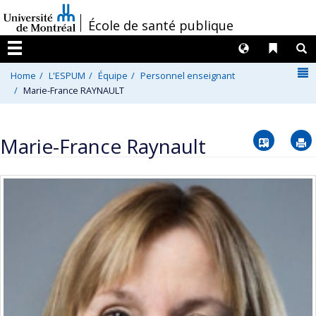
Passer
/
École de santé publique
au
contenu
Langues
Liens 
R
Menu
N
Home
L'ESPUM
Équipe
Personnel enseignant
Marie-France RAYNAULT
Vcard
Marie-France Raynault