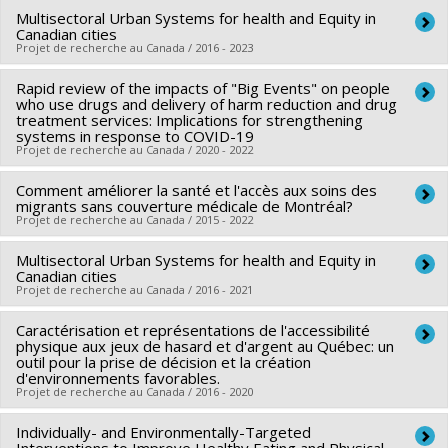
Lien vers le document dans Papyrus
Multisectoral Urban Systems for health and Equity in
Canadian cities
Projet de recherche au Canada / 2016 - 2023
Rapid review of the impacts of "Big Events" on people
Lead researcher :
Lise Gauvin
who use drugs and delivery of harm reduction and drug
Co-researchers :
Louise Potvin
,
Marie-France Raynault
,
treatment services: Implications for strengthening
systems in response to COVID-19
Angèle Bilodeau
,
Mélanie Henderson
,
Michèle Stanton-Jean
Projet de recherche au Canada / 2020 - 2022
,
Carole Lévesque
,
Tracie Ann Barnett
,
Nazeem
MUHAJARINE
Comment améliorer la santé et l'accès aux soins des
,
Daniel Fuller
,
Meghan Winters
,
Isabelle
Lead researcher :
Sarah Larney
migrants sans couverture médicale de Montréal?
Laurin
,
Patrick Morency
,
Rachel Engler-Stringer
,
Éric
Co-researchers :
Marie-France Raynault
Projet de recherche au Canada / 2015 - 2022
Robitaille
,
Jat Sandhu
,
Nazmi Sari
,
Michael Schwandt
Funding sources:
IRSC/Instituts de recherche en santé du
Multisectoral Urban Systems for health and Equity in
Lead researcher :
Valery Ridde
,
Patrick Cloos
Funding sources:
IRSC/Instituts de recherche en santé du
Canada
Canadian cities
Co-researchers :
Marie-France Raynault
,
Jill Hanley
,
Canada
Grant programs:
Projet de recherche au Canada / 2016 - 2021
PVXX5647-(MOP) Subvention de
Joséphine Aho
,
Marie-Jo Ouimet
Grant programs:
PVXXXXXX-Subvention d'équipe
fonctionnement incluant les subventions de fonctionnement
Caractérisation et représentations de l'accessibilité
Lead researcher :
Richard Masse
,
Marie-France Raynault
,
Funding sources:
IRSC/Instituts de recherche en santé du
programmatiques (général)
physique aux jeux de hasard et d'argent au Québec: un
Lise Gauvin
Canada
outil pour la prise de décision et la création
d'environnements favorables.
Funding sources:
IRSC/Instituts de recherche en santé du
Grant programs:
PVXX5647-(MOP) Subvention de
Projet de recherche au Canada / 2016 - 2020
Canada
fonctionnement incluant les subventions de fonctionnement
Grant programs:
Individually- and Environmentally-Targeted
Lead researcher :
Elisabeth Papineau
programmatiques (général)