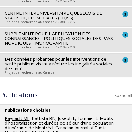
Co-researchers :
Louise Potvin
,
Andrée Demers
,
Lise
Projet de recherche au Canada / 2015 - 2015
Grant programs:
Gauvin
,
Marie-France Raynault
,
Jennifer O'Loughlin
,
Chantal
CENTRE INTERUNIVERSITAIRE QUEBECOIS DE
Lead researcher :
Marie-France Raynault
Caux
,
Lucie Richard
STATISTIQUES SOCIALES (CIQSS)
Co-researchers :
Marie-Pierre Sylvestre
Funding sources:
Projet de recherche au Canada / 2008 - 2015
IRSC/Instituts de recherche en santé du
Funding sources:
FRQS/Fonds de recherche du Québec -
Canada
SUPPLEMENT POUR L'APPLICATION DES
Lead researcher :
Danielle Gauvreau
Santé (FRSQ)
Grant programs:
CONNAISSANCES - POLITIQUES SOCIALES DES PAYS
Co-researchers :
Jean Renaud
,
Claudine Laurier
,
Robert
Grant programs:
NORDIQUES - MONOGRAPHIE
PVXXXXXX-Partenariat IRSC - Recherche
Projet de recherche au Canada / 2010 - 2010
Bourbeau
,
Andrée Demers
,
Marcel Fournier
,
Lise Gauvin
,
interventionnelle en santé des populations
Alain Lesage
,
Louise Nadeau
,
Richard Ernest Tremblay
,
Des données probantes pour les interventions de
Lead researcher :
Marie-France Raynault
Linda S. Pagani
santé publique visant à réduire les inégalités sociales
,
Claire Durand
,
Mona-Josée Gagnon
,
Lise
de santé
Goulet
,
Thomas LeGrand
,
Marielle Ledoux
,
Jacques Légaré
Projet de recherche au Canada
,
Alain Marchand
,
Louise Séguin
,
Mireille Cyr
,
Pierre Durand
Lead researcher :
Louise Potvin
,
Deborah Feldman
,
Olivier Receveur
,
Stéphane Renaud
,
Co-researchers :
Marie-France Raynault
,
Yan Kestens
Publications
Michèle Rivard
,
Maria Victoria Zunzunegui
,
Paul Gendreau
,
Expand all
Mark Daniel
,
Cara Tannenbaum
,
Éric Lacourse
,
Marie-
France Raynault
,
Jean-Pierre Bonin
,
Patrice Jalette
,
Publications choisies
Stéphane Moulin
,
Brahim Boudarbat
,
Victor Haines
,
Raynault MF
, Battista RN, Joseph L, Fournier L. Motifs
Stéphane Guay
,
Simona Bignami
,
Sylvana Côté
,
Aline
d'hospitalisation et durées de séjour d'une population
d'itinérants de Montréal. Canadian Journal of Public
Drapeau
,
Katherine Frohlich
,
Solène Lardoux
,
Manuel