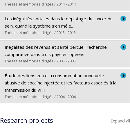
Grade :
M. Sc.
Thèses et mémoires dirigés / 2014 - 2014
Lien vers le document dans Papyrus
Graduate :
Houngnandan, Anselme Arthur B.
Les inégalités sociales dans le dépistage du cancer du
Cycle :
Master's
sein, quand le système s'en mêle...
Grade :
M.S.I.
Thèses et mémoires dirigés / 2013 - 2013
Lien vers le document dans Papyrus
Graduate :
Féthière, Christelle
Inégalités des revenus et santé perçue : recherche
Cycle :
Master's
comparative dans trois pays européens
Grade :
M. Sc.
Thèses et mémoires dirigés / 2005 - 2005
Lien vers le document dans Papyrus
Graduate :
Wahrendorf, Sten Morten
Étude des liens entre la consommation ponctuelle
Cycle :
Master's
abusive de cocaïne injectée et les facteurs associés à la
Grade :
M. Sc.
transmission du VIH
Lien vers le document dans Papyrus
Thèses et mémoires dirigés / 2004 - 2004
Graduate :
Perron, Stéphane
Cycle :
Master's
Research projects
Expand all
Grade :
M. Sc.