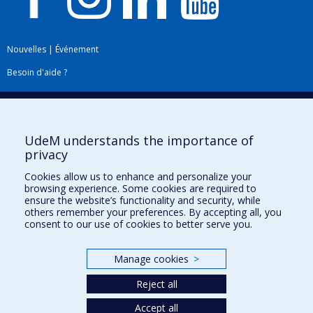
Nouvelles
|
Événement
Besoin d'aide ?
Plan du site
|
Accessibilité
Signaler une erreur
UdeM understands the importance of
privacy
Boîte à outils
Cookies allow us to enhance and personalize your
browsing experience. Some cookies are required to
Téléchargez les logos de l'ESPUM
ensure the website’s functionality and security, while
others remember your preferences. By accepting all, you
consent to our use of cookies to better serve you.
Manage cookies
>
Reject all
Accept all