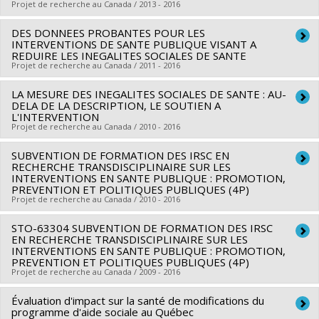
Projet de recherche au Canada / 2013 - 2016
Funding sources:
IRSC/Instituts de recherche en santé du
Canada
DES DONNEES PROBANTES POUR LES
Lead researcher :
Marie-France Raynault
INTERVENTIONS DE SANTE PUBLIQUE VISANT A
Grant programs:
Co-researchers :
Richard Masse
REDUIRE LES INEGALITES SOCIALES DE SANTE
Projet de recherche au Canada / 2011 - 2016
Funding sources:
IRSC/Instituts de recherche en santé du
Canada
LA MESURE DES INEGALITES SOCIALES DE SANTE : AU-
Lead researcher :
Louise Potvin
Grant programs:
DELA DE LA DESCRIPTION, LE SOUTIEN A
PVXXXXXX-Activités de dissémination
Co-researchers :
Alain Noël
,
Deena White
,
Lise Gauvin
,
L'INTERVENTION
Projet de recherche au Canada / 2010 - 2016
Lucie Richard
,
Marie-France Raynault
,
Angèle Bilodeau
,
Sylvana Côté
,
Yan Kestens
,
Audrey Smargiassi
,
Isabelle
SUBVENTION DE FORMATION DES IRSC EN
Lead researcher :
Marie-France Raynault
Laurin
RECHERCHE TRANSDISCIPLINAIRE SUR LES
,
Patrick Morency
,
Geetanjali Datta
,
Sherri Lynn
Co-researchers :
Louise Fournier
,
Lise Gauvin
,
Michel
INTERVENTIONS EN SANTE PUBLIQUE : PROMOTION,
Bisset
,
Michèle Stanton-Jean
,
Denis Bourque
,
Gilles
PREVENTION ET POLITIQUES PUBLIQUES (4P)
Rossignol
,
Sylvana Côté
,
Jean Frédéric Lévesque
,
Richard
Projet de recherche au Canada / 2010 - 2016
Sénécal
,
Camil Bouchard
,
Ruth Rose-Lizée
Masse
,
Jean-Michel Cousineau
,
Paul Bernard
,
Michel
Funding sources:
IRSC/Instituts de recherche en santé du
Rossignol
STO-63304 SUBVENTION DE FORMATION DES IRSC
,
Jérôme Martinez
,
Robert Choiniere
Lead researcher :
Gilles Paradis
Canada
EN RECHERCHE TRANSDISCIPLINAIRE SUR LES
Funding sources:
FRQSC/Fonds de recherche du Québec -
Co-researchers :
Louise Potvin
,
Andrée Demers
,
Lise
INTERVENTIONS EN SANTE PUBLIQUE : PROMOTION,
Grant programs:
PVXXXXXX-(ROH) Subvention de
PREVENTION ET POLITIQUES PUBLIQUES (4P)
Société et culture (FQRSC)
Gauvin
,
Lucie Richard
,
Marie-France Raynault
,
Jennifer
fonctionnement: subventions programmatiques pour santé
Projet de recherche au Canada / 2009 - 2016
Grant programs:
PVXXXXXX-(AC) Actions concertées -
O'Loughlin
,
Chantal Caux
et l'équité en santé
générique
Funding sources:
Évaluation d'impact sur la santé de modifications du
IRSC/Instituts de recherche en santé du
Lead researcher :
Gilles Paradis
programme d'aide sociale au Québec
Canada