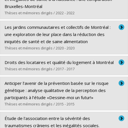
Bruxelles-Montréal
Thèses et mémoires dirigés / 2022 - 2022
Graduate :
Sow, Mamadou Mouctar
Les jardins communautaires et collectifs de Montréal :
Cycle :
Doctoral
une exploration de leur place dans la réduction des
Grade :
Ph. D.
iniquités de santé et de saine alimentation
Lien vers le document dans Papyrus
Thèses et mémoires dirigés / 2020 - 2020
Graduate :
Houde, Roxanne
Droits des locataires et qualité du logement à Montréal
Cycle :
Master's
Thèses et mémoires dirigés / 2017 - 2017
Grade :
M. Sc.
Graduate :
Habel, Catherine
Lien vers le document dans Papyrus
Anticiper l’avenir de la prévention basée sur le risque
Cycle :
Master's
génétique : analyse qualitative de la perception des
Grade :
M. Sc.
participants à l’étude «Dessine-moi un futur!»
Lien vers le document dans Papyrus
Thèses et mémoires dirigés / 2015 - 2015
Graduate :
Cheriet, Imane
Étude de l'association entre la sévérité des
Cycle :
Master's
traumatismes crâniens et les inégalités sociales.