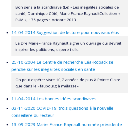
Doray
,
Simon Langlois
,
Catherine Des Rivières-Pigeon
,
Bon sens à la scandinave (Le) - Les inégalités sociales de
Guy Fréchet
,
Lucie Deblois
,
Jean-Yves Duclos
,
Gérard
santé, Dominique Côté, Marie-France RaynaultCollection «
Duhaime
PUM », 176 pages • octobre 2013
,
Bernard Fortin
,
Louis-Paul Rivest
,
Bruce Shearer
,
Marius Thériault
,
Charles Bellemare
,
Pierre Ouellette
,
14-04-2014 Suggestion de lecture pour nouveaux élus
Rebecca Fuhrer
,
Robert Pampalon
,
Lise Renaud
,
Pierre
Drouilly
,
Claude Dumas
,
Pierre Lefebvre
,
Benoît Levesque
La Dre Marie-France Raynault signe un ouvrage qui devrait
,
Katherine Lippel
,
Nicolas Marceau
,
André Marchand
,
inspirer les politiciens, espère-t-elle.
Karen Messing
,
Jocelyne Morin
,
Christa Japel
,
Nathalie
25-10-2004 Le Centre de recherche Léa-Roback se
Bigras
,
Étienne Wasmer
,
Yves Lecomte
,
Jean-Marie
penche sur les inégalités sociales en santé
Boisvert
,
Jocelyne Giasson
,
Lise St-Laurent
,
Marc Van
Audenrode
,
Richard Shearmur
,
Denis Harrisson
,
Mircea
On peut espérer vivre 10,7 années de plus à Pointe-Claire
Vultur
,
Amélie Quesnel Vallée
,
Rober Platt
,
Michel Boivin
que dans le «faubourg à mélasse».
Funding sources:
FRQSC/Fonds de recherche du Québec -
Société et culture (FQRSC)
11-04-2014 Les bonnes idées scandinaves
Grant programs:
PV129894-(RG) Programme
03-11-2020 COVID-19: trois questions à la nouvelle
Regroupements stratégiques
conseillère du recteur
13-09-2023 Marie-France Raynault nommée présidente