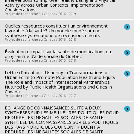
Interventions to Improve Healthy Eating and Physical
Co-researchers :
Marie-France Raynault
,
Yan Kestens
Activity across Urban Contexts: Implementation
Considerations
Funding sources:
IRSC/Instituts de recherche en santé du
Projet de recherche au Canada / 2016 - 2019
Canada
Grant programs:
Quelles ressources constituent un environnement
Lead researcher :
Lise Gauvin
favorable à la santé? Un modèle fondé sur une
Co-researchers :
Louise Potvin
,
Marie-France Raynault
,
Yan
synthèse systématique de recensions d'écrits
Projet de recherche au Canada / 2016 - 2018
Kestens
,
Marie-Hélène Mayrand
,
Geetanjali Datta
,
Nazeem MUHAJARINE
Évaluation d'impact sur la santé de modifications du
Lead researcher :
Louise Potvin
Funding sources:
programme d'aide sociale du Québec
IRSC/Instituts de recherche en santé du
Co-researchers :
Lise Gauvin
,
Marie-France Raynault
,
Projet de recherche au Canada / 2015 - 2018
Canada
Angèle Bilodeau
Grant programs:
PVXXXXXX-(PJT) Subvention Projet
Lettre d'intention - Ushering in Transformations of
Lead researcher :
Marie-France Raynault
Funding sources:
IRSC/Instituts de recherche en santé du
Urban Form to Promote Population Health and Equity:
Co-researchers :
Marie-Pierre Sylvestre
Canada
The Role and Impact of Intersectorial Partnerships
Nutured by Public Health Organizations and Cities in
Funding sources:
IRSC/Instituts de recherche en santé du
Grant programs:
PVX90256-Subvention sur la synthèse des
Canada.
Canada
Projet de recherche au Canada / 2016 - 2017
connaissances
Grant programs:
PVXXXXXX-(GIR) Initiative de recherche
ECHANGE DE CONNAISSANCES SUITE A DEUX
Lead researcher :
Lise Gauvin
interventionnelle en santé des populations
SYNTHESES SUR LES MEILLEURES POLITIQUES POUR
Co-researchers :
Louise Potvin
,
Marie-France Raynault
,
REDUIRE LES INEGALITES SOCIALES DE SANTE :
SYNTHESE DE CONNAISSANCES SUR LES POLITIQUES
Angèle Bilodeau
,
Yan Kestens
,
Patrick Morency
,
Michèle
DES PAYS NORDIQUES QUI CONTRIBUENT A
Stanton-Jean
,
Marie-Soleil Cloutier
,
Tracie Ann Barnett
REDUIRE LES INEGALITES SOCIALES DE SANTE