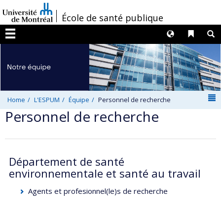
Passer
/
École de santé publique
au
contenu
Langues
Liens 
R
Menu
N
Home
L'ESPUM
Équipe
Personnel de recherche
Personnel de recherche
Département de santé
environnementale et santé au travail
Agents et profesionnel(le)s de recherche