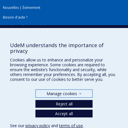
Nouvelles
|
Événement
Besoin d'aide ?
Plan du site
|
Accessibilité
Signaler une erreur
UdeM understands the importance of
privacy
Boîte à outils
Cookies allow us to enhance and personalize your
browsing experience. Some cookies are required to
Téléchargez les logos de l'ESPUM
ensure the website’s functionality and security, while
others remember your preferences. By accepting all, you
consent to our use of cookies to better serve you.
Manage cookies
>
Reject all
Accept all
Privacy
See our
privacy policy
and
terms of use
.