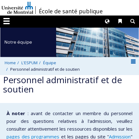
Passer
/
École de santé publique
au
contenu
Langues
Liens 
R
Menu
N
Home
L'ESPUM
Équipe
Personnel administratif et de soutien
Personnel administratif et de
soutien
À noter
: avant de contacter un membre du personnel
pour des questions relatives à l'admission, veuillez
consulter attentivement les ressources disponibles sur les
pages des programmes
et les pages du site "
Admission
"