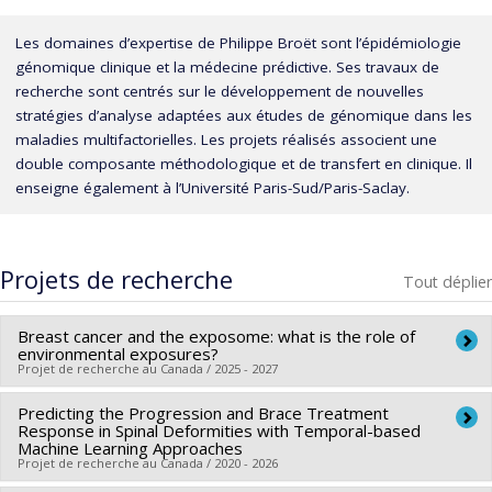
Les domaines d’expertise de Philippe Broët sont l’épidémiologie
génomique clinique et la médecine prédictive. Ses travaux de
recherche sont centrés sur le développement de nouvelles
stratégies d’analyse adaptées aux études de génomique dans les
maladies multifactorielles. Les projets réalisés associent une
double composante méthodologique et de transfert en clinique. Il
enseigne également à l’Université Paris-Sud/Paris-Saclay.
Projets de recherche
Tout déplier
Breast cancer and the exposome: what is the role of
environmental exposures?
Projet de recherche au Canada / 2025 - 2027
Predicting the Progression and Brace Treatment
Chercheur principal :
Nolwenn Noisel
Response in Spinal Deformities with Temporal-based
Co-chercheurs :
Francis Rodier
,
Philippe Broët
,
Sophie
Machine Learning Approaches
Projet de recherche au Canada / 2020 - 2026
Marcoux