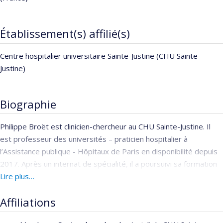
Établissement(s) affilié(s)
Centre hospitalier universitaire Sainte-Justine (CHU Sainte-
Justine)
Biographie
Philippe Broët est clinicien-chercheur au CHU Sainte-Justine. Il
est professeur des universités – praticien hospitalier à
l’Assistance publique - Hôpitaux de Paris en disponibilité depuis
2017. Après un internat de spécialité, il a poursuivi sa formation
par un doctorat en biostatistique.
Lire plus…
Affiliations