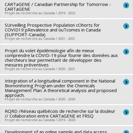
Sources de financement :
SRC/Société de recherche sur le
CARTaGENE / Canadian Partnership for Tomorrow -
Chercheur principal :
Stefan Parent
cancer
CARTaGENE
Co-chercheurs :
Hubert Labelle
,
Jean-Marc Mac-Thiong
,
Projet de recherche au Canada / 2019 - 2023
Programmes de subvention :
PVX12154-Subvention de
Philippe Broët
,
Jacques De Guise
,
Samuel Kadoury
,
Marie
fonctionnement
SUrveilling Prospective Population cOhorts for
Sources de financement :
CCPC/Partenariat canadien contre
Beauséjour
COVID19 pRevalence and ouTcomes in Canada
le cancer
Sources de financement :
(SUPPORT-Canada)
IRSC/Instituts de recherche en
Projet de recherche au Canada / 2021 - 2021
Programmes de subvention :
santé du Canada
Programmes de subvention :
PVXXXXXX-(PJT) Subvention
Projet du volet épidémiologie afin de mieux
Co-chercheurs :
Philippe Broët
comprendre la COVID-19 pour fournir des données aux
Projet
Sources de financement :
IRSC/Instituts de recherche en
chercheurs leur permettant de développer des
mesures préventives
santé du Canada
Projet de recherche au Canada / 2020 - 2021
Programmes de subvention :
PVXXXXXX-Subvention de
fonctionnement (COVID-19)
Integration of a longitudinal component in the National
Chercheur principal :
Philippe Broët
Biomonitoring Program under the Chemicals
Sources de financement :
Fondation de l'Hôpital Ste-Justine
Management Plan: A theoretical analysis and proposed
approach.
Programmes de subvention :
Projet de recherche au Canada / 2020 - 2020
RQRD /Réseau québécois de recherche sur la douleur
Chercheur principal :
Philippe Broët
// Collaboration entre CARTaGENE et FRSQ
Sources de financement :
Santé Canada
Projet de recherche au Canada / 2019 - 2020
Programmes de subvention :
Development of an online sample and data access
Chercheur principal :
Philippe Sarret