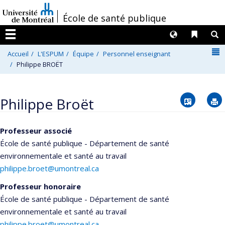
Passer
/
École de santé publique
au
contenu
Langues
Liens 
R
Menu
N
Accueil
L'ESPUM
Équipe
Personnel enseignant
Philippe BROËT
Vcard
Philippe Broët
Professeur associé
École de santé publique - Département de santé
environnementale et santé au travail
philippe.broet@umontreal.ca
Professeur honoraire
École de santé publique - Département de santé
environnementale et santé au travail
philippe.broet@umontreal.ca