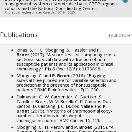
management system customizable by all CPTP regional
Co-chercheurs :
Philippe Broët
cohorts and the National Coordinating Center.
Projet de recherche au Canada / 2019 - 2020
Sources de financement :
FRQS/Fonds de recherche du
Québec - Santé (FRSQ)
Sources de financement :
CCPC/Partenariat canadien contre
Programmes de subvention :
PVXXXXXX-Réseaux
le cancer
Publications
Tout déplier
thématiques de recherche
Programmes de subvention :
Jonas, S. F., C. Mbogning, S. Hassler and
P.
Broet
(2017). "A score test for comparing cross-
sectional survival data with a fraction of non-
susceptible patients and its application in clinical
immunology." PLoS One 12(6): e0179896.
Mbogning, C. and
P. Broet
(2016). "Bagging
survival tree procedure for variable selection and
prediction in the presence of nonsusceptible
patients." BMC Bioinformatics 17(1): 230.
Dalmasso, C., W. Carpentier, C. Guettier, S.
Camilleri-Broet, W. V. Borelli, C. R. Campos Dos
Santos, D. Castaing, J. C. Duclos-Vallee and
P.
Broet
(2015). "Patterns of chromosomal copy-
number alterations in intrahepatic
cholangiocarcinoma." BMC Cancer 15: 126.
Mbogning, C., H. Perdry and
P. Broet
(2015). "A
Bagged, Partially Linear, Tree-Based Regression