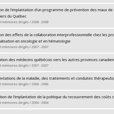
e obtenu :
Ph. D.
(e) :
Routhier, Danielle
rs le document dans Papyrus
ion de l'implantation d'un programme de prévention des maux de 
Maîtrise
liers du Québec
e obtenu :
M. Sc.
t mémoires dirigés / 2008 - 2008
rs le document dans Papyrus
(e) :
Taakkait, Hafida
on des effets de la collaboration interprofessionnelle chez les pr
Maîtrise
talisation en oncologie et en hématologie
e obtenu :
M. Sc.
t mémoires dirigés / 2007 - 2007
rs le document dans Papyrus
(e) :
San Martin Rodriguez, Leticia
ation des médecins québécois vers les autres provinces canadienne
Doctorat
t mémoires dirigés / 2007 - 2007
e obtenu :
Ph. D.
(e) :
Bahtit, Mouna
rs le document dans Papyrus
ntations de la maladie, des traitements et conduites thérapeutiq
Maîtrise
t mémoires dirigés / 2006 - 2006
e obtenu :
M. Sc.
(e) :
Loignon, Christine
rs le document dans Papyrus
ation de l'implantation de la politique du recouvrement des coûts 
Doctorat
t mémoires dirigés / 2004 - 2004
e obtenu :
Ph. D.