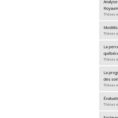
Diplômé
Lien ve
Analyse
Cycle :
Royaum
Diplôm
Thèses e
Lien ve
Diplômé
Modélis
Cycle :
Thèses e
Diplôm
Diplômé
Lien ve
La perc
Cycle :
québéco
Diplôm
Thèses e
Lien ve
Diplômé
La prog
Cycle :
des soi
Diplôm
Thèses e
Lien ve
Diplômé
Évaluat
Cycle :
Thèses e
Diplôm
Diplômé
Lien ve
Facteur