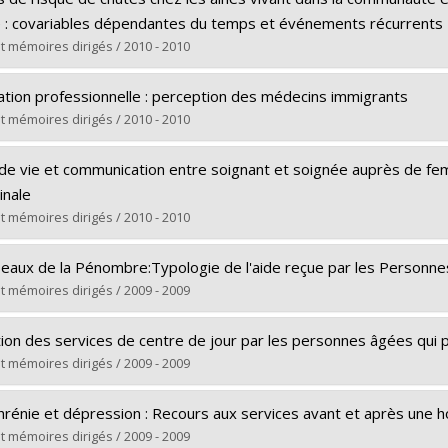
Maîtrise
e : covariables dépendantes du temps et événements récurrents
e obtenu :
M. Sc.
t mémoires dirigés / 2010 - 2010
rs le document dans Papyrus
(e) :
Leclerc, Bernard-Simon
ration professionnelle : perception des médecins immigrants
Doctorat
t mémoires dirigés / 2010 - 2010
e obtenu :
Ph. D.
(e) :
Bardai, Anas
rs le document dans Papyrus
 de vie et communication entre soignant et soignée auprès de fe
Maîtrise
inale
e obtenu :
M. Sc.
t mémoires dirigés / 2010 - 2010
rs le document dans Papyrus
(e) :
Trudel, Julie G.
eaux de la Pénombre:Typologie de l'aide reçue par les Personn
Doctorat
t mémoires dirigés / 2009 - 2009
e obtenu :
Ph. D.
(e) :
Galand, Claude
rs le document dans Papyrus
sation des services de centre de jour par les personnes âgées qui
Doctorat
t mémoires dirigés / 2009 - 2009
e obtenu :
Ph. D.
(e) :
Savard, Jacinthe
rs le document dans Papyrus
hrénie et dépression : Recours aux services avant et après une ho
Doctorat
t mémoires dirigés / 2009 - 2009