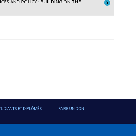
ES AND POLICY : BUILDING ON THE
oration des services de santé
Terry Krupa
,
Sara Meddings
a
e Godard
,
Bartha Maria Knoppers
,
Lise Lamothe
,
a
TUDIANTS ET DIPLÔMÉS
FAIRE UN DON