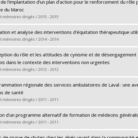
(e) :
Champigny, Shawn
rs le document dans Papyrus
 de l’implantation d’un plan d’action pour le renforcement du rôl
Maîtrise
e du Maroc
e obtenu :
M. Sc.
t mémoires dirigés / 2015 - 2015
rs le document dans Papyrus
(e) :
Abou- Malham, Sabina
ation et analyse des interventions d’équitation thérapeutique util
Doctorat
t mémoires dirigés / 2014 - 2014
e obtenu :
Ph. D.
(e) :
Mainville, Carolyne
rs le document dans Papyrus
eption du rôle et les attitudes de cynisme et de désengagement 
Maîtrise
is dans le contexte des interventions non urgentes
e obtenu :
M. Sc.
t mémoires dirigés / 2012 - 2012
rs le document dans Papyrus
(e) :
Bourdon, Emmanuelle
rammation régionale des services ambulatoires de Laval : une ave
Maîtrise
ns de santé
e obtenu :
M. Sc.
t mémoires dirigés / 2011 - 2011
rs le document dans Papyrus
(e) :
Sossa, Gbênamblo Olivier
ion d'un programme alternatif de formation de médecins générali
Doctorat
t mémoires dirigés / 2011 - 2011
e obtenu :
Ph. D.
(e) :
Moreira, Isabelle V.
rs le document dans Papyrus
s de risque de chutes chez les aînés vivant dans la communauté e