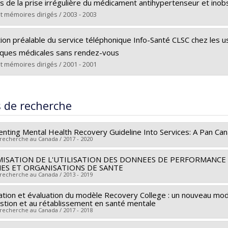
(e) :
Vanié Bi, Dje Jules
rs le document dans Papyrus
s de la prise irrégulière du médicament antihypertenseur et ino
Doctorat
t mémoires dirigés / 2003 - 2003
e obtenu :
Ph. D.
(e) :
Proulx, Michelle
rs le document dans Papyrus
ation préalable du service téléphonique Info-Santé CLSC chez les 
Doctorat
niques médicales sans rendez-vous
e obtenu :
Ph. D.
t mémoires dirigés / 2001 - 2001
rs le document dans Papyrus
(e) :
Lafrance, Martine
Maîtrise
s de recherche
e obtenu :
M. Sc.
rs le document dans Papyrus
nting Mental Health Recovery Guideline Into Services: A Pan Can
 recherche au Canada / 2017 - 2020
MISATION DE L'UTILISATION DES DONNEES DE PERFORMANCE
r principal :
Myra Piat
ES ET ORGANISATIONS DE SANTE
cheurs :
Richard Boyer
,
Nicole Leduc
,
Catherine Briand
 recherche au Canada / 2013 - 2019
 de financement :
IRSC/Instituts de recherche en santé du Canad
ation et évaluation du modèle Recovery College : un nouveau mod
r principal :
François Champagne
mes de subvention :
PVX88932-(PASS) Partenariats pour l'améli
estion et au rétablissement en santé mentale
cheurs :
André-Pierre Contandriopoulos
,
Lambert Farand
,
Nicol
 recherche au Canada / 2017 - 2018
 de financement :
IRSC/Instituts de recherche en santé du Canad