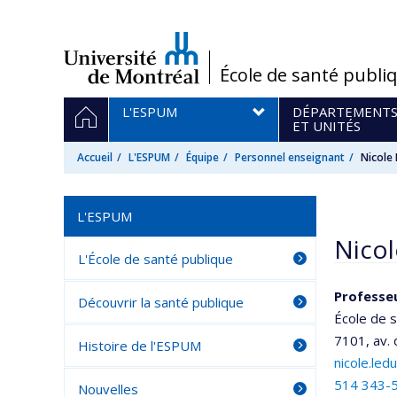
Passer
au
contenu
/
École de santé publi
Navigation
ACCUEIL
L'ESPUM
DÉPARTEMENT
principale
ET UNITÉS
Accueil
L'ESPUM
Équipe
Personnel enseignant
Nicole
L'ESPUM
Nico
L'École de santé publique
Professe
Découvrir la santé publique
École de s
7101, av.
Histoire de l'ESPUM
nicole.le
514 343-
Nouvelles