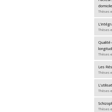
Cycle :
domicil
Diplôm
Thèses e
Lien ve
Diplômé
L’intég
Cycle :
Thèses e
Diplôm
Diplômé
Lien ve
Qualité
Cycle :
longitud
Diplôm
Thèses e
Lien ve
Diplômé
Les Rés
Cycle :
Thèses e
Diplôm
Diplômé
Lien ve
L’utili
Cycle :
Thèses e
Diplôm
Diplômé
Lien ve
Schizop
Cycle :
Thèses e