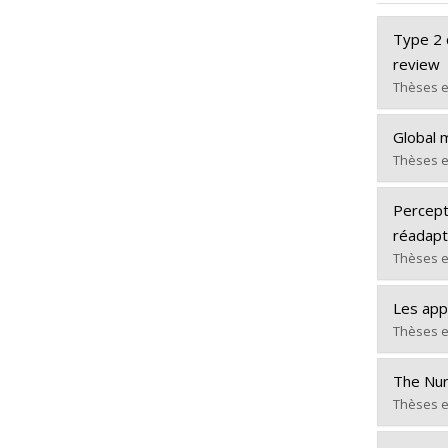
Type 2 
review
Thèses e
Diplômé
Global m
Cycle :
Thèses e
Diplôm
Diplômé
Lien ve
Percept
Cycle :
réadapt
Diplôm
Thèses e
Lien ve
Diplômé
Les app
Cycle :
Thèses e
Diplôm
Diplômé
Lien ve
The Nurs
Cycle :
Thèses e
Diplôm