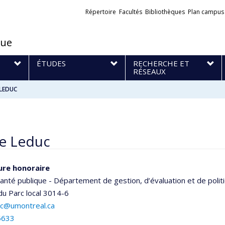
Liens
Répertoire
Facultés
Bibliothèques
Plan campus
externes
que
S
ÉTUDES
RECHERCHE ET
RÉSEAUX
 LEDUC
le Leduc
ure honoraire
anté publique - Département de gestion, d’évaluation et de polit
 du Parc
local 3014-6
duc@umontreal.ca
5633