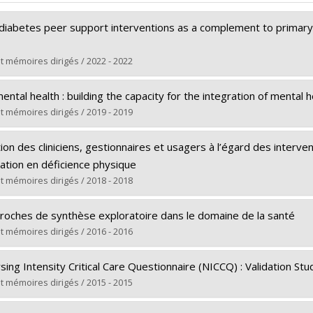
diabetes peer support interventions as a complement to primary c
t mémoires dirigés / 2022 - 2022
(e) :
Lu, Sonia
ental health : building the capacity for the integration of mental h
Maîtrise
t mémoires dirigés / 2019 - 2019
e obtenu :
M. Sc.
(e) :
Spagnolo, Jessica
rs le document dans Papyrus
ion des cliniciens, gestionnaires et usagers à l’égard des interve
Doctorat
ation en déficience physique
e obtenu :
Ph. D.
t mémoires dirigés / 2018 - 2018
rs le document dans Papyrus
(e) :
Bélanger, Dominique
roches de synthèse exploratoire dans le domaine de la santé
Maîtrise
t mémoires dirigés / 2016 - 2016
e obtenu :
M. Sc.
(e) :
Asseke, Didier De Lunick
rs le document dans Papyrus
ing Intensity Critical Care Questionnaire (NICCQ) : Validation Stu
Maîtrise
t mémoires dirigés / 2015 - 2015
e obtenu :
M. Sc.