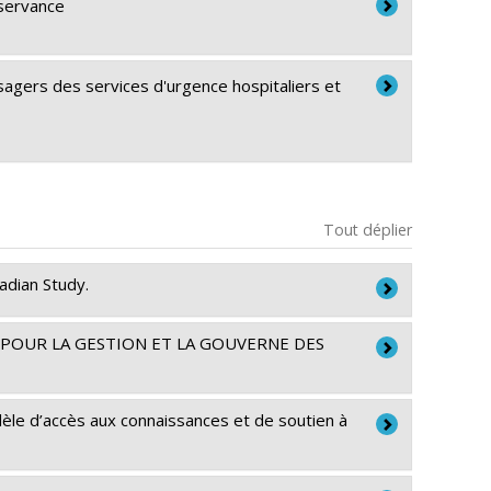
bservance
usagers des services d'urgence hospitaliers et
Tout déplier
adian Study.
 POUR LA GESTION ET LA GOUVERNE DES
a
èle d’accès aux connaissances et de soutien à
oration des services de santé
e Leduc
,
Michèle Rivard
a