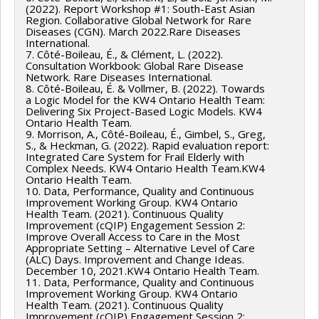
(2022). Report Workshop #1: South-East Asian
Region. Collaborative Global Network for Rare
Diseases (CGN). March 2022.Rare Diseases
International.
7. Côté-Boileau, É., & Clément, L. (2022).
Consultation Workbook: Global Rare Disease
Network. Rare Diseases International.
8. Côté-Boileau, É. & Vollmer, B. (2022). Towards
a Logic Model for the KW4 Ontario Health Team:
Delivering Six Project-Based Logic Models. KW4
Ontario Health Team.
9. Morrison, A., Côté-Boileau, É., Gimbel, S., Greg,
S., & Heckman, G. (2022). Rapid evaluation report:
Integrated Care System for Frail Elderly with
Complex Needs. KW4 Ontario Health Team.KW4
Ontario Health Team.
10. Data, Performance, Quality and Continuous
Improvement Working Group. KW4 Ontario
Health Team. (2021). Continuous Quality
Improvement (cQIP) Engagement Session 2:
Improve Overall Access to Care in the Most
Appropriate Setting – Alternative Level of Care
(ALC) Days. Improvement and Change Ideas.
December 10, 2021.KW4 Ontario Health Team.
11. Data, Performance, Quality and Continuous
Improvement Working Group. KW4 Ontario
Health Team. (2021). Continuous Quality
Improvement (cQIP) Engagement Session 2: