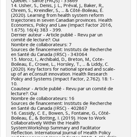
Québec - Santé (FRQS) - 35869
14. Usher, S., Denis, J. L., Préval, J., Baker, R.,
Chreim, S., Kreindler, S., ... & Côté-Boileau, É.
(2020). Learning from health system reform
trajectories in seven Canadian provinces. Health
Economics, Policy and Law (Impact Factor 2016,
1.675). 16(4): 383 - 399.
Dernier auteur - Article publié - Revu par un
comité de lecture?: Oui
Nombre de collaborateurs: 7
Sources de financement: Instituts de Recherche
en Santé du Canada (IRSC) - 343064
15. Moroz, I., Archibald, D., Breton, M., Cote-
Boileau, E., Crowe, L., Horsley, T., ... & Liddy, C.
(2020). Key factors for national spread and scale-
up of an eConsult innovation. Health Research
Policy and Systems (Impact Factor, 2.762). 18: 1-
10.
Coauteur - Article publié - Revu par un comité de
lecture?: Oui
Nombre de collaborateurs: 16
Sources de financement: Instituts de Recherche
en Santé du Canada (IRSC) - 402867
16. Cassidy, C. E., Bowen, S., Fontaine, G., Côté-
Boileau, É., & Botting, I. (2019). How to Work
Collaboratively Within the Health
System:Workshop Summary and Facilitator
Reflection. International Journal of Health Policy