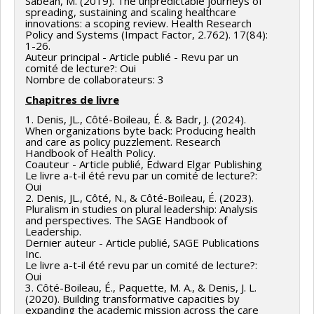
Sabean, M. (2019). The unpredictable journeys of
spreading, sustaining and scaling healthcare
innovations: a scoping review. Health Research
Policy and Systems (Impact Factor, 2.762). 17(84):
1-26.
Auteur principal - Article publié - Revu par un
comité de lecture?: Oui
Nombre de collaborateurs: 3
Chapitres de livre
1. Denis, JL., Côté-Boileau, É. & Badr, J. (2024).
When organizations byte back: Producing health
and care as policy puzzlement. Research
Handbook of Health Policy.
Coauteur - Article publié, Edward Elgar Publishing
Le livre a-t-il été revu par un comité de lecture?:
Oui
2. Denis, JL., Côté, N., & Côté-Boileau, É. (2023).
Pluralism in studies on plural leadership: Analysis
and perspectives. The SAGE Handbook of
Leadership.
Dernier auteur - Article publié, SAGE Publications
Inc.
Le livre a-t-il été revu par un comité de lecture?:
Oui
3. Côté-Boileau, É., Paquette, M. A., & Denis, J. L.
(2020). Building transformative capacities by
expanding the academic mission across the care