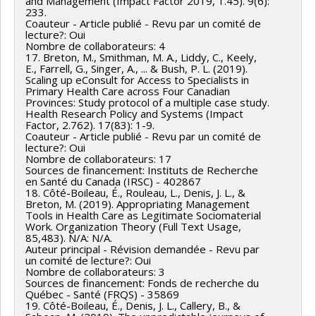
and Management (Impact Factor 2019, 1.45). 9(6):
233.
Coauteur - Article publié - Revu par un comité de
lecture?: Oui
Nombre de collaborateurs: 4
17. Breton, M., Smithman, M. A., Liddy, C., Keely,
E., Farrell, G., Singer, A., ... & Bush, P. L. (2019).
Scaling up eConsult for Access to Specialists in
Primary Health Care across Four Canadian
Provinces: Study protocol of a multiple case study.
Health Research Policy and Systems (Impact
Factor, 2.762). 17(83): 1-9.
Coauteur - Article publié - Revu par un comité de
lecture?: Oui
Nombre de collaborateurs: 17
Sources de financement: Instituts de Recherche
en Santé du Canada (IRSC) - 402867
18. Côté-Boileau, É., Rouleau, L., Denis, J. L., &
Breton, M. (2019). Appropriating Management
Tools in Health Care as Legitimate Sociomaterial
Work. Organization Theory (Full Text Usage,
85,483). N/A: N/A.
Auteur principal - Révision demandée - Revu par
un comité de lecture?: Oui
Nombre de collaborateurs: 3
Sources de financement: Fonds de recherche du
Québec - Santé (FRQS) - 35869
19. Côté-Boileau, É., Denis, J. L., Callery, B., &