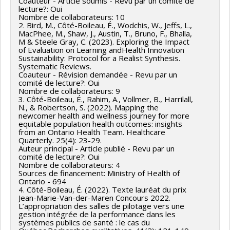
Coauteur - Article soumis - Revu par un comité de
gouvernance des organisations de santé liées à
lecture?: Oui
- 2019/09 Animer un atelier interactif sur le pilotage
Nombre de collaborateurs: 10
l'implantation de la gestion intégrée de la performance
tactique et opérationnel de la performance,
2. Bird, M., Côté-Boileau, É., Wodchis, W., Jeffs, L.,
MacPhee, M., Shaw, J., Austin, T., Bruno, F., Bhalla,
Collaboration en R et D avec l'industrie Groupe,
M & Steele Gray, C. (2023). Exploring the Impact
organisation ou entreprise bénéficiant des services:
of Evaluation on Learning andHealth Innovation
Sustainability: Protocol for a Realist Synthesis.
Centre intégré de santé et de services sociaux de la
Systematic Reviews.
Montérégie-Centre
Coauteur - Révision demandée - Revu par un
comité de lecture?: Oui
Client principal: Responsable des politiques ou
Nombre de collaborateurs: 9
3. Côté-Boileau, É., Rahim, A., Vollmer, B., Harrilall,
organisme de règlementation
N., & Robertson, S. (2022). Mapping the
Résultat: Diffusion : Présentation des résultats
newcomer health and wellness journey for more
equitable population health outcomes: insights
préliminaires de la recherche (aux membres de la
from an Ontario Health Team. Healthcare
direction régionale tactique). Échange : Discussion des
Quarterly. 25(4): 23-29.
Auteur principal - Article publié - Revu par un
défis liés aux salles de pilotage tactique et
comité de lecture?: Oui
opérationnelles, et recherche de solutions.
Nombre de collaborateurs: 4
Sources de financement: Ministry of Health of
Références / Citations / Sites web: Atelier interactif:
Ontario - 694
du pilotage à l’innovation au service des usagers &
4. Côté-Boileau, É. (2022). Texte lauréat du prix
Jean-Marie-Van-der-Maren Concours 2022.
des équipes. Direction des services multidisciplinaires,
L’appropriation des salles de pilotage vers une
gestion intégrée de la performance dans les
Centre intégré de
systèmes publics de santé : le cas du
santé et de services sociaux de la Montérégie-Centre.