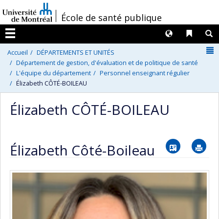
Passer
/
École de santé publique
au
contenu
Langues
Liens 
R
Menu
N
Accueil
DÉPARTEMENTS ET UNITÉS
Département de gestion, d'évaluation et de politique de santé
L'équipe du département
Personnel enseignant régulier
Élizabeth CÔTÉ-BOILEAU
Élizabeth CÔTÉ-BOILEAU
Vcard
Im
Élizabeth Côté-Boileau