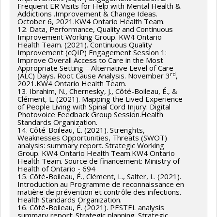
Frequent ER Visits for Help with Mental Health &
Addictions .Improvement & Change Ideas.
October 6, 2021.KW4 Ontario Health Team.
12. Data, Performance, Quality and Continuous
Improvement Working Group. KW4 Ontario
Health Team. (2021). Continuous Quality
Improvement (cQIP) Engagement Session 1:
Improve Overall Access to Care in the Most
Appropriate Setting – Alternative Level of Care
rd
(ALC) Days. Root Cause Analysis. November 3
,
2021.KW4 Ontario Health Team.
13. Ibrahim, N., Chernesky, J., Côté-Boileau, É., &
Clément, L. (2021). Mapping the Lived Experience
of People Living with Spinal Cord Injury: Digital
Photovoice Feedback Group Session.Health
Standards Organization.
14. Côté-Boileau, É. (2021). Strenghts,
Weaknesses Opportunities, Threats (SWOT)
analysis: summary report. Strategic Working
Group. KW4 Ontario Health Team.KW4 Ontario
Health Team. Source de financement: Ministry of
Health of Ontario - 694
15. Côté-Boileau, É., Clément, L., Salter, L. (2021).
Introduction au Programme de reconnaissance en
matière de prévention et contrôle des infections.
Health Standards Organization.
16. Côté-Boileau, É. (2021). PESTEL analysis
summary report: Strategic planning. Strategic