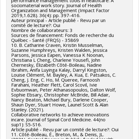
performance management tools in healthcare: A
sociomaterial work story. Journal of Health
Organization and Management (Impact Factor
2019,1.628). 36(4): pp. 397-416.
Auteur principal - Article publié - Revu par un
comité de lecture?: Oui
Nombre de collaborateurs: 3
Sources de financement: Fonds de recherche du
Québec - Santé (FRQS) - 35869
10. B. Catharine Craven, Kristin Musselman,
Suzanne Humphreys, Kristen Walden, Jessica
Parsons, Jessica Eapen, Vanessa K Noonan,
Christiana L Cheng, Charlene Yousefi, John
Chernesky, Élizabeth Côté-Boileau, Nadine
Ibrahim, Anifa Luyinga Kalay, Darryl Kingston,
Louise Clément, M. Bayley, A. Kua, E. Patsakos, C.
Cheng, J. Eng, C. Ho, M. Queree, Farnoosh
Farahani, Heather Flett, Carol Scovil, Ivie
Evbuomwan, Peter Athanasopoulos, Dalton Wolf,
Sophie Ebsary, Christopher McBride, Bill Adair,
Nancy Beaton, Michael Bury, Darlene Cooper,
Shaun Dyer, Stuart Howe, Launel Scott & Alan
Stanley. (2021).
Collaborative networks to achieve innovations
incare. Journal of Spinal Cord Medicine. 44(no
sup1): S5-S16.
Article publié - Revu par un comité de lecture?: Oui
11. Côté-Boileau, É., Breton, M., & Denis, JL.