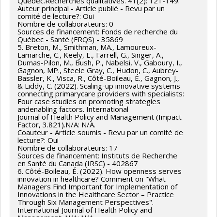
Québec.Recherches qualitatives. 41(2): 121-149.
Auteur principal - Article publié - Revu par un
- 2019/08 Co-animer un atelier sur le pilotage multi-
comité de lecture?: Oui
niveaux de la performance, Collaboration en R et D
Nombre de collaborateurs: 0
Sources de financement: Fonds de recherche du
avec l'industrie Groupe, organisation ou entreprise
Québec - Santé (FRQS) - 35869
bénéficiant des services: Centre intégré universitaire
5. Breton, M., Smithman, MA., Lamoureux-
Lamarche, C., Keely, E., Farrell, G., Singer, A.,
de santé et de services sociaux de la Mauricie-et-du-
Dumas-Pilon, M., Bush, P., Nabelsi, V., Gaboury, I.,
Gagnon, MP., Steele Gray, C., Hudon, C., Aubrey-
Centre-du-Québec
Bassler, K., Visca, R., Côté-Boileau, É., Gagnon, J.,
Client principal: Responsable des politiques ou
& Liddy, C. (2022). Scaling-up innovative systems
connecting primarycare providers with specialists:
organisme de règlementation
Four case studies on promoting strategies
Résultat: Échange : Discussion des défis liés aux salles
andenabling factors. International
Journal of Health Policy and Management (Impact
de pilotage tactiques et opérationnelles, et recherche
Factor, 3.821).N/A: N/A.
de solutions. Utilisation : Développement d’un nouveau
Coauteur - Article soumis - Revu par un comité de
lecture?: Oui
modèle (design) de salle de pilotage tactique
Nombre de collaborateurs: 17
(facultatif pour l’opérationnel).
Sources de financement: Instituts de Recherche
en Santé du Canada (IRSC) - 402867
- 2019/08 Co-animer un atelier sur le pilotage multi-
6. Côté-Boileau, É. (2022). How openness serves
innovation in healthcare? Comment on "What
niveaux de la performance, Collaboration en R et D
Managers Find Important for Implementation of
avec l'industrie Groupe, organisation ou entreprise
Innovations in the Healthcare Sector – Practice
Through Six Management Perspectives".
bénéficiant des services: Centre intégré de santé et
International Journal of Health Policy and
de services sociaux de la Capitale-Nationale