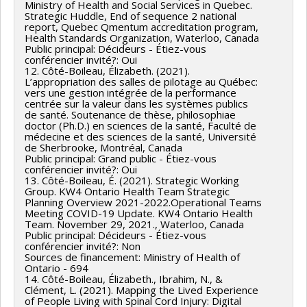
Ministry of Health and Social Services in Quebec.
Strategic Huddle, End of sequence 2 national
report, Quebec Qmentum accreditation program,
Health Standards Organization, Waterloo, Canada
Public principal: Décideurs - Étiez-vous
conférencier invité?: Oui
12. Côté-Boileau, Élizabeth. (2021).
L’appropriation des salles de pilotage au Québec:
vers une gestion intégrée de la performance
centrée sur la valeur dans les systèmes publics
de santé. Soutenance de thèse, philosophiae
doctor (Ph.D.) en sciences de la santé, Faculté de
médecine et des sciences de la santé, Université
de Sherbrooke, Montréal, Canada
Public principal: Grand public - Étiez-vous
conférencier invité?: Oui
13. Côté-Boileau, É. (2021). Strategic Working
Group. KW4 Ontario Health Team Strategic
Planning Overview 2021-2022.Operational Teams
Meeting COVID-19 Update. KW4 Ontario Health
Team. November 29, 2021., Waterloo, Canada
Public principal: Décideurs - Étiez-vous
conférencier invité?: Non
Sources de financement: Ministry of Health of
Ontario - 694
14. Côté-Boileau, Élizabeth., Ibrahim, N., &
Clément, L. (2021). Mapping the Lived Experience
of People Living with Spinal Cord Injury: Digital