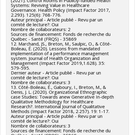
(2021). Control Rooms in Publicly-funded Health
Systems: Reviving Value in Healthcare
Governance. Health Policy (Impact Factor 2017,
2.293). 125(6): 768-776.
Auteur principal - Article publié - Revu par un
comité de lecture?: Oui
Nombre de collaborateurs: 2
Sources de financement: Fonds de recherche du
Québec - Santé (FRQS) - 35869
12. Marchand, JS., Breton, M., Saulpic, O., & Côté-
Boileau, É. (2020). Lessons from mandated
implementation of a performance management
system. Journal of Health Organization and
Management (Impact Factor 2019,1.628). 35:
579-595.
Dernier auteur - Article publié - Revu par un
comité de lecture?: Oui
Nombre de collaborateurs: 3
13. Côté-Boileau, É., Gaboury, I., Breton, M., &
Denis, J. L. (2020). Organizational Ethnographic
case Studies: Towards anew Generative In-depth
Qualitative Methodology for Healthcare
Research?. International Journal of Qualitative
Methods (Impact Factor 2018, 2.257). 19: 1-17.
Auteur principal - Article publié - Revu par un
comité de lecture?: Oui
Nombre de collaborateurs: 3
Sources de financement: Fonds de recherche du