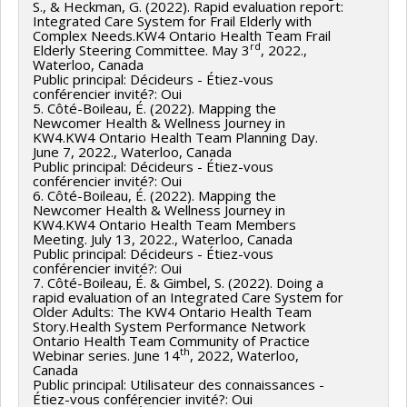
S., & Heckman, G. (2022). Rapid evaluation report:
Integrated Care System for Frail Elderly with
Complex Needs.KW4 Ontario Health Team Frail
rd
Elderly Steering Committee. May 3
, 2022.,
Waterloo, Canada
Public principal: Décideurs - Étiez-vous
conférencier invité?: Oui
5. Côté-Boileau, É. (2022). Mapping the
Newcomer Health & Wellness Journey in
KW4.KW4 Ontario Health Team Planning Day.
June 7, 2022., Waterloo, Canada
Public principal: Décideurs - Étiez-vous
conférencier invité?: Oui
6. Côté-Boileau, É. (2022). Mapping the
Newcomer Health & Wellness Journey in
KW4.KW4 Ontario Health Team Members
Meeting. July 13, 2022., Waterloo, Canada
Public principal: Décideurs - Étiez-vous
conférencier invité?: Oui
7. Côté-Boileau, É. & Gimbel, S. (2022). Doing a
rapid evaluation of an Integrated Care System for
Older Adults: The KW4 Ontario Health Team
Story.Health System Performance Network
Ontario Health Team Community of Practice
th
Webinar series. June 14
, 2022, Waterloo,
Canada
Public principal: Utilisateur des connaissances -
Étiez-vous conférencier invité?: Oui