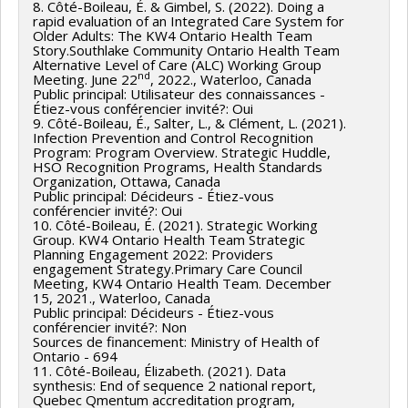
8. Côté-Boileau, É. & Gimbel, S. (2022). Doing a
rapid evaluation of an Integrated Care System for
Older Adults: The KW4 Ontario Health Team
Story.Southlake Community Ontario Health Team
Alternative Level of Care (ALC) Working Group
nd
Meeting. June 22
, 2022., Waterloo, Canada
Public principal: Utilisateur des connaissances -
Étiez-vous conférencier invité?: Oui
9. Côté-Boileau, É., Salter, L., & Clément, L. (2021).
Infection Prevention and Control Recognition
Program: Program Overview. Strategic Huddle,
HSO Recognition Programs, Health Standards
Organization, Ottawa, Canada
Public principal: Décideurs - Étiez-vous
conférencier invité?: Oui
10. Côté-Boileau, É. (2021). Strategic Working
Group. KW4 Ontario Health Team Strategic
Planning Engagement 2022: Providers
engagement Strategy.Primary Care Council
Meeting, KW4 Ontario Health Team. December
15, 2021., Waterloo, Canada
Public principal: Décideurs - Étiez-vous
conférencier invité?: Non
Sources de financement: Ministry of Health of
Ontario - 694
11. Côté-Boileau, Élizabeth. (2021). Data
synthesis: End of sequence 2 national report,
Quebec Qmentum accreditation program,