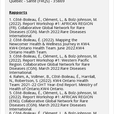
Québec - Santé (FRQS) - 35869
Rapports
1. Côté-Boileau, É., Clément, L., & Bolz-Johnson, M.
(2022). Report Workshop #1: AFRICAN REGION
(FR). Collaborative Global Network for Rare
Diseases (CGN). March 2022.Rare Diseases
International.
2. Côté-Boileau, É. (2022). Mapping the
Newcomer Health & Wellness Journey in KW4.
KW4 Ontario Health Team. June 2022.KW4
Ontario Health Team.
3. Côté-Boileau, É., Clément, L., & Bolz-Johnson, M.
(2022). Report Workshop #1: Western Pacific
Region. Collaborative Global Network for Rare
Diseases (CGN). March 2022.Rare Diseases
International.
4. Rahim, A., Vollmer, B., Côté-Boileau, É., Harrilall,
N., Robertson, S. (2022). KW4 Ontario Health
Team: 2021-22 OHT Year-End Report. Ministry of
Health of Ontario.KW4 Ontario.
5. Côté-Boileau, É., Clément, L., & Bolz-Johnson, M.
(2022). Report Workshop #1: AFRICAN REGION
(ENG). Collaborative Global Network for Rare
Diseases (CGN). March 2022.Rare Diseases
International.
6. Côté-Boileau, É., Clément, L., & Bolz-Johnson, M.