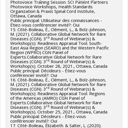
Photovoice Training Session. SCI Patient Partners
Photovoice Workshops, Health Standards
Organization & Praxis Spinal Cord Institute,
Ottawa, Canada
Public principal: Utilisateur des connaissances -
Étiez-vous conférencier invité?: Oui
15. Côté-Boileau, É., Clément, L., & Bolz-Johnson,
M. (2021). Collaborative Global Network for Rare
rd
Diseases (CGN). 3
Round of Webinar(s) &
Workshop(s): Readiness Appraisal Tool. South-
East Asia Region (SEARO) and the Western Pacific
Region (WPRO) CGN Panel of
Experts.Collaborative Global Network for Rare
rd
Diseases (CGN). 3
Round of Webinar(s) &
Workshop(s). October 28, 2021., Ottawa, Canada
Public principal: Décideurs - Étiez-vous
conférencier invité?: Oui
16. Côté-Boileau, É., Clément, L., & Bolz-Johnson,
M. (2021). Collaborative Global Network for Rare
rd
Diseases (CGN). 3
Round of Webinar(s) &
Workshop(s): Readiness Appraisal Tool. Regions
of the Americas (AMRO) CGN Panel of
Experts.Collaborative Global Network for Rare
rd
Diseases (CGN). 3
Round of Webinar(s) &
Workshop(s). October 25, 2021., Ottawa, Canada
Public principal: Décideurs - Étiez-vous
conférencier invité?: Oui
17. Côté-Boileau, Élizabeth. & Salter, L. (2020).