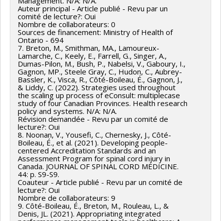
Management. N/A: N/A.
Auteur principal - Article publié - Revu par un
Client principal: Responsable des politiques ou
comité de lecture?: Oui
organisme de règlementation
Nombre de collaborateurs: 0
Sources de financement: Ministry of Health of
Résultat: Échange : Discussion des défis liés aux salles
Ontario - 694
7. Breton, M., Smithman, MA., Lamoureux-
de pilotage tactiques et opérationnelles, et recherche
Lamarche, C., Keely, E., Farrell, G., Singer, A.,
de solutions. Utilisation : Développement d’un nouveau
Dumas-Pilon, M., Bush, P., Nabelsi, V., Gaboury, I.,
Gagnon, MP., Steele Gray, C., Hudon, C., Aubrey-
modèle (design) de salle de pilotage tactique
Bassler, K., Visca, R., Côté-Boileau, É., Gagnon, J.,
(facultatif pour l’opérationnel).
& Liddy, C. (2022). Strategies used throughout
the scaling up process of eConsult: multiplecase
study of four Canadian Provinces. Health research
policy and systems. N/A: N/A.
Révision demandée - Revu par un comité de
lecture?: Oui
8. Noonan, V., Yousefi, C., Chernesky, J., Côté-
Boileau, É., et al. (2021). Developing people-
centered Accreditation Standards and an
Assessment Program for spinal cord injury in
Canada. JOURNAL OF SPINAL CORD MEDICINE.
44: p. S9-S9.
Coauteur - Article publié - Revu par un comité de
lecture?: Oui
Nombre de collaborateurs: 9
9. Côté-Boileau, É., Breton, M., Rouleau, L., &
Denis, JL. (2021). Appropriating integrated