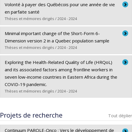
Diplômé(e) :
Cisse, Amy
Volonté à payer des Québécois pour une année de vie
Cycle :
Maîtrise
en parfaite santé
Diplôme obtenu :
M. Sc.
Thèses et mémoires dirigés / 2024 - 2024
Lien vers le document dans Papyrus
Diplômé(e) :
Danita, Alexandru D.
Minimal important change of the Short-Form 6-
Cycle :
Maîtrise
Dimension version 2 in a Quebec population sample
Diplôme obtenu :
M. Sc.
Thèses et mémoires dirigés / 2024 - 2024
Lien vers le document dans Papyrus
Diplômé(e) :
Sowmithran, Arthi
Exploring the Health-Related Quality of Life (HRQoL)
Cycle :
Maîtrise
and its associated factors among frontline workers in
Diplôme obtenu :
M. Sc.
seven low-income countries in Eastern Africa during the
Lien vers le document dans Papyrus
COVID-19 pandemic.
Thèses et mémoires dirigés / 2024 - 2024
Diplômé(e) :
Nizigiyimana, Alexis
Cycle :
Maîtrise
Projets de recherche
Tout déplier
Diplôme obtenu :
M. Sc.
Lien vers le document dans Papyrus
Continuum PAROLE-Onco : Vers le développement de