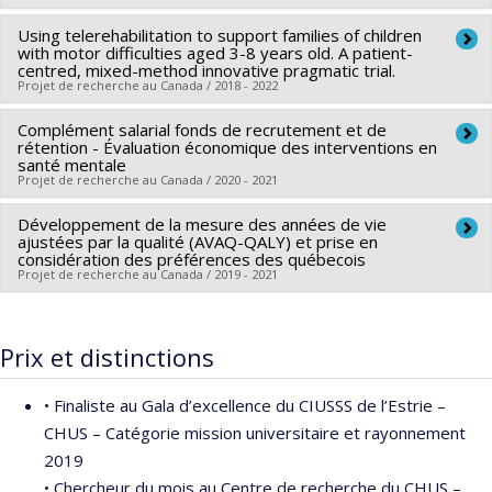
Poder
,
Nandini Dendukuri
,
Hala Tamim
,
Aisha Khatib
,
Using telerehabilitation to support families of children
Chercheur principal :
Thomas G. Poder
Ramzi Fattouh
with motor difficulties aged 3-8 years old. A patient-
Co-chercheurs :
Jean-Luc Bigras
,
Frédéric Dallaire
Sources de financement :
centred, mixed-method innovative pragmatic trial.
Ministry of Colleges and
Projet de recherche au Canada / 2018 - 2022
Sources de financement :
IRSC/Instituts de recherche en
Universities, Ontario
santé du Canada
Programmes de subvention :
Complément salarial fonds de recrutement et de
Chercheur principal :
Chantal Camden
Programmes de subvention :
rétention - Évaluation économique des interventions en
PVXXXXXX-(PJT) Subvention
Co-chercheurs :
Thomas G. Poder
santé mentale
Projet
Projet de recherche au Canada / 2020 - 2021
Sources de financement :
IRSC/Instituts de recherche en
santé du Canada
Développement de la mesure des années de vie
Sources de financement :
Fondation de l’IUSMM
Programmes de subvention :
ajustées par la qualité (AVAQ-QALY) et prise en
PVXX5647-(MOP) Subvention
Programmes de subvention :
considération des préférences des québecois
de fonctionnement incluant les subventions de
Projet de recherche au Canada / 2019 - 2021
fonctionnement programmatiques (général)
Chercheur principal :
Thomas G. Poder
Sources de financement :
FRQS/Fonds de recherche du
Prix et distinctions
Québec - Santé (FRSQ)
Programmes de subvention :
PVXXXXXX-Bourse de
• Finaliste au Gala d’excellence du CIUSSS de l’Estrie –
chercheur-boursier : Junior 2
CHUS – Catégorie mission universitaire et rayonnement
2019
• Chercheur du mois au Centre de recherche du CHUS –