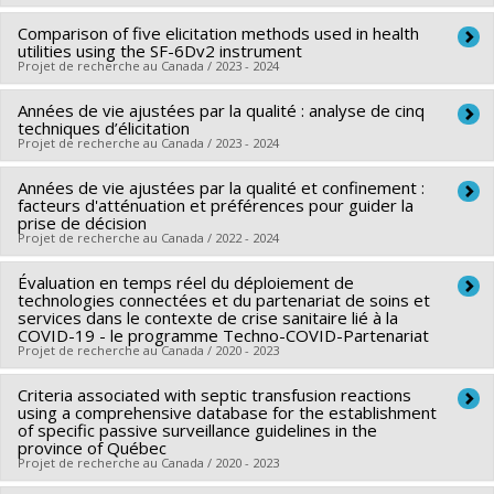
d'équipe
Sources de financement :
MSSS/Ministère de la Santé et des
Comparison of five elicitation methods used in health
Sources de financement :
IRSC/Instituts de recherche en
Services sociaux
utilities using the SF-6Dv2 instrument
santé du Canada
Programmes de subvention :
Projet de recherche au Canada / 2023 - 2024
Programmes de subvention :
PVXXXXXX-Stratégie de
Années de vie ajustées par la qualité : analyse de cinq
Chercheur principal :
Thomas G. Poder
recherche axée sur le patient (SRAP)
techniques d’élicitation
Sources de financement :
Fondation de l’IUSMM
Projet de recherche au Canada / 2023 - 2024
Programmes de subvention :
Années de vie ajustées par la qualité et confinement :
Chercheur principal :
Thomas G. Poder
facteurs d'atténuation et préférences pour guider la
Sources de financement :
MITACS Inc.
prise de décision
Projet de recherche au Canada / 2022 - 2024
Programmes de subvention :
PVXXXXXX-Stage Accélération
Québec - MITACS
Évaluation en temps réel du déploiement de
Chercheur principal :
Thomas G. Poder
technologies connectées et du partenariat de soins et
Co-chercheurs :
Jean-Christophe Bélisle Pipon
services dans le contexte de crise sanitaire lié à la
COVID-19 - le programme Techno-COVID-Partenariat
Sources de financement :
MITACS Inc.
Projet de recherche au Canada / 2020 - 2023
Programmes de subvention :
PVXXXXXX-Stage Accélération
Québec - MITACS
Criteria associated with septic transfusion reactions
Chercheur principal :
Marie-Pascale Pomey
using a comprehensive database for the establishment
Co-chercheurs :
Didier Jutras-Aswad
,
Benoît Deligne
,
Annie
of specific passive surveillance guidelines in the
province of Québec
Talbot
,
Amal Abdel-Baki
,
Frédéric Lavoie
,
Thomas G.
Projet de recherche au Canada / 2020 - 2023
Poder
,
Simon Dubreucq
,
Mélanie Lavoie-Tremblay
,
Ines