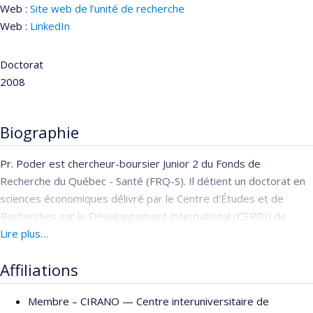
Web :
Site web de l’unité de recherche
Web :
LinkedIn
Doctorat
2008
Biographie
Pr. Poder est chercheur-boursier Junior 2 du Fonds de
Recherche du Québec - Santé (FRQ-S). Il détient un doctorat en
sciences économiques délivré par le Centre d'Études et de
Recherches sur le Développement International (CERDI) de
l'Université d'Auvergne à Clermont-Ferrand en France. Entre
Lire plus…
2007 et 2019 il a travaillé au sein de l'Unité d'Évaluation des
Affiliations
Technologies et des Modes d'Intervention en Santé (UÉTMIS)
du Centre hospitalier universitaire de Sherbrooke (CHUS) ou il
Membre –
CIRANO — Centre interuniversitaire de
était cadre-conseil. Entre 2013 et 2019 il a également été