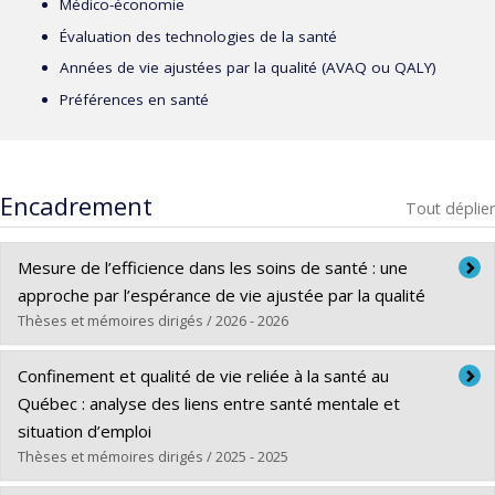
Médico-économie
Évaluation des technologies de la santé
Années de vie ajustées par la qualité (AVAQ ou QALY)
Préférences en santé
Encadrement
Tout déplier
Mesure de l’efficience dans les soins de santé : une
approche par l’espérance de vie ajustée par la qualité
Thèses et mémoires dirigés / 2026 - 2026
Diplômé(e) :
Hle, Boco Rodrigue
Confinement et qualité de vie reliée à la santé au
Cycle :
Maîtrise
Québec : analyse des liens entre santé mentale et
Diplôme obtenu :
M. Sc.
situation d’emploi
Lien vers le document dans Papyrus
Thèses et mémoires dirigés / 2025 - 2025