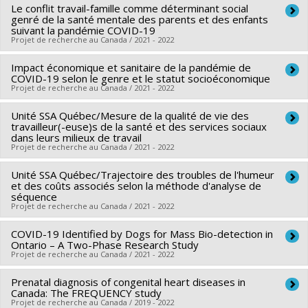
Colmegna
Le conflit travail-famille comme déterminant social
,
Bertrand Lebouche
,
Philip (Sacha) Ghadiri
Chercheur principal :
Thomas G. Poder
genré de la santé mentale des parents et des enfants
Djahanchah
,
Franco Carli
,
Susan Bartlett
,
Jamil Asselah
,
Sources de financement :
MITACS Inc.
suivant la pandémie COVID-19
Projet de recherche au Canada / 2021 - 2022
Tarek Hijal
,
John Kildea
Programmes de subvention :
PVXXXXXX-Stage Accélération
Sources de financement :
IRSC/Instituts de recherche en
Québec - MITACS
Impact économique et sanitaire de la pandémie de
Chercheur principal :
Amélie Quesnel Vallée
santé du Canada
COVID-19 selon le genre et le statut socioéconomique
Co-chercheurs :
Jaunathan Bilodeau
,
Thomas G. Poder
Projet de recherche au Canada / 2021 - 2022
Programmes de subvention :
PVXX5647-(MOP) Subvention
Sources de financement :
IRSC/Instituts de recherche en
de fonctionnement incluant les subventions de
Unité SSA Québec/Mesure de la qualité de vie des
Chercheur principal :
Thomas G. Poder
santé du Canada
travailleur(-euse)s de la santé et des services sociaux
fonctionnement programmatiques (général)
Sources de financement :
CIRANO/Ctre rech. analyse
Programmes de subvention :
dans leurs milieux de travail
PVXX5647-(MOP) Subvention
Projet de recherche au Canada / 2021 - 2022
organisations
de fonctionnement incluant les subventions de
Programmes de subvention :
fonctionnement programmatiques (général)
Unité SSA Québec/Trajectoire des troubles de l'humeur
Chercheur principal :
Thomas G. Poder
et des coûts associés selon la méthode d'analyse de
Sources de financement :
IRSC/Instituts de recherche en
séquence
Projet de recherche au Canada / 2021 - 2022
santé du Canada
Programmes de subvention :
PVXXXXXX-Stratégie de
COVID-19 Identified by Dogs for Mass Bio-detection in
Sources de financement :
IRSC/Instituts de recherche en
recherche axée sur le patient (SRAP)
Ontario – A Two-Phase Research Study
santé du Canada
Projet de recherche au Canada / 2021 - 2022
Programmes de subvention :
PVXXXXXX-Stratégie de
Prenatal diagnosis of congenital heart diseases in
Chercheur principal :
Éric Troncy
recherche axée sur le patient (SRAP)
Canada: The FREQUENCY study
Co-chercheurs :
Lucie Richard
,
Hélène Carabin
,
Thomas G.
Projet de recherche au Canada / 2019 - 2022