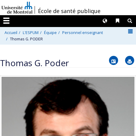
Passer
/
École de santé publique
au
contenu
Langues
Liens 
R
Menu
N
Accueil
L'ESPUM
Équipe
Personnel enseignant
Thomas G. PODER
Vcard
Thomas G. Poder