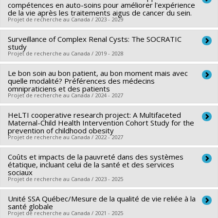
compétences en auto-soins pour améliorer l'expérience
de la vie après les traitements aigus de cancer du sein.
Projet de recherche au Canada / 2023 - 2029
Surveillance of Complex Renal Cysts: The SOCRATIC
Chercheur principal :
Marie-Pascale Pomey
study
Co-chercheurs :
Antoine Boivin
,
Chantal Bémeur
,
Karine
Projet de recherche au Canada / 2019 - 2028
Bilodeau
,
Israël Fortin
,
Isabelle Doré
,
Thomas G. Poder
,
Le bon soin au bon patient, au bon moment mais avec
Chercheur principal :
Patrick Richard
Mélanie Lavoie-Tremblay
,
Patrick Garon-Sayegh
,
Bertrand
quelle modalité? Préférences des médecins
Co-chercheurs :
Jean-Baptiste Lattouf
,
Thomas G. Poder
Lebouche
omnipraticiens et des patients
,
Dominique Tremblay
,
Philip (Sacha) Ghadiri
Projet de recherche au Canada / 2024 - 2027
Sources de financement :
IRSC/Instituts de recherche en
Djahanchah
,
Hermann Nabi
,
Grégoire Lagger
,
Enora Le
santé du Canada
Roux
HeLTI cooperative research project: A Multifaceted
Chercheur principal :
Thomas G. Poder
Programmes de subvention :
Maternal-Child Health Intervention Cohort Study for the
PVXXXXXX-(PJT) Subvention
Sources de financement :
IRSC/Instituts de recherche en
Sources de financement :
IRSC/Instituts de recherche en
prevention of childhood obesity
Projet
santé du Canada
Projet de recherche au Canada / 2022 - 2027
santé du Canada
Programmes de subvention :
PVXXXXXX-(PJT) Subvention
Programmes de subvention :
Coûts et impacts de la pauvreté dans des systèmes
Chercheur principal :
Jean-Patrice Baillargeon
Projet
étatique, incluant celui de la santé et des services
Co-chercheurs :
Benoît Mâsse
,
Thomas G. Poder
sociaux
Projet de recherche au Canada / 2023 - 2025
Sources de financement :
IRSC/Instituts de recherche en
santé du Canada
Unité SSA Québec/Mesure de la qualité de vie reliée à la
Chercheur principal :
Amélie Quesnel-Vallée
Programmes de subvention :
santé globale
PVXXXXXX-Subvention
Co-chercheurs :
Jaunathan Bilodeau
,
Thomas G. Poder
Projet de recherche au Canada / 2021 - 2025