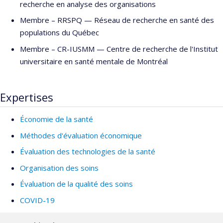
recherche en analyse des organisations
chercheur au Centre de recherche du CHUS. Depuis juin 2019 il
est professeur à l'École de Santé Publique de l'Université de
Membre –
RRSPQ — Réseau de recherche en santé des
Montréal (ESPUM) et chercheur régulier au Centre de recherche
populations du Québec
de l'Institut Universitaire en Santé Mentale de Montréal
Membre –
CR-IUSMM — Centre de recherche de l'Institut
(IUSMM). Depuis 2017 il est membre du Comité d’excellence
universitaire en santé mentale de Montréal
clinique en santé de l’Institut National d'Excellence en Santé et
Services Sociaux (INESSS). Il est également l'éditeur en chef de
deux revues internationales avec comité de pairs
Expertises
(
http://www.cybelepress.com/about.html)
et co-directeur du
groupe éco-santé de l’unité SOUTIEN-SRAP du Québec
Économie de la santé
(
http://unitesoutiensrapqc.ca/ecosante/
).
Méthodes d'évaluation économique
Évaluation des technologies de la santé
Organisation des soins
Évaluation de la qualité des soins
COVID-19