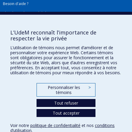
Besoin d'aide ?
Plan du site
|
Accessibilité
Signaler une erreur
L’UdeM reconnaît l’importance de
respecter la vie privée
Boîte à outils
L’utilisation de témoins nous permet d’améliorer et de
personnaliser votre expérience Web. Certains témoins
Téléchargez les logos de l'ESPUM
sont obligatoires pour assurer le fonctionnement et la
sécurité du site Web, alors que d’autres enregistrent vos
préférences. En acceptant tout, vous consentez à notre
utilisation de témoins pour mieux répondre à vos besoins.
Personnaliser les
>
témoins
Tout refuser
Tout accepter
Confidentialité
Conditions d’utilisation
Voir notre
politique de confidentialité
et nos
conditions
Paramètres des témoins
d’utilisation
.