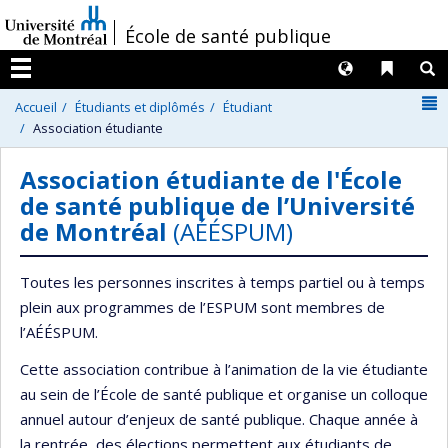
Passer
/
École de santé publique
au
contenu
Langues
Liens 
R
Menu
N
Accueil
Étudiants et diplômés
Étudiant
Association étudiante
Association étudiante de l'École
de santé publique de l’Université
de Montréal
(AÉÉSPUM)
Toutes les personnes inscrites à temps partiel ou à temps
plein aux programmes de l’ESPUM sont membres de
l’AÉÉSPUM.
Cette association contribue à l’animation de la vie étudiante
au sein de l’École de santé publique et organise un colloque
annuel autour d’enjeux de santé publique. Chaque année à
la rentrée, des élections permettent aux étudiants de