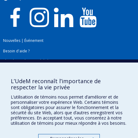
Nouvelles
|
Événement
Besoin d'aide ?
Plan du site
|
Accessibilité
Signaler une erreur
L’UdeM reconnaît l’importance de
respecter la vie privée
Boîte à outils
L’utilisation de témoins nous permet d’améliorer et de
personnaliser votre expérience Web. Certains témoins
Téléchargez les logos de l'ESPUM
sont obligatoires pour assurer le fonctionnement et la
sécurité du site Web, alors que d’autres enregistrent vos
préférences. En acceptant tout, vous consentez à notre
utilisation de témoins pour mieux répondre à vos besoins.