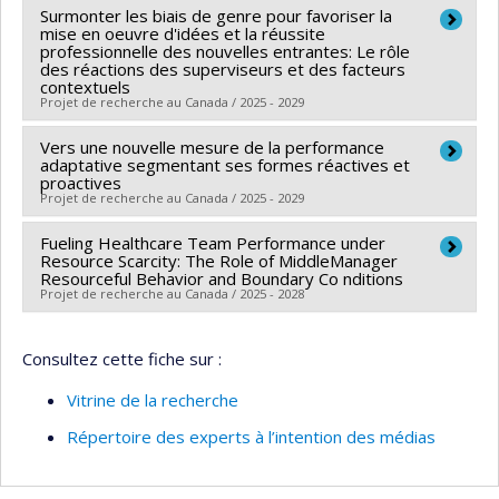
Surmonter les biais de genre pour favoriser la
mise en oeuvre d'idées et la réussite
professionnelle des nouvelles entrantes: Le rôle
des réactions des superviseurs et des facteurs
contextuels
Projet de recherche au Canada / 2025 - 2029
Vers une nouvelle mesure de la performance
Chercheur principal :
Francesco Montani
adaptative segmentant ses formes réactives et
Sources de financement :
CRSH/Conseil de recherches
proactives
Projet de recherche au Canada / 2025 - 2029
en sciences humaines du Canada
Programmes de subvention :
PVXXXXXX-Subvention
Fueling Healthcare Team Performance under
Chercheur principal :
Jean-Sébastien Boudrias
Savoir
Resource Scarcity: The Role of MiddleManager
Co-chercheurs :
Kabir Daljeet
,
Francesco Montani
Resourceful Behavior and Boundary Co nditions
Projet de recherche au Canada / 2025 - 2028
Sources de financement :
CRSH/Conseil de recherches
en sciences humaines du Canada
Chercheur principal :
Francesco Montani
Programmes de subvention :
PVXXXXXX-Subvention
Consultez cette fiche sur :
Co-chercheurs :
Jean-Sébastien Boudrias
,
Roxane
Savoir
Borgès Da Silva
Vitrine de la recherche
Sources de financement :
CRSH/Conseil de recherches
Répertoire des experts à l’intention des médias
en sciences humaines du Canada
Programmes de subvention :
PV153480-Subventions