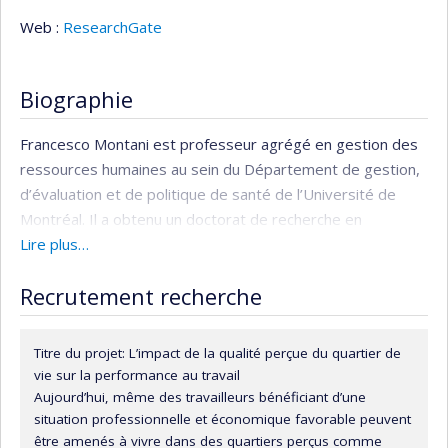
Web :
ResearchGate
Biographie
Francesco Montani est professeur agrégé en gestion des
ressources humaines au sein du Département de gestion,
d’évaluation et de politique de santé de l’Université de
Montréal. Il a obtenu un doctorat de recherche en
psychologie organisationnelle de l’Université de Vérone en
Lire plus…
Italie, en cotutelle avec l’Université Paul-Valéry
Recrutement recherche
(Montpellier III) en France. Ses recherches actuelles se
concentrent sur les déterminants de l'innovation à
différents niveaux – individuel, de groupe et
Titre du projet:
L’impact de la qualité perçue du quartier de
organisationnel – ainsi que sur les antécédents et les
vie sur la performance au travail
conséquences de la compassion au travail. En tant que
Aujourd’hui, même des travailleurs bénéficiant d’une
membre du comité de rédaction du
Journal of
situation professionnelle et économique favorable peuvent
être amenés à vivre dans des quartiers perçus comme
Organizational Behavior
, il contribue à l'avancement des