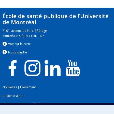
de développement Savoir
École de santé publique de l’Université
de Montréal
e
7101, avenue du Parc, 3
étage
Montréal (Québec) H3N 1X9
Voir sur la carte
Nous jo
i
ndre
Nouvelles
|
Événement
Besoin d'aide ?
Plan du site
|
Accessibilité
Signaler une erreur