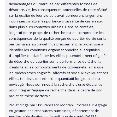
désavantagés ou marqués par différentes formes de
connaissances dans son domaine. Ses travaux ont été
désordre. Or, les conséquences potentielles de cette réalité
publiés dans des revues prestigieuses telles que
Journal of
sur la qualité de leur vie au travail demeurent largement
Organizational Behavior
,
Journal of Management
inconnues, malgré l’importance croissante de ces enjeux
Studies
,
Human Relations
,
Human Resource Management
dans plusieurs contextes urbains. Dans ce contexte,
Journal
,
Journal of Occupational and Organizational
l’objectif de ce projet de recherche est de comprendre les
Psychology
, et
Journal of Business and Psychology
.
conséquences de la qualité perçue du quartier de vie sur la
performance au travail. Plus précisément, le projet vise à
identifier les conditions organisationnelles susceptibles
d’amplifier ou d’atténuer les effets potentiellement négatifs
du désordre de quartier sur la performance de tâche, la
créativité et les comportements de citoyenneté, ainsi que
les mécanismes cognitifs, affectifs et sociaux expliquant ces
effets. Un devis de recherche quantitatif longitudinal est
envisagé. Nous sommes à la recherche d’un.e étudiant.e
pour intégrer l’équipe de recherche dans le cadre de son
projet de thèse doctorale.
Projet dirigé par :
Pr Francesco Montani, Professeur Agregé
en gestion des ressources humaines, département de
gestion, d'évaluation et de politique de santé (DGEPS).