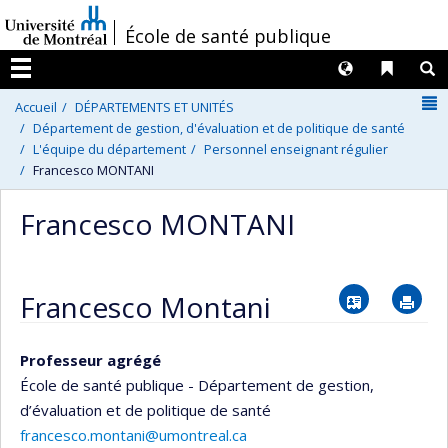
Passer
/
École de santé publique
au
contenu
Langues
Liens 
R
Menu
N
Accueil
DÉPARTEMENTS ET UNITÉS
Département de gestion, d'évaluation et de politique de santé
L'équipe du département
Personnel enseignant régulier
Francesco MONTANI
Francesco MONTANI
Vcard
Im
Francesco Montani
Professeur agrégé
École de santé publique - Département de gestion,
d’évaluation et de politique de santé
francesco.montani@umontreal.ca